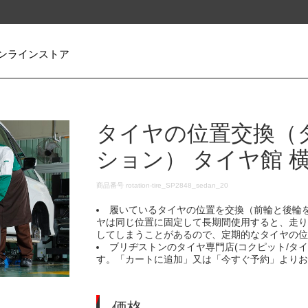
ンラインストア
タイヤの位置交換（
ション） タイヤ館 
DETAILS
商品番号
rotation-tire_SP2848_sedan_20
履いているタイヤの位置を交換（前輪と後輪
ヤは同じ位置に固定して長期間使用すると、走
してしまうことがあるので、定期的なタイヤの
ブリヂストンのタイヤ専門店(コクピット/タ
す。「カートに追加」又は「今すぐ予約」より
価格