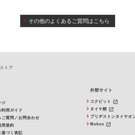
わせに限り、同時にご予約が出来ないものもございます。
日前までマイページからの予約日変更が可能です。
日前を過ぎている場合のご予約の日時変更につきましては、直
その他のよくあるご質問はこちら
由によりご予約のキャンセルをご希望の際は、直接ご予約いた
ンストア
外部サイト
launch
コクピット
ージ
launch
タイヤ館
の利用ガイド
ブリヂストンタイヤオ
るご質問／お問合わせ
launch
Mobox
利用規約
に基づく表記