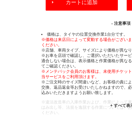
カートに追加
TO
CART
OPTIONS
- 注意事項 
価格は、タイヤの位置交換作業1台分です。
※価格は来店日によって変動する場合がござい
ください。
※店舗、車両タイプ、サイズにより価格が異な
※お車を店頭で確認し、ご選択いただいたサー
適合しない場合は、表示価格と作業価格が異な
てご確認ください。
※メンテパック会員のお客様は、未使用チケッ
当サービスをご利用頂けます。
※ご注文時のサイズ間違いなど、お客様の責に
交換、返品返金等お受けいたしかねますので、
込みいただきますようお願い致します。
※違法改造車の入庫作業および、作業によって
はみ出し等、法規を逸脱する作業については、
ください。
※輸入車や一部希少車種等には対応できない場
※おクルマの状態(作業の安全性を確保できない
であっても、作業をお断りさせて頂く場合もご