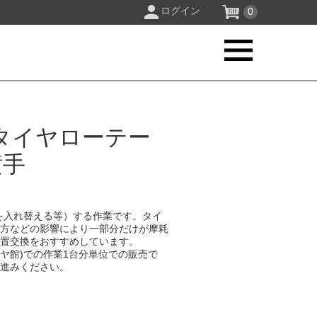
ログイン
0
タイヤローテー
横手
を入れ替える等）する作業です。タイ
り方などの影響により一部分だけが摩耗
位置交換をおすすめしています。
イヤ館)での作業1台分単位での販売で
お進みください。