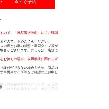
今すぐ予約
-
ますので、「日程選択画面」にてご確認
りますので、予めご了承ください。
ビス内容とお車の状態・車両タイプ等が
る場合がございます。詳しくは、店舗に
トをお持ちの場合、表示価格に関わらず
より取付ができない場合も含め、商品の
必ず車両やサイズ等をご確認の上お申し
車体への接触や車枠やフェンダーからの
お受けいたしかねますので、予めご了承
合もございます。
場合など含め)によっては、ご来店当日
ざいます。