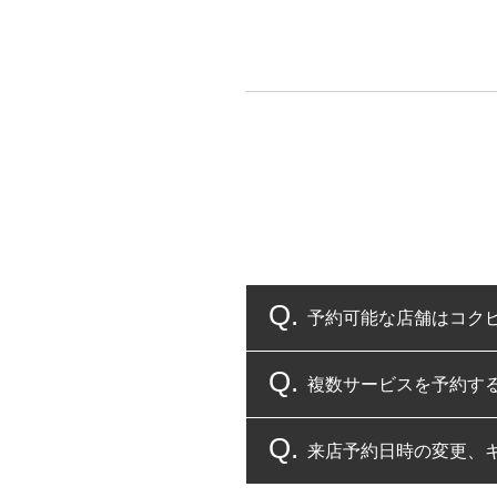
予約可能な店舗はコク
複数サービスを予約す
コクピット・タイヤ館
来店予約日時の変更、
複数サービスのご予約