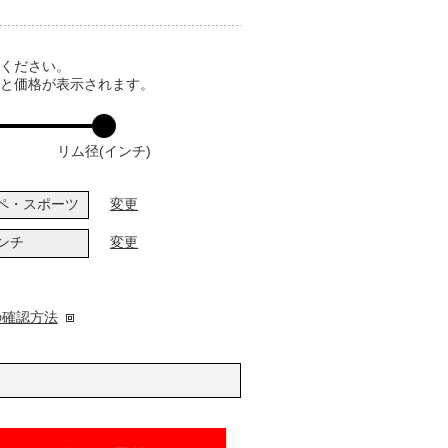
てください。
ると価格が表示されます。
リム径(インチ)
ペ・スポーツ
変更
インチ
変更
の確認方法