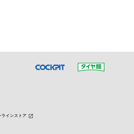
接ご予約の店舗までお問合せ
だいた店舗へご連絡くださ
launch
ンラインストア