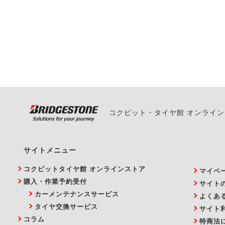
一部の商品・サービスの組み合
ご来店予約日の3営業
ご来店予約日の3営業
ください。
また、やむを得ない事
い。
コクピット・タイヤ館 オンライ
サイトメニュー
コクピットタイヤ館 オンラインストア
マイペ
購入・作業予約受付
サイト
カーメンテナンスサービス
よくあ
タイヤ交換サービス
サイト
コラム
特商法