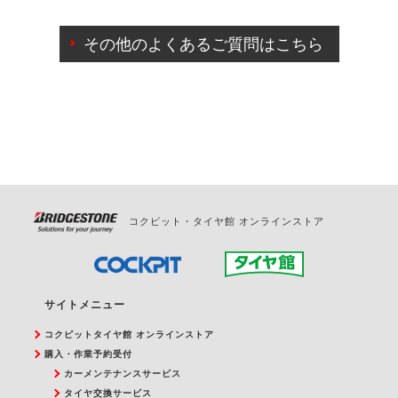
ご来店予約日の3営業日前までマイページからの予約
日変更が可能です。
その他のよくあるご質問はこちら
ご来店予約日の3営業日前を過ぎている場合のご予約
の日時変更につきましては、直接ご予約の店舗まで
お問合せください。
また、やむを得ない事由によりご予約のキャンセル
をご希望の際は、直接ご予約いただいた店舗へご連
絡ください。
コクピット・タイヤ館 オンラインストア
サイトメニュー
コクピットタイヤ館 オンラインストア
購入・作業予約受付
カーメンテナンスサービス
タイヤ交換サービス