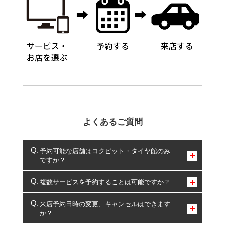
よくあるご質問
予約可能な店舗はコクピット・タイヤ館のみ
ですか？
コクピット・タイヤ館のみとなります。
複数サービスを予約することは可能ですか？
複数サービスのご予約は可能です。
来店予約日時の変更、キャンセルはできます
か？
一部の商品・サービスの組み合わせに限り、同時にご予約が
出来ないものもございます。