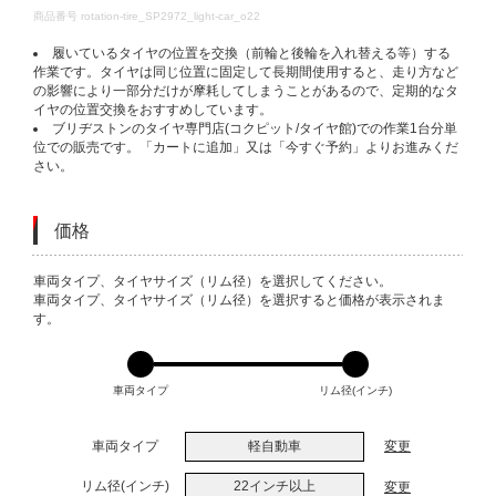
DETAILS
商品番号
rotation-tire_SP2972_light-car_o22
履いているタイヤの位置を交換（前輪と後輪を入れ替える等）する
作業です。タイヤは同じ位置に固定して長期間使用すると、走り方など
の影響により一部分だけが摩耗してしまうことがあるので、定期的なタ
イヤの位置交換をおすすめしています。
ブリヂストンのタイヤ専門店(コクピット/タイヤ館)での作業1台分単
位での販売です。「カートに追加」又は「今すぐ予約」よりお進みくだ
さい。
価格
VARIATIONS
車両タイプ、タイヤサイズ（リム径）を選択してください。
車両タイプ、タイヤサイズ（リム径）を選択すると価格が表示されま
す。
車両タイプ
リム径(インチ)
車両タイプ
軽自動車
変更
リム径(インチ)
22インチ以上
変更