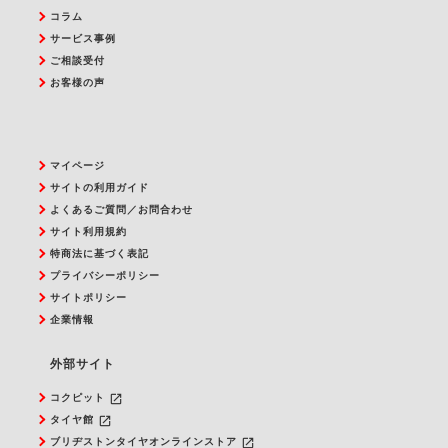
コラム
サービス事例
ご相談受付
お客様の声
マイページ
サイトの利用ガイド
よくあるご質問／お問合わせ
サイト利用規約
特商法に基づく表記
プライバシーポリシー
サイトポリシー
企業情報
外部サイト
launch
コクピット
launch
タイヤ館
launch
ブリヂストンタイヤオンラインストア