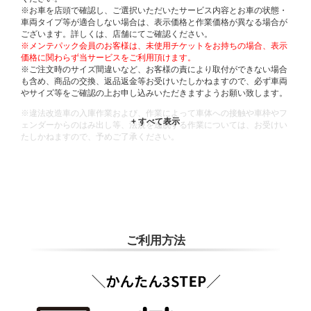
※お車を店頭で確認し、ご選択いただいたサービス内容とお車の状態・
車両タイプ等が適合しない場合は、表示価格と作業価格が異なる場合が
ございます。詳しくは、店舗にてご確認ください。
※メンテパック会員のお客様は、未使用チケットをお持ちの場合、表示
価格に関わらず当サービスをご利用頂けます。
※ご注文時のサイズ間違いなど、お客様の責により取付ができない場合
も含め、商品の交換、返品返金等お受けいたしかねますので、必ず車両
やサイズ等をご確認の上お申し込みいただきますようお願い致します。
※違法改造車の入庫作業および、作業によって車体への接触や車枠やフ
ェンダーからのはみ出し等、法規を逸脱する作業については、お受けい
たしかねますので、予めご了承ください。
※輸入車や一部希少車種等には対応できない場合もございます。
※おクルマの状態(作業の安全性を確保できない場合など含め)によって
は、ご来店当日であっても、作業をお断りさせて頂く場合もございま
す。
ADDITIONAL
INFORMATION
ご利用方法