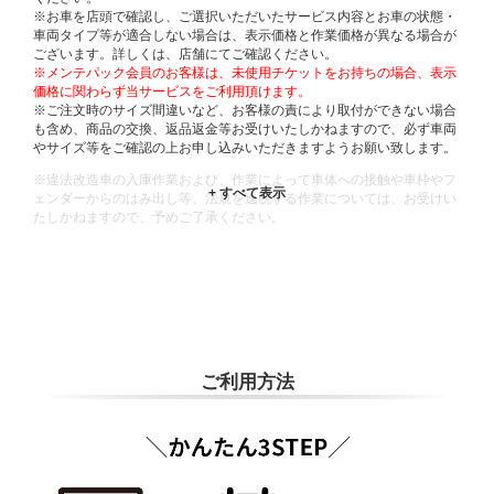
※お車を店頭で確認し、ご選択いただいたサービス内容とお車の状態・
車両タイプ等が適合しない場合は、表示価格と作業価格が異なる場合が
ございます。詳しくは、店舗にてご確認ください。
※メンテパック会員のお客様は、未使用チケットをお持ちの場合、表示
価格に関わらず当サービスをご利用頂けます。
※ご注文時のサイズ間違いなど、お客様の責により取付ができない場合
も含め、商品の交換、返品返金等お受けいたしかねますので、必ず車両
やサイズ等をご確認の上お申し込みいただきますようお願い致します。
※違法改造車の入庫作業および、作業によって車体への接触や車枠やフ
ェンダーからのはみ出し等、法規を逸脱する作業については、お受けい
たしかねますので、予めご了承ください。
※輸入車や一部希少車種等には対応できない場合もございます。
※おクルマの状態(作業の安全性を確保できない場合など含め)によって
は、ご来店当日であっても、作業をお断りさせて頂く場合もございま
す。
ADDITIONAL
INFORMATION
ご利用方法