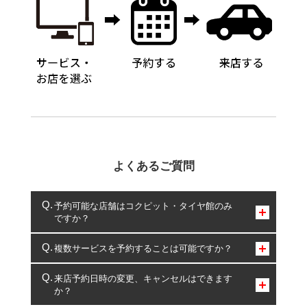
よくあるご質問
予約可能な店舗はコクピット・タイヤ館のみ
ですか？
コクピット・タイヤ館のみとなります。
複数サービスを予約することは可能ですか？
複数サービスのご予約は可能です。
来店予約日時の変更、キャンセルはできます
か？
一部の商品・サービスの組み合わせに限り、同時にご予約が
出来ないものもございます。