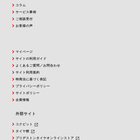
コラム
サービス事例
ご相談受付
お客様の声
マイページ
サイトの利用ガイド
よくあるご質問／お問合わせ
サイト利用規約
特商法に基づく表記
プライバシーポリシー
サイトポリシー
企業情報
外部サイト
launch
コクピット
launch
タイヤ館
launch
ブリヂストンタイヤオンラインストア