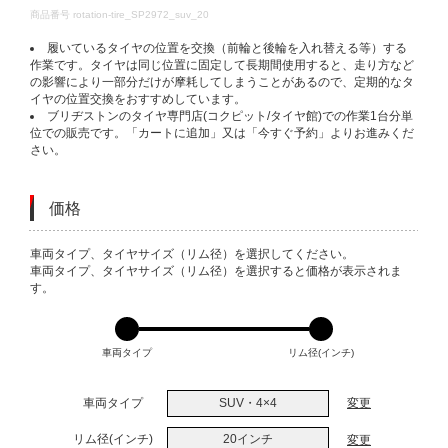
DETAILS
商品番号
rotation-tire_SP2972_suv_20
履いているタイヤの位置を交換（前輪と後輪を入れ替える等）する
作業です。タイヤは同じ位置に固定して長期間使用すると、走り方など
の影響により一部分だけが摩耗してしまうことがあるので、定期的なタ
イヤの位置交換をおすすめしています。
ブリヂストンのタイヤ専門店(コクピット/タイヤ館)での作業1台分単
位での販売です。「カートに追加」又は「今すぐ予約」よりお進みくだ
さい。
価格
VARIATIONS
車両タイプ、タイヤサイズ（リム径）を選択してください。
車両タイプ、タイヤサイズ（リム径）を選択すると価格が表示されま
す。
車両タイプ
リム径(インチ)
車両タイプ
SUV・4×4
変更
リム径(インチ)
20インチ
変更