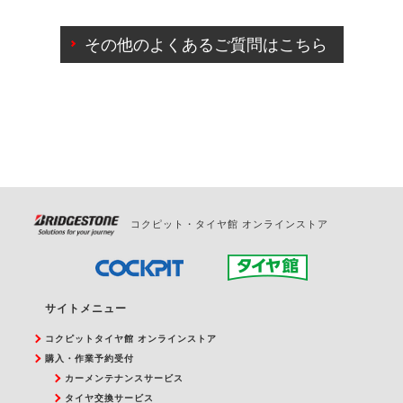
ご来店予約日の3営業日前までマイページからの予約
日変更が可能です。
その他のよくあるご質問はこちら
ご来店予約日の3営業日前を過ぎている場合のご予約
の日時変更につきましては、直接ご予約の店舗まで
お問合せください。
また、やむを得ない事由によりご予約のキャンセル
をご希望の際は、直接ご予約いただいた店舗へご連
絡ください。
コクピット・タイヤ館 オンラインストア
サイトメニュー
コクピットタイヤ館 オンラインストア
購入・作業予約受付
カーメンテナンスサービス
タイヤ交換サービス