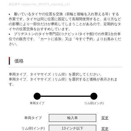
DETAILS
商品番号
rotation-tire_SP2973_imported_u13
履いているタイヤの位置を交換（前輪と後輪を入れ替える等）する
作業です。タイヤは同じ位置に固定して長期間使用すると、走り方など
の影響により一部分だけが摩耗してしまうことがあるので、定期的なタ
イヤの位置交換をおすすめしています。
ブリヂストンのタイヤ専門店(コクピット/タイヤ館)での作業1台分単
位での販売です。「カートに追加」又は「今すぐ予約」よりお進みくだ
さい。
価格
VARIATIONS
車両タイプ、タイヤサイズ（リム径）を選択してください。
車両タイプ、タイヤサイズ（リム径）を選択すると価格が表示されま
す。
車両タイプ
リム径(インチ)
車両タイプ
輸入車
変更
リム径(インチ)
13インチ以下
変更