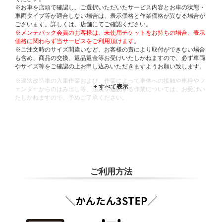
※お車を店頭で確認し、ご選択いただいたサービス内容とお車の状態・
車両タイプ等が適合しない場合は、表示価格と作業価格が異なる場合が
ございます。詳しくは、店舗にてご確認ください。
※メンテパック会員のお客様は、未使用チケットをお持ちの場合、表示
価格に関わらず当サービスをご利用頂けます。
※ご注文時のサイズ間違いなど、お客様の責により取付ができない場合
も含め、商品の交換、返品返金等お受けいたしかねますので、必ず車両
やサイズ等をご確認の上お申し込みいただきますようお願い致します。
※違法改造車の入庫作業および、作業によって車体への接触や車枠やフ
ェンダーからのはみ出し等、法規を逸脱する作業については、お受けい
たしかねますので、予めご了承ください。
※輸入車や一部希少車種等には対応できない場合もございます。
※おクルマの状態(作業の安全性を確保できない場合など含め)によって
は、ご来店当日であっても、作業をお断りさせて頂く場合もございま
す。
ADDITIONAL
INFORMATION
ご利用方法