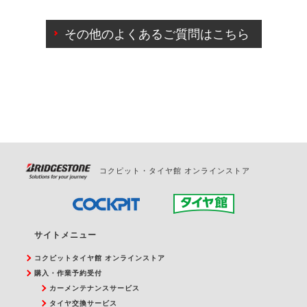
ご来店予約日の3営業日前までマイページからの予約
日変更が可能です。
その他のよくあるご質問はこちら
ご来店予約日の3営業日前を過ぎている場合のご予約
の日時変更につきましては、直接ご予約の店舗まで
お問合せください。
また、やむを得ない事由によりご予約のキャンセル
をご希望の際は、直接ご予約いただいた店舗へご連
絡ください。
コクピット・タイヤ館 オンラインストア
サイトメニュー
コクピットタイヤ館 オンラインストア
購入・作業予約受付
カーメンテナンスサービス
タイヤ交換サービス