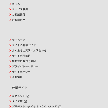
コラム
サービス事例
ご相談受付
お客様の声
マイページ
サイトの利用ガイド
よくあるご質問／お問合わせ
サイト利用規約
特商法に基づく表記
プライバシーポリシー
サイトポリシー
企業情報
外部サイト
launch
コクピット
launch
タイヤ館
launch
ブリヂストンタイヤオンラインストア