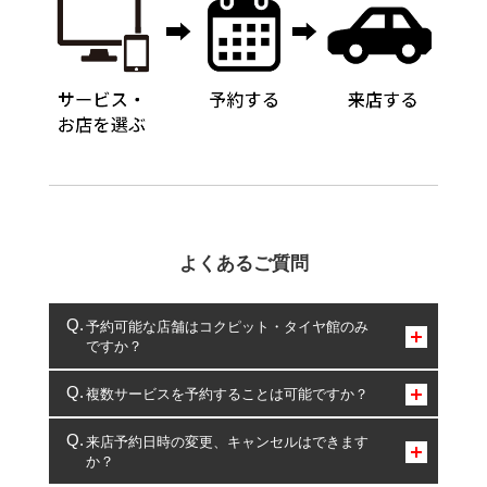
よくあるご質問
予約可能な店舗はコクピット・タイヤ館のみ
ですか？
コクピット・タイヤ館のみとなります。
複数サービスを予約することは可能ですか？
複数サービスのご予約は可能です。
来店予約日時の変更、キャンセルはできます
か？
一部の商品・サービスの組み合わせに限り、同時にご予約が
出来ないものもございます。