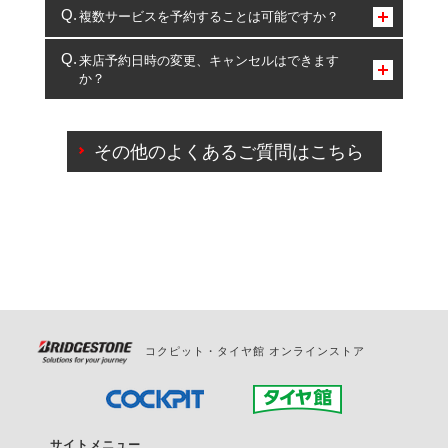
コクピット・タイヤ館のみとなります。
複数サービスを予約することは可能ですか？
複数サービスのご予約は可能です。
来店予約日時の変更、キャンセルはできます
か？
一部の商品・サービスの組み合わせに限り、同時にご予約が
出来ないものもございます。
ご来店予約日の3営業日前までマイページからの予約
日変更が可能です。
その他のよくあるご質問はこちら
ご来店予約日の3営業日前を過ぎている場合のご予約
の日時変更につきましては、直接ご予約の店舗まで
お問合せください。
また、やむを得ない事由によりご予約のキャンセル
をご希望の際は、直接ご予約いただいた店舗へご連
絡ください。
コクピット・タイヤ館 オンラインストア
サイトメニュー