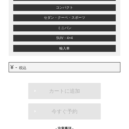
コンパクト
セダン・クーペ・スポーツ
ミニバン
SUV・4×4
輸入車
¥ -
税込
ADD
TO
カートに追加
CART
OPTIONS
今すぐ予約
- 注意事項 -