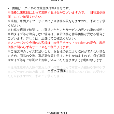
価格は、タイヤの位置交換作業1台分です。
※価格は来店日によって変動する場合がございますので、「日程選択画
面」にてご確認ください。
※店舗、車両タイプ、サイズにより価格が異なりますので、予めご了承
ください。
※お車を店頭で確認し、ご選択いただいたサービス内容とお車の状態・
車両タイプ等が適合しない場合は、表示価格と作業価格が異なる場合が
ございます。詳しくは、店舗にてご確認ください。
※メンテパック会員のお客様は、未使用チケットをお持ちの場合、表示
価格に関わらず当サービスをご利用頂けます。
※ご注文時のサイズ間違いなど、お客様の責により取付ができない場合
も含め、商品の交換、返品返金等お受けいたしかねますので、必ず車両
やサイズ等をご確認の上お申し込みいただきますようお願い致します。
※違法改造車の入庫作業および、作業によって車体への接触や車枠やフ
ェンダーからのはみ出し等、法規を逸脱する作業については、お受けい
たしかねますので、予めご了承ください。
※輸入車や一部希少車種等には対応できない場合もございます。
※おクルマの状態(作業の安全性を確保できない場合など含め)によって
は、ご来店当日であっても、作業をお断りさせて頂く場合もございま
す。
ADDITIONAL
INFORMATION