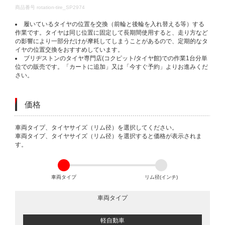
DETAILS
商品番号
rotation-tire_SP2974
履いているタイヤの位置を交換（前輪と後輪を入れ替える等）する
作業です。タイヤは同じ位置に固定して長期間使用すると、走り方など
の影響により一部分だけが摩耗してしまうことがあるので、定期的なタ
イヤの位置交換をおすすめしています。
ブリヂストンのタイヤ専門店(コクピット/タイヤ館)での作業1台分単
位での販売です。「カートに追加」又は「今すぐ予約」よりお進みくだ
さい。
価格
VARIATIONS
車両タイプ、タイヤサイズ（リム径）を選択してください。
車両タイプ、タイヤサイズ（リム径）を選択すると価格が表示されま
す。
車両タイプ
リム径(インチ)
車両タイプ
軽自動車