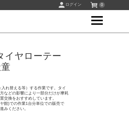
ログイン
0
タイヤローテー
天童
を入れ替える等）する作業です。タイ
り方などの影響により一部分だけが摩耗
位置交換をおすすめしています。
イヤ館)での作業1台分単位での販売で
お進みください。