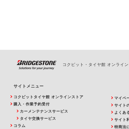
一部の商品・サービスの組み合
ご来店予約日の3営業
ご来店予約日の3営業
ください。
また、やむを得ない事
い。
コクピット・タイヤ館 オンライ
サイトメニュー
コクピットタイヤ館 オンラインストア
マイペ
購入・作業予約受付
サイト
カーメンテナンスサービス
よくあ
タイヤ交換サービス
サイト
コラム
特商法