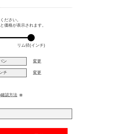
てください。
ると価格が表示されます。
リム径(インチ)
バン
変更
インチ
変更
の確認方法