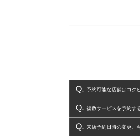
予約可能な店舗はコク
複数サービスを予約す
コクピット・タイヤ館
来店予約日時の変更、
複数サービスのご予約