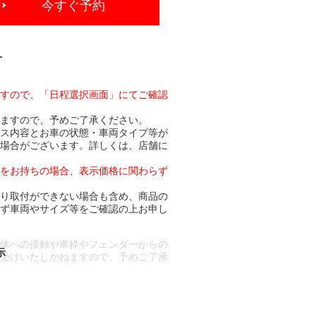
今すぐ予約
-
ますので、「日程選択画面」にてご確認
りますので、予めご了承ください。
ビス内容とお車の状態・車両タイプ等が
る場合がございます。詳しくは、店舗に
トをお持ちの場合、表示価格に関わらず
より取付ができない場合も含め、商品の
必ず車両やサイズ等をご確認の上お申し
車体への接触や車枠やフェンダーからの
お受けいたしかねますので、予めご了承
合もございます。
場合など含め)によっては、ご来店当日
ざいます。