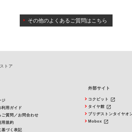
わせに限り、同時にご予約が出来ないものもございます。
日前までマイページからの予約日変更が可能です。
日前を過ぎている場合のご予約の日時変更につきましては、直
その他のよくあるご質問はこちら
由によりご予約のキャンセルをご希望の際は、直接ご予約いた
ンストア
外部サイト
launch
コクピット
ージ
launch
タイヤ館
の利用ガイド
ブリヂストンタイヤオ
るご質問／お問合わせ
launch
Mobox
利用規約
に基づく表記