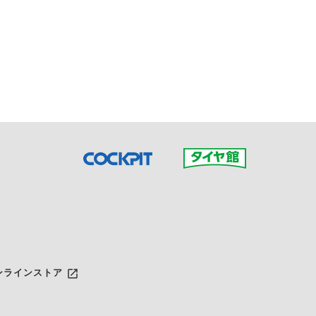
接ご予約の店舗までお問合せ
だいた店舗へご連絡くださ
launch
ンラインストア