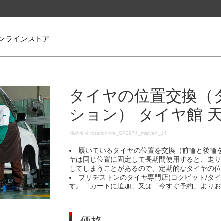
ンラインストア
タイヤの位置交換（
ション） タイヤ館 
DETAILS
商品番号
rotation-tire_SP2974_minivan_14
履いているタイヤの位置を交換（前輪と後輪
ヤは同じ位置に固定して長期間使用すると、走
してしまうことがあるので、定期的なタイヤの
ブリヂストンのタイヤ専門店(コクピット/タ
す。「カートに追加」又は「今すぐ予約」より
価格