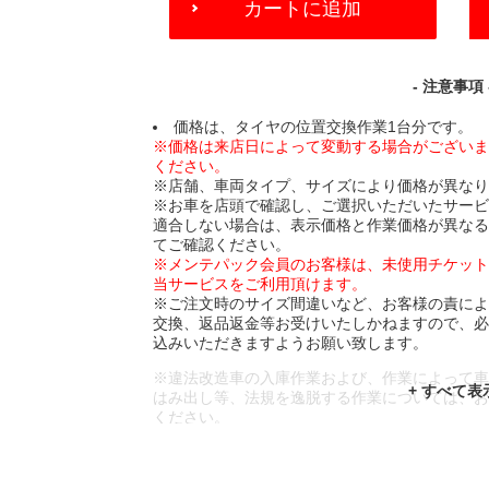
カートに追加
TO
CART
OPTIONS
- 注意事項 
価格は、タイヤの位置交換作業1台分です。
※価格は来店日によって変動する場合がござい
ください。
※店舗、車両タイプ、サイズにより価格が異な
※お車を店頭で確認し、ご選択いただいたサー
適合しない場合は、表示価格と作業価格が異な
てご確認ください。
※メンテパック会員のお客様は、未使用チケッ
当サービスをご利用頂けます。
※ご注文時のサイズ間違いなど、お客様の責に
交換、返品返金等お受けいたしかねますので、
込みいただきますようお願い致します。
※違法改造車の入庫作業および、作業によって
はみ出し等、法規を逸脱する作業については、
ください。
※輸入車や一部希少車種等には対応できない場
※おクルマの状態(作業の安全性を確保できない
であっても、作業をお断りさせて頂く場合もご