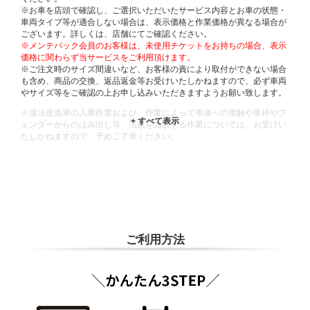
※お車を店頭で確認し、ご選択いただいたサービス内容とお車の状態・
車両タイプ等が適合しない場合は、表示価格と作業価格が異なる場合が
ございます。詳しくは、店舗にてご確認ください。
※メンテパック会員のお客様は、未使用チケットをお持ちの場合、表示
価格に関わらず当サービスをご利用頂けます。
※ご注文時のサイズ間違いなど、お客様の責により取付ができない場合
も含め、商品の交換、返品返金等お受けいたしかねますので、必ず車両
やサイズ等をご確認の上お申し込みいただきますようお願い致します。
※違法改造車の入庫作業および、作業によって車体への接触や車枠やフ
ェンダーからのはみ出し等、法規を逸脱する作業については、お受けい
たしかねますので、予めご了承ください。
※輸入車や一部希少車種等には対応できない場合もございます。
※おクルマの状態(作業の安全性を確保できない場合など含め)によって
は、ご来店当日であっても、作業をお断りさせて頂く場合もございま
す。
ADDITIONAL
INFORMATION
ご利用方法