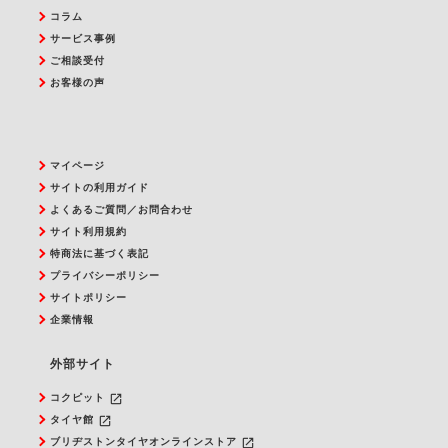
コラム
サービス事例
ご相談受付
お客様の声
マイページ
サイトの利用ガイド
よくあるご質問／お問合わせ
サイト利用規約
特商法に基づく表記
プライバシーポリシー
サイトポリシー
企業情報
外部サイト
launch
コクピット
launch
タイヤ館
launch
ブリヂストンタイヤオンラインストア