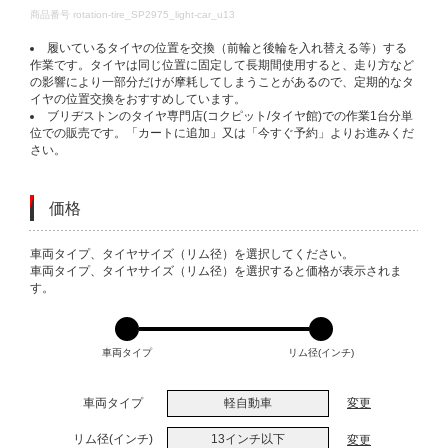
DETAILS
商品番号
rotation-tire_SP2975_light-car_u13
履いているタイヤの位置を交換（前輪と後輪を入れ替える等）する
作業です。タイヤは同じ位置に固定して長期間使用すると、走り方など
の影響により一部分だけが摩耗してしまうことがあるので、定期的なタ
イヤの位置交換をおすすめしています。
ブリヂストンのタイヤ専門店(コクピット/タイヤ館)での作業1台分単
位での販売です。「カートに追加」又は「今すぐ予約」よりお進みくだ
さい。
価格
VARIATIONS
車両タイプ、タイヤサイズ（リム径）を選択してください。
車両タイプ、タイヤサイズ（リム径）を選択すると価格が表示されま
す。
車両タイプ
リム径(インチ)
車両タイプ
軽自動車
変更
リム径(インチ)
13インチ以下
変更