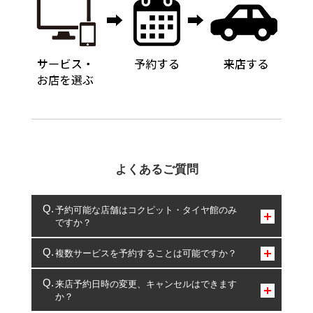
よくあるご質問
予約可能な店舗はコクピット・タイヤ館のみ
ですか？
コクピット・タイヤ館のみとなります。
複数サービスを予約することは可能ですか？
複数サービスのご予約は可能です。
来店予約日時の変更、キャンセルはできます
か？
一部の商品・サービスの組み合わせに限り、同時にご予約が
出来ないものもございます。