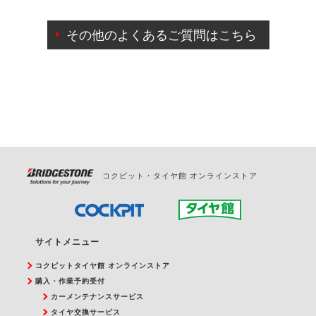
ご来店予約日の3営業日前までマイページからの予約
日変更が可能です。
その他のよくあるご質問はこちら
ご来店予約日の3営業日前を過ぎている場合のご予約
の日時変更につきましては、直接ご予約の店舗まで
お問合せください。
また、やむを得ない事由によりご予約のキャンセル
をご希望の際は、直接ご予約いただいた店舗へご連
絡ください。
コクピット・タイヤ館 オンラインストア
サイトメニュー
コクピットタイヤ館 オンラインストア
購入・作業予約受付
カーメンテナンスサービス
タイヤ交換サービス