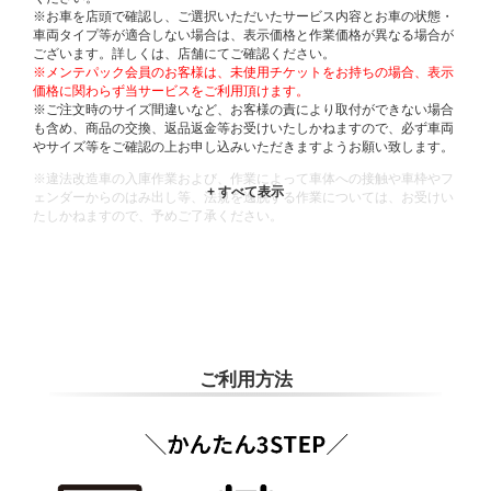
※お車を店頭で確認し、ご選択いただいたサービス内容とお車の状態・
車両タイプ等が適合しない場合は、表示価格と作業価格が異なる場合が
ございます。詳しくは、店舗にてご確認ください。
※メンテパック会員のお客様は、未使用チケットをお持ちの場合、表示
価格に関わらず当サービスをご利用頂けます。
※ご注文時のサイズ間違いなど、お客様の責により取付ができない場合
も含め、商品の交換、返品返金等お受けいたしかねますので、必ず車両
やサイズ等をご確認の上お申し込みいただきますようお願い致します。
※違法改造車の入庫作業および、作業によって車体への接触や車枠やフ
ェンダーからのはみ出し等、法規を逸脱する作業については、お受けい
たしかねますので、予めご了承ください。
※輸入車や一部希少車種等には対応できない場合もございます。
※おクルマの状態(作業の安全性を確保できない場合など含め)によって
は、ご来店当日であっても、作業をお断りさせて頂く場合もございま
す。
ADDITIONAL
INFORMATION
ご利用方法