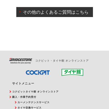
ご来店予約日の3営業日前までマイページからの予約
日変更が可能です。
その他のよくあるご質問はこちら
ご来店予約日の3営業日前を過ぎている場合のご予約
の日時変更につきましては、直接ご予約の店舗まで
お問合せください。
また、やむを得ない事由によりご予約のキャンセル
をご希望の際は、直接ご予約いただいた店舗へご連
絡ください。
コクピット・タイヤ館 オンラインストア
サイトメニュー
コクピットタイヤ館 オンラインストア
購入・作業予約受付
カーメンテナンスサービス
タイヤ交換サービス