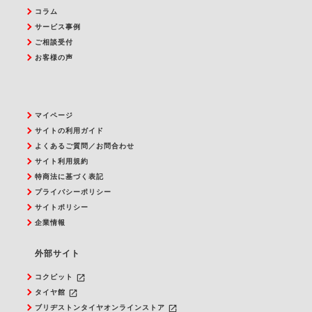
コラム
サービス事例
ご相談受付
お客様の声
マイページ
サイトの利用ガイド
よくあるご質問／お問合わせ
サイト利用規約
特商法に基づく表記
プライバシーポリシー
サイトポリシー
企業情報
外部サイト
launch
コクピット
launch
タイヤ館
launch
ブリヂストンタイヤオンラインストア