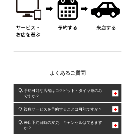
よくあるご質問
予約可能な店舗はコクピット・タイヤ館のみ
ですか？
コクピット・タイヤ館のみとなります。
複数サービスを予約することは可能ですか？
複数サービスのご予約は可能です。
来店予約日時の変更、キャンセルはできます
か？
一部の商品・サービスの組み合わせに限り、同時にご予約が
出来ないものもございます。