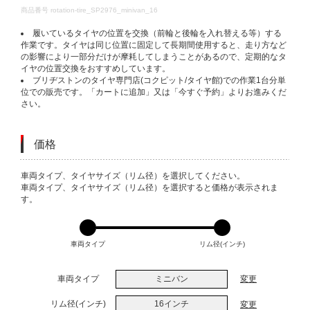
DETAILS
商品番号
rotation-tire_SP2976_minivan_16
履いているタイヤの位置を交換（前輪と後輪を入れ替える等）する
作業です。タイヤは同じ位置に固定して長期間使用すると、走り方など
の影響により一部分だけが摩耗してしまうことがあるので、定期的なタ
イヤの位置交換をおすすめしています。
ブリヂストンのタイヤ専門店(コクピット/タイヤ館)での作業1台分単
位での販売です。「カートに追加」又は「今すぐ予約」よりお進みくだ
さい。
価格
VARIATIONS
車両タイプ、タイヤサイズ（リム径）を選択してください。
車両タイプ、タイヤサイズ（リム径）を選択すると価格が表示されま
す。
車両タイプ
リム径(インチ)
車両タイプ
ミニバン
変更
リム径(インチ)
16インチ
変更