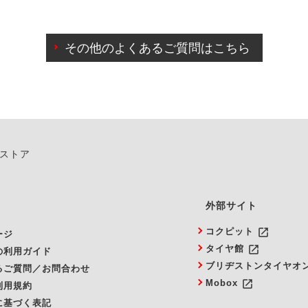
わせに限り、同時にご予約が出来ないものもございます。
日前までマイページからの予約日変更が可能です。
日前を過ぎている場合のご予約の日時変更につきましては、直
その他のよくあるご質問はこちら
由によりご予約のキャンセルをご希望の際は、直接ご予約いた
ンストア
外部サイト
launch
コクピット
ージ
launch
タイヤ館
の利用ガイド
ブリヂストンタイヤオ
るご質問／お問合わせ
launch
Mobox
利用規約
に基づく表記