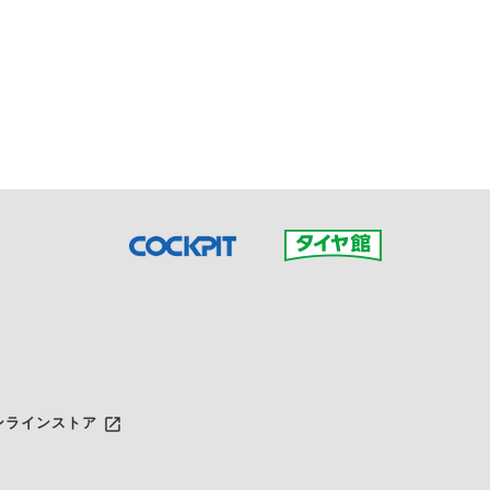
接ご予約の店舗までお問合せ
だいた店舗へご連絡くださ
launch
ンラインストア