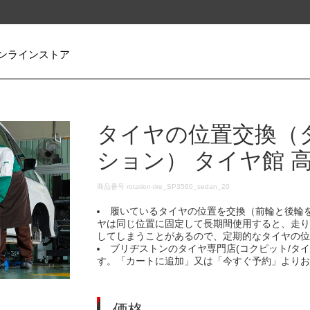
ンラインストア
タイヤの位置交換（
ション） タイヤ館 
DETAILS
商品番号
rotation-tire_SP3560_sedan_20
履いているタイヤの位置を交換（前輪と後輪
ヤは同じ位置に固定して長期間使用すると、走
してしまうことがあるので、定期的なタイヤの
ブリヂストンのタイヤ専門店(コクピット/タ
す。「カートに追加」又は「今すぐ予約」より
価格