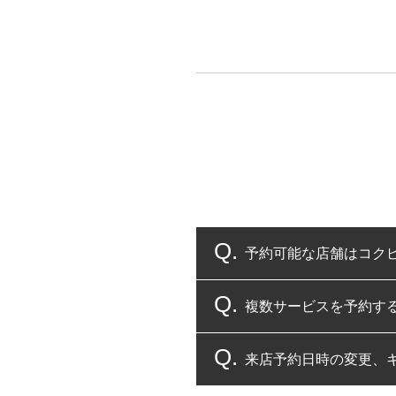
予約可能な店舗はコク
複数サービスを予約す
コクピット・タイヤ館
来店予約日時の変更、
複数サービスのご予約