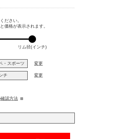
てください。
ると価格が表示されます。
リム径(インチ)
ペ・スポーツ
変更
インチ
変更
の確認方法