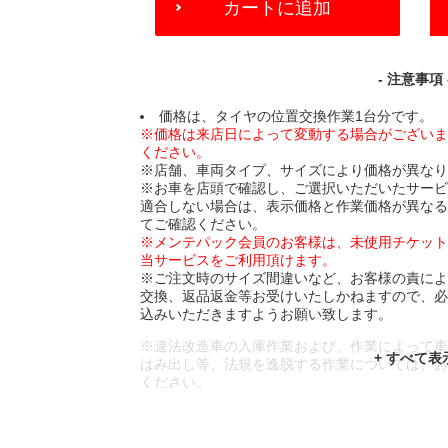
カートに追加
TO
CART
OPTIONS
- 注意事項 
価格は、タイヤの位置交換作業1台分です。
※価格は来店日によって変動する場合がござい
ください。
※店舗、車両タイプ、サイズにより価格が異な
※お車を店頭で確認し、ご選択いただいたサー
適合しない場合は、表示価格と作業価格が異な
てご確認ください。
※メンテパック会員のお客様は、未使用チケッ
当サービスをご利用頂けます。
※ご注文時のサイズ間違いなど、お客様の責に
交換、返品返金等お受けいたしかねますので、
込みいただきますようお願い致します。
※違法改造車の入庫作業および、作業によって
はみ出し等、法規を逸脱する作業については、
ください。
※輸入車や一部希少車種等には対応できない場
※おクルマの状態(作業の安全性を確保できない
であっても、作業をお断りさせて頂く場合もご