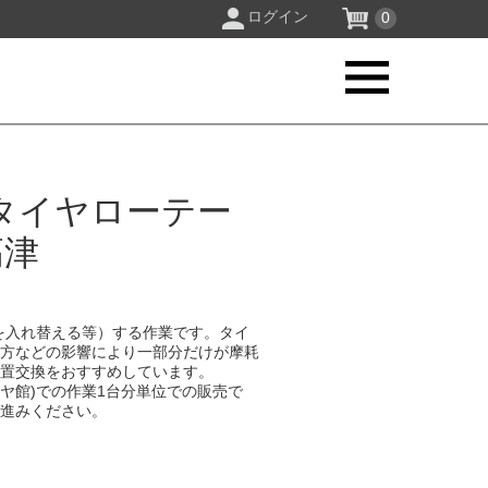
ログイン
0
タイヤローテー
高津
を入れ替える等）する作業です。タイ
り方などの影響により一部分だけが摩耗
位置交換をおすすめしています。
イヤ館)での作業1台分単位での販売で
お進みください。