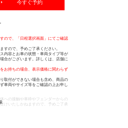
今すぐ予約
-
ますので、「日程選択画面」にてご確認
りますので、予めご了承ください。
ビス内容とお車の状態・車両タイプ等が
る場合がございます。詳しくは、店舗に
トをお持ちの場合、表示価格に関わらず
より取付ができない場合も含め、商品の
必ず車両やサイズ等をご確認の上お申し
車体への接触や車枠やフェンダーからの
お受けいたしかねますので、予めご了承
合もございます。
場合など含め)によっては、ご来店当日
ざいます。