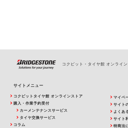
一部の商品・サービスの組み合
ご来店予約日の3営業
ご来店予約日の3営業
ください。
また、やむを得ない事
い。
コクピット・タイヤ館 オンライ
サイトメニュー
コクピットタイヤ館 オンラインストア
マイペ
購入・作業予約受付
サイト
カーメンテナンスサービス
よくあ
タイヤ交換サービス
サイト
コラム
特商法