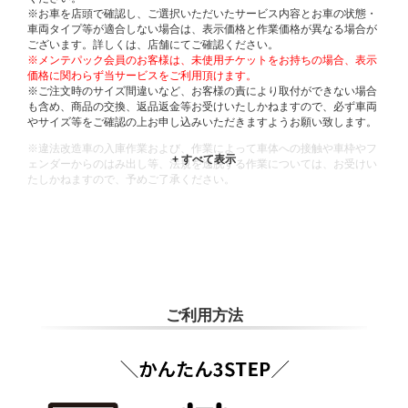
※お車を店頭で確認し、ご選択いただいたサービス内容とお車の状態・
車両タイプ等が適合しない場合は、表示価格と作業価格が異なる場合が
ございます。詳しくは、店舗にてご確認ください。
※メンテパック会員のお客様は、未使用チケットをお持ちの場合、表示
価格に関わらず当サービスをご利用頂けます。
※ご注文時のサイズ間違いなど、お客様の責により取付ができない場合
も含め、商品の交換、返品返金等お受けいたしかねますので、必ず車両
やサイズ等をご確認の上お申し込みいただきますようお願い致します。
※違法改造車の入庫作業および、作業によって車体への接触や車枠やフ
ェンダーからのはみ出し等、法規を逸脱する作業については、お受けい
たしかねますので、予めご了承ください。
※輸入車や一部希少車種等には対応できない場合もございます。
※おクルマの状態(作業の安全性を確保できない場合など含め)によって
は、ご来店当日であっても、作業をお断りさせて頂く場合もございま
す。
ADDITIONAL
INFORMATION
ご利用方法