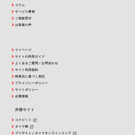
コラム
サービス事例
ご相談受付
お客様の声
マイページ
サイトの利用ガイド
よくあるご質問／お問合わせ
サイト利用規約
特商法に基づく表記
プライバシーポリシー
サイトポリシー
企業情報
外部サイト
launch
コクピット
launch
タイヤ館
launch
ブリヂストンタイヤオンラインストア