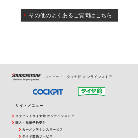
ご来店予約日の3営業日前までマイページからの予約
日変更が可能です。
その他のよくあるご質問はこちら
ご来店予約日の3営業日前を過ぎている場合のご予約
の日時変更につきましては、直接ご予約の店舗まで
お問合せください。
また、やむを得ない事由によりご予約のキャンセル
をご希望の際は、直接ご予約いただいた店舗へご連
絡ください。
コクピット・タイヤ館 オンラインストア
サイトメニュー
コクピットタイヤ館 オンラインストア
購入・作業予約受付
カーメンテナンスサービス
タイヤ交換サービス