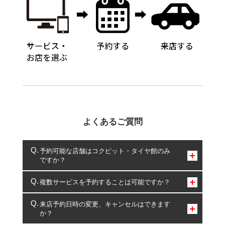
よくあるご質問
予約可能な店舗はコクピット・タイヤ館のみ
ですか？
コクピット・タイヤ館のみとなります。
複数サービスを予約することは可能ですか？
複数サービスのご予約は可能です。
来店予約日時の変更、キャンセルはできます
か？
一部の商品・サービスの組み合わせに限り、同時にご予約が
出来ないものもございます。