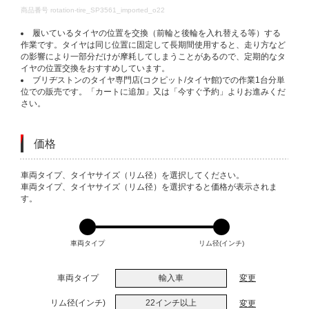
DETAILS
商品番号
rotation-tire_SP3561_imported_o22
履いているタイヤの位置を交換（前輪と後輪を入れ替える等）する
作業です。タイヤは同じ位置に固定して長期間使用すると、走り方など
の影響により一部分だけが摩耗してしまうことがあるので、定期的なタ
イヤの位置交換をおすすめしています。
ブリヂストンのタイヤ専門店(コクピット/タイヤ館)での作業1台分単
位での販売です。「カートに追加」又は「今すぐ予約」よりお進みくだ
さい。
価格
VARIATIONS
車両タイプ、タイヤサイズ（リム径）を選択してください。
車両タイプ、タイヤサイズ（リム径）を選択すると価格が表示されま
す。
車両タイプ
リム径(インチ)
車両タイプ
輸入車
変更
リム径(インチ)
22インチ以上
変更