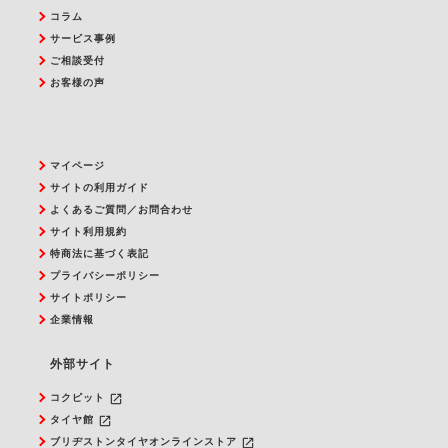
コラム
サービス事例
ご相談受付
お客様の声
マイページ
サイトの利用ガイド
よくあるご質問／お問合わせ
サイト利用規約
特商法に基づく表記
プライバシーポリシー
サイトポリシー
企業情報
外部サイト
launch
コクピット
launch
タイヤ館
launch
ブリヂストンタイヤオンラインストア