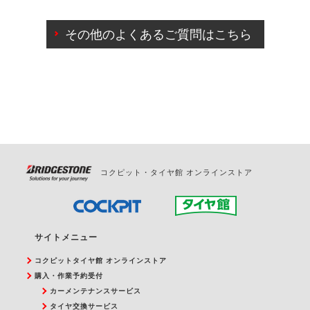
ご来店予約日の3営業日前までマイページからの予約
日変更が可能です。
その他のよくあるご質問はこちら
ご来店予約日の3営業日前を過ぎている場合のご予約
の日時変更につきましては、直接ご予約の店舗まで
お問合せください。
また、やむを得ない事由によりご予約のキャンセル
をご希望の際は、直接ご予約いただいた店舗へご連
絡ください。
コクピット・タイヤ館 オンラインストア
サイトメニュー
コクピットタイヤ館 オンラインストア
購入・作業予約受付
カーメンテナンスサービス
タイヤ交換サービス