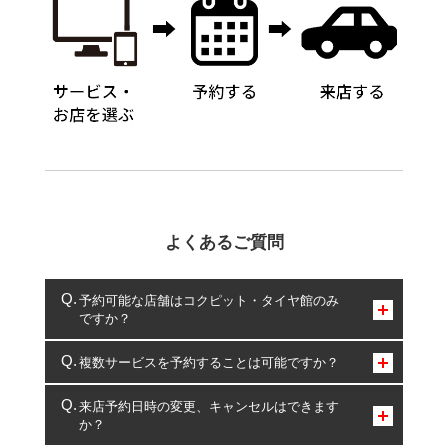
よくあるご質問
予約可能な店舗はコクピット・タイヤ館のみ
ですか？
コクピット・タイヤ館のみとなります。
複数サービスを予約することは可能ですか？
複数サービスのご予約は可能です。
来店予約日時の変更、キャンセルはできます
か？
一部の商品・サービスの組み合わせに限り、同時にご予約が
出来ないものもございます。