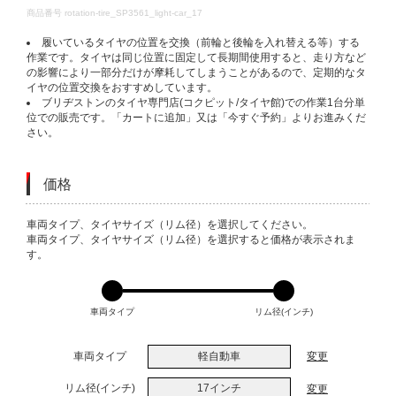
DETAILS
商品番号
rotation-tire_SP3561_light-car_17
履いているタイヤの位置を交換（前輪と後輪を入れ替える等）する
作業です。タイヤは同じ位置に固定して長期間使用すると、走り方など
の影響により一部分だけが摩耗してしまうことがあるので、定期的なタ
イヤの位置交換をおすすめしています。
ブリヂストンのタイヤ専門店(コクピット/タイヤ館)での作業1台分単
位での販売です。「カートに追加」又は「今すぐ予約」よりお進みくだ
さい。
価格
VARIATIONS
車両タイプ、タイヤサイズ（リム径）を選択してください。
車両タイプ、タイヤサイズ（リム径）を選択すると価格が表示されま
す。
車両タイプ
リム径(インチ)
車両タイプ
軽自動車
変更
リム径(インチ)
17インチ
変更