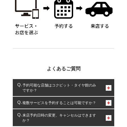
よくあるご質問
予約可能な店舗はコクピット・タイヤ館のみ
ですか？
コクピット・タイヤ館のみとなります。
複数サービスを予約することは可能ですか？
複数サービスのご予約は可能です。
来店予約日時の変更、キャンセルはできます
か？
一部の商品・サービスの組み合わせに限り、同時にご予約が
出来ないものもございます。