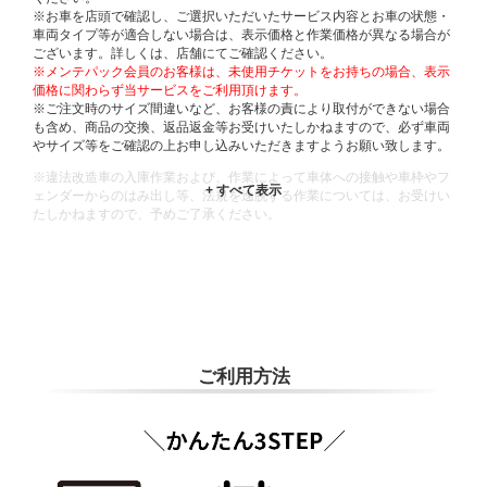
※お車を店頭で確認し、ご選択いただいたサービス内容とお車の状態・
車両タイプ等が適合しない場合は、表示価格と作業価格が異なる場合が
ございます。詳しくは、店舗にてご確認ください。
※メンテパック会員のお客様は、未使用チケットをお持ちの場合、表示
価格に関わらず当サービスをご利用頂けます。
※ご注文時のサイズ間違いなど、お客様の責により取付ができない場合
も含め、商品の交換、返品返金等お受けいたしかねますので、必ず車両
やサイズ等をご確認の上お申し込みいただきますようお願い致します。
※違法改造車の入庫作業および、作業によって車体への接触や車枠やフ
ェンダーからのはみ出し等、法規を逸脱する作業については、お受けい
たしかねますので、予めご了承ください。
※輸入車や一部希少車種等には対応できない場合もございます。
※おクルマの状態(作業の安全性を確保できない場合など含め)によって
は、ご来店当日であっても、作業をお断りさせて頂く場合もございま
す。
ADDITIONAL
INFORMATION
ご利用方法