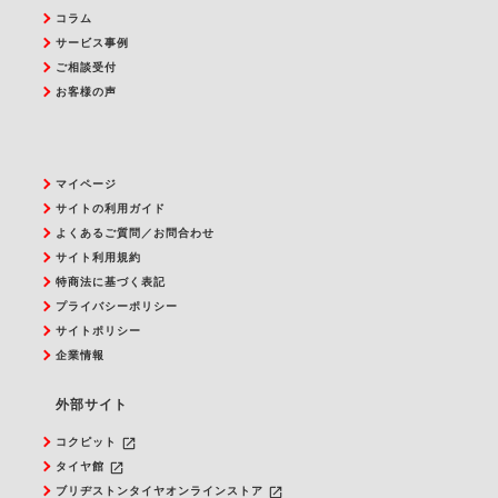
コラム
サービス事例
ご相談受付
お客様の声
マイページ
サイトの利用ガイド
よくあるご質問／お問合わせ
サイト利用規約
特商法に基づく表記
プライバシーポリシー
サイトポリシー
企業情報
外部サイト
launch
コクピット
launch
タイヤ館
launch
ブリヂストンタイヤオンラインストア