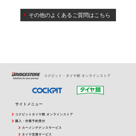
ご来店予約日の3営業日前までマイページからの予約
日変更が可能です。
その他のよくあるご質問はこちら
ご来店予約日の3営業日前を過ぎている場合のご予約
の日時変更につきましては、直接ご予約の店舗まで
お問合せください。
また、やむを得ない事由によりご予約のキャンセル
をご希望の際は、直接ご予約いただいた店舗へご連
絡ください。
コクピット・タイヤ館 オンラインストア
サイトメニュー
コクピットタイヤ館 オンラインストア
購入・作業予約受付
カーメンテナンスサービス
タイヤ交換サービス