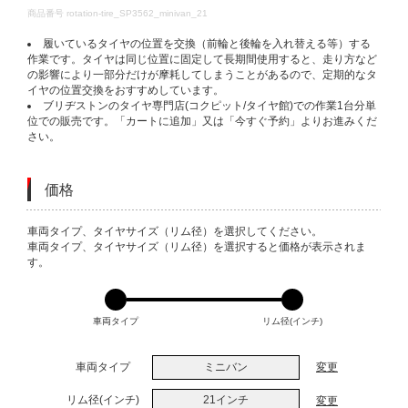
DETAILS
商品番号
rotation-tire_SP3562_minivan_21
履いているタイヤの位置を交換（前輪と後輪を入れ替える等）する
作業です。タイヤは同じ位置に固定して長期間使用すると、走り方など
の影響により一部分だけが摩耗してしまうことがあるので、定期的なタ
イヤの位置交換をおすすめしています。
ブリヂストンのタイヤ専門店(コクピット/タイヤ館)での作業1台分単
位での販売です。「カートに追加」又は「今すぐ予約」よりお進みくだ
さい。
価格
VARIATIONS
車両タイプ、タイヤサイズ（リム径）を選択してください。
車両タイプ、タイヤサイズ（リム径）を選択すると価格が表示されま
す。
車両タイプ
リム径(インチ)
車両タイプ
ミニバン
変更
リム径(インチ)
21インチ
変更