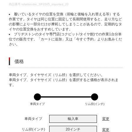
DETAILS
商品番号
rotation-tire_SP3565_imported_20
履いているタイヤの位置を交換（前輪と後輪を入れ替える等）する
作業です。タイヤは同じ位置に固定して長期間使用すると、走り方など
の影響により一部分だけが摩耗してしまうことがあるので、定期的なタ
イヤの位置交換をおすすめしています。
ブリヂストンのタイヤ専門店(コクピット/タイヤ館)での作業1台分単
位での販売です。「カートに追加」又は「今すぐ予約」よりお進みくだ
さい。
価格
VARIATIONS
車両タイプ、タイヤサイズ（リム径）を選択してください。
車両タイプ、タイヤサイズ（リム径）を選択すると価格が表示されま
す。
車両タイプ
リム径(インチ)
車両タイプ
輸入車
変更
リム径(インチ)
20インチ
変更