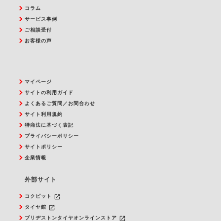
コラム
サービス事例
ご相談受付
お客様の声
マイページ
サイトの利用ガイド
よくあるご質問／お問合わせ
サイト利用規約
特商法に基づく表記
プライバシーポリシー
サイトポリシー
企業情報
外部サイト
launch
コクピット
launch
タイヤ館
launch
ブリヂストンタイヤオンラインストア