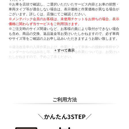
※お車を店頭で確認し、ご選択いただいたサービス内容とお車の状態・
車両タイプ等が適合しない場合は、表示価格と作業価格が異なる場合が
ございます。詳しくは、店舗にてご確認ください。
※メンテパック会員のお客様は、未使用チケットをお持ちの場合、表示
価格に関わらず当サービスをご利用頂けます。
※ご注文時のサイズ間違いなど、お客様の責により取付ができない場合
も含め、商品の交換、返品返金等お受けいたしかねますので、必ず車両
やサイズ等をご確認の上お申し込みいただきますようお願い致します。
※違法改造車の入庫作業および、作業によって車体への接触や車枠やフ
ェンダーからのはみ出し等、法規を逸脱する作業については、お受けい
たしかねますので、予めご了承ください。
※輸入車や一部希少車種等には対応できない場合もございます。
※おクルマの状態(作業の安全性を確保できない場合など含め)によって
は、ご来店当日であっても、作業をお断りさせて頂く場合もございま
す。
ADDITIONAL
INFORMATION
ご利用方法