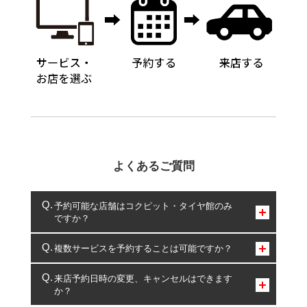
よくあるご質問
予約可能な店舗はコクピット・タイヤ館のみ
ですか？
コクピット・タイヤ館のみとなります。
複数サービスを予約することは可能ですか？
複数サービスのご予約は可能です。
来店予約日時の変更、キャンセルはできます
か？
一部の商品・サービスの組み合わせに限り、同時にご予約が
出来ないものもございます。