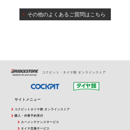
ご来店予約日の3営業日前までマイページからの予約
日変更が可能です。
その他のよくあるご質問はこちら
ご来店予約日の3営業日前を過ぎている場合のご予約
の日時変更につきましては、直接ご予約の店舗まで
お問合せください。
また、やむを得ない事由によりご予約のキャンセル
をご希望の際は、直接ご予約いただいた店舗へご連
絡ください。
コクピット・タイヤ館 オンラインストア
サイトメニュー
コクピットタイヤ館 オンラインストア
購入・作業予約受付
カーメンテナンスサービス
タイヤ交換サービス