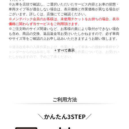
※お車を店頭で確認し、ご選択いただいたサービス内容とお車の状態・
車両タイプ等が適合しない場合は、表示価格と作業価格が異なる場合が
ございます。詳しくは、店舗にてご確認ください。
※メンテパック会員のお客様は、未使用チケットをお持ちの場合、表示
価格に関わらず当サービスをご利用頂けます。
※ご注文時のサイズ間違いなど、お客様の責により取付ができない場合
も含め、商品の交換、返品返金等お受けいたしかねますので、必ず車両
やサイズ等をご確認の上お申し込みいただきますようお願い致します。
※違法改造車の入庫作業および、作業によって車体への接触や車枠やフ
ェンダーからのはみ出し等、法規を逸脱する作業については、お受けい
たしかねますので、予めご了承ください。
※輸入車や一部希少車種等には対応できない場合もございます。
※おクルマの状態(作業の安全性を確保できない場合など含め)によって
は、ご来店当日であっても、作業をお断りさせて頂く場合もございま
す。
ADDITIONAL
INFORMATION
ご利用方法