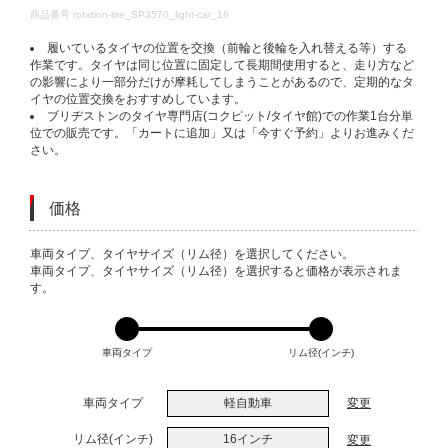
DETAILS
商品番号
rotation-tire_SP3570_light-car_16
履いているタイヤの位置を交換（前輪と後輪を入れ替える等）する
作業です。タイヤは同じ位置に固定して長期間使用すると、走り方など
の影響により一部分だけが摩耗してしまうことがあるので、定期的なタ
イヤの位置交換をおすすめしています。
ブリヂストンのタイヤ専門店(コクピット/タイヤ館)での作業1台分単
位での販売です。「カートに追加」又は「今すぐ予約」よりお進みくだ
さい。
価格
VARIATIONS
車両タイプ、タイヤサイズ（リム径）を選択してください。
車両タイプ、タイヤサイズ（リム径）を選択すると価格が表示されま
す。
車両タイプ
リム径(インチ)
車両タイプ
軽自動車
変更
リム径(インチ)
16インチ
変更