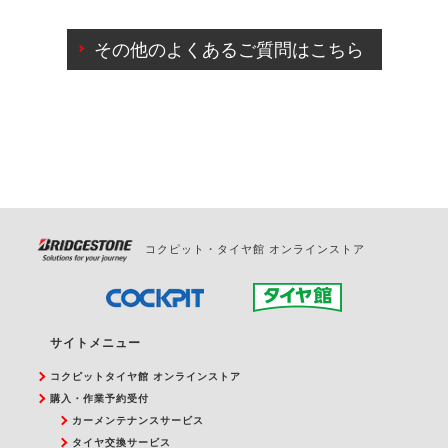
ご来店予約日の3営業日前までマイページからの予約
日変更が可能です。
その他のよくあるご質問はこちら
ご来店予約日の3営業日前を過ぎている場合のご予約
の日時変更につきましては、直接ご予約の店舗まで
お問合せください。
また、やむを得ない事由によりご予約のキャンセル
をご希望の際は、直接ご予約いただいた店舗へご連
絡ください。
コクピット・タイヤ館 オンラインストア
サイトメニュー
コクピットタイヤ館 オンラインストア
購入・作業予約受付
カーメンテナンスサービス
タイヤ交換サービス