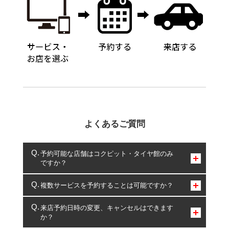
よくあるご質問
予約可能な店舗はコクピット・タイヤ館のみ
ですか？
コクピット・タイヤ館のみとなります。
複数サービスを予約することは可能ですか？
複数サービスのご予約は可能です。
来店予約日時の変更、キャンセルはできます
か？
一部の商品・サービスの組み合わせに限り、同時にご予約が
出来ないものもございます。