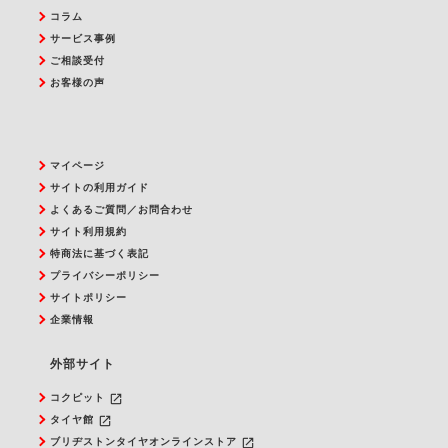
コラム
サービス事例
ご相談受付
お客様の声
マイページ
サイトの利用ガイド
よくあるご質問／お問合わせ
サイト利用規約
特商法に基づく表記
プライバシーポリシー
サイトポリシー
企業情報
外部サイト
launch
コクピット
launch
タイヤ館
launch
ブリヂストンタイヤオンラインストア