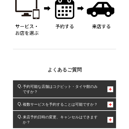
よくあるご質問
予約可能な店舗はコクピット・タイヤ館のみ
ですか？
コクピット・タイヤ館のみとなります。
複数サービスを予約することは可能ですか？
複数サービスのご予約は可能です。
来店予約日時の変更、キャンセルはできます
か？
一部の商品・サービスの組み合わせに限り、同時にご予約が
出来ないものもございます。