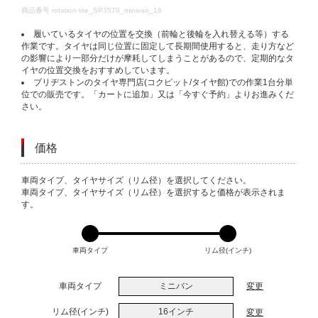
DETAILS
商品番号
rotation-tire_SP3570_minivan_16
履いているタイヤの位置を交換（前輪と後輪を入れ替える等）する
作業です。タイヤは同じ位置に固定して長期間使用すると、走り方など
の影響により一部分だけが摩耗してしまうことがあるので、定期的なタ
イヤの位置交換をおすすめしています。
ブリヂストンのタイヤ専門店(コクピット/タイヤ館)での作業1台分単
位での販売です。「カートに追加」又は「今すぐ予約」よりお進みくだ
さい。
価格
VARIATIONS
車両タイプ、タイヤサイズ（リム径）を選択してください。
車両タイプ、タイヤサイズ（リム径）を選択すると価格が表示されま
す。
車両タイプ
リム径(インチ)
車両タイプ
ミニバン
変更
リム径(インチ)
16インチ
変更