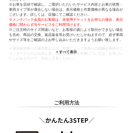
※お車を店頭で確認し、ご選択いただいたサービス内容とお車の状態・
車両タイプ等が適合しない場合は、表示価格と作業価格が異なる場合が
ございます。詳しくは、店舗にてご確認ください。
※メンテパック会員のお客様は、未使用チケットをお持ちの場合、表示
価格に関わらず当サービスをご利用頂けます。
※ご注文時のサイズ間違いなど、お客様の責により取付ができない場合
も含め、商品の交換、返品返金等お受けいたしかねますので、必ず車両
やサイズ等をご確認の上お申し込みいただきますようお願い致します。
※違法改造車の入庫作業および、作業によって車体への接触や車枠やフ
ェンダーからのはみ出し等、法規を逸脱する作業については、お受けい
たしかねますので、予めご了承ください。
※輸入車や一部希少車種等には対応できない場合もございます。
※おクルマの状態(作業の安全性を確保できない場合など含め)によって
は、ご来店当日であっても、作業をお断りさせて頂く場合もございま
す。
ADDITIONAL
INFORMATION
ご利用方法