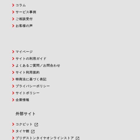
コラム
サービス事例
ご相談受付
お客様の声
マイページ
サイトの利用ガイド
よくあるご質問／お問合わせ
サイト利用規約
特商法に基づく表記
プライバシーポリシー
サイトポリシー
企業情報
外部サイト
launch
コクピット
launch
タイヤ館
launch
ブリヂストンタイヤオンラインストア