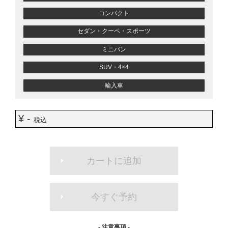
コンパクト
セダン・クーペ・スポーツ
ミニバン
SUV・4×4
輸入車
¥ -
税込
ADD
TO
カートに追加
CART
OPTIONS
今すぐ予約
- 注意事項 -