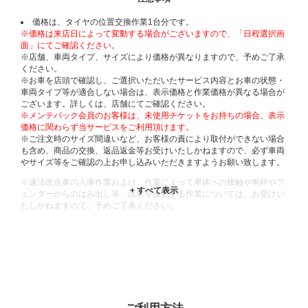
価格は、タイヤの位置交換作業1台分です。
※価格は来店日によって変動する場合がございますので、「日程選択画
面」にてご確認ください。
※店舗、車両タイプ、サイズにより価格が異なりますので、予めご了承
ください。
※お車を店頭で確認し、ご選択いただいたサービス内容とお車の状態・
車両タイプ等が適合しない場合は、表示価格と作業価格が異なる場合が
ございます。詳しくは、店舗にてご確認ください。
※メンテパック会員のお客様は、未使用チケットをお持ちの場合、表示
価格に関わらず当サービスをご利用頂けます。
※ご注文時のサイズ間違いなど、お客様の責により取付ができない場合
も含め、商品の交換、返品返金等お受けいたしかねますので、必ず車両
やサイズ等をご確認の上お申し込みいただきますようお願い致します。
※違法改造車の入庫作業および、作業によって車体への接触や車枠やフ
ェンダーからのはみ出し等、法規を逸脱する作業については、お受けい
たしかねますので、予めご了承ください。
※輸入車や一部希少車種等には対応できない場合もございます。
※おクルマの状態(作業の安全性を確保できない場合など含め)によって
は、ご来店当日であっても、作業をお断りさせて頂く場合もございま
す。
ADDITIONAL
INFORMATION