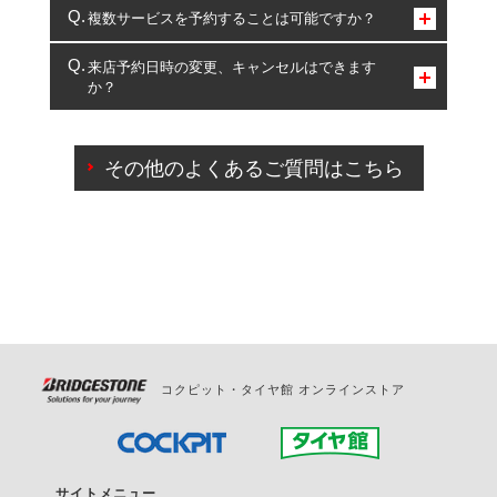
コクピット・タイヤ館のみとなります。
複数サービスを予約することは可能ですか？
複数サービスのご予約は可能です。
来店予約日時の変更、キャンセルはできます
か？
一部の商品・サービスの組み合わせに限り、同時にご予約が
出来ないものもございます。
ご来店予約日の3営業日前までマイページからの予約
日変更が可能です。
その他のよくあるご質問はこちら
ご来店予約日の3営業日前を過ぎている場合のご予約
の日時変更につきましては、直接ご予約の店舗まで
お問合せください。
また、やむを得ない事由によりご予約のキャンセル
をご希望の際は、直接ご予約いただいた店舗へご連
絡ください。
コクピット・タイヤ館 オンラインストア
サイトメニュー