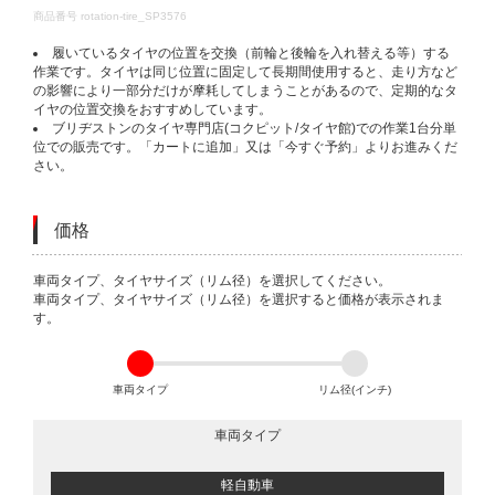
DETAILS
商品番号
rotation-tire_SP3576
履いているタイヤの位置を交換（前輪と後輪を入れ替える等）する
作業です。タイヤは同じ位置に固定して長期間使用すると、走り方など
の影響により一部分だけが摩耗してしまうことがあるので、定期的なタ
イヤの位置交換をおすすめしています。
ブリヂストンのタイヤ専門店(コクピット/タイヤ館)での作業1台分単
位での販売です。「カートに追加」又は「今すぐ予約」よりお進みくだ
さい。
価格
VARIATIONS
車両タイプ、タイヤサイズ（リム径）を選択してください。
車両タイプ、タイヤサイズ（リム径）を選択すると価格が表示されま
す。
車両タイプ
リム径(インチ)
車両タイプ
軽自動車