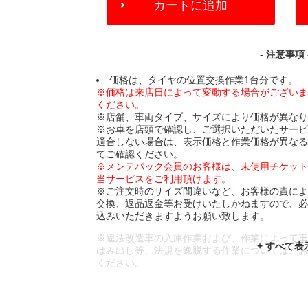
カートに追加
TO
CART
OPTIONS
- 注意事項 
価格は、タイヤの位置交換作業1台分です。
※価格は来店日によって変動する場合がござい
ください。
※店舗、車両タイプ、サイズにより価格が異な
※お車を店頭で確認し、ご選択いただいたサー
適合しない場合は、表示価格と作業価格が異な
てご確認ください。
※メンテパック会員のお客様は、未使用チケッ
当サービスをご利用頂けます。
※ご注文時のサイズ間違いなど、お客様の責に
交換、返品返金等お受けいたしかねますので、
込みいただきますようお願い致します。
※違法改造車の入庫作業および、作業によって
はみ出し等、法規を逸脱する作業については、
ください。
※輸入車や一部希少車種等には対応できない場
※おクルマの状態(作業の安全性を確保できない
であっても、作業をお断りさせて頂く場合もご