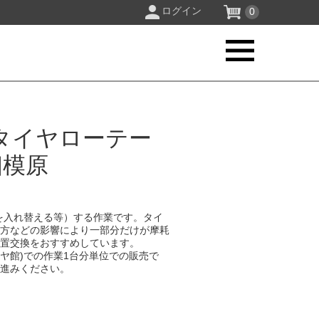
ログイン
0
タイヤローテー
相模原
を入れ替える等）する作業です。タイ
り方などの影響により一部分だけが摩耗
位置交換をおすすめしています。
イヤ館)での作業1台分単位での販売で
お進みください。