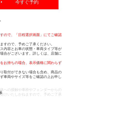
今すぐ予約
-
ますので、「日程選択画面」にてご確認
りますので、予めご了承ください。
ビス内容とお車の状態・車両タイプ等が
る場合がございます。詳しくは、店舗に
トをお持ちの場合、表示価格に関わらず
より取付ができない場合も含め、商品の
必ず車両やサイズ等をご確認の上お申し
車体への接触や車枠やフェンダーからの
お受けいたしかねますので、予めご了承
合もございます。
場合など含め)によっては、ご来店当日
ざいます。