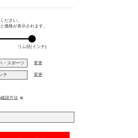
てください。
ると価格が表示されます。
リム径(インチ)
ペ・スポーツ
変更
インチ
変更
の確認方法