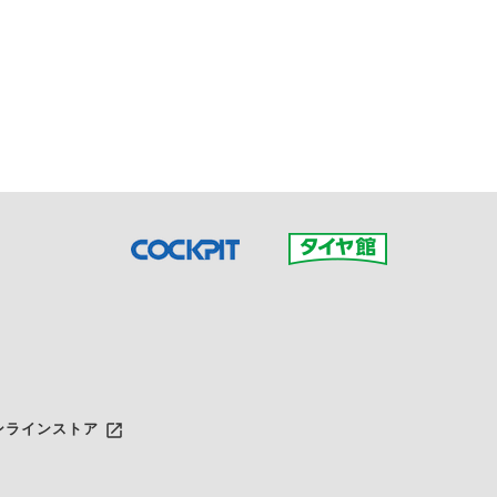
接ご予約の店舗までお問合せ
だいた店舗へご連絡くださ
launch
ンラインストア