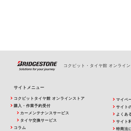
一部の商品・サービスの組み合
ご来店予約日の3営業
ご来店予約日の3営業
ください。
また、やむを得ない事
い。
コクピット・タイヤ館 オンライ
サイトメニュー
コクピットタイヤ館 オンラインストア
マイペ
購入・作業予約受付
サイト
カーメンテナンスサービス
よくあ
タイヤ交換サービス
サイト
コラム
特商法