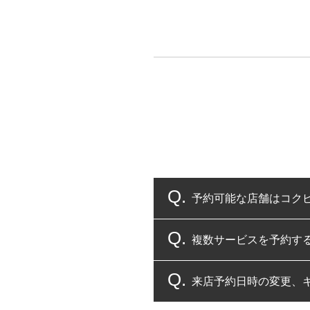
予約可能な店舗はコク
複数サービスを予約す
コクピット・タイヤ館
来店予約日時の変更、
複数サービスのご予約