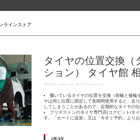
ンラインストア
タイヤの位置交換（
ション） タイヤ館 
DETAILS
商品番号
rotation-tire_SP3576_sedan_18
履いているタイヤの位置を交換（前輪と後輪
ヤは同じ位置に固定して長期間使用すると、走
してしまうことがあるので、定期的なタイヤの
ブリヂストンのタイヤ専門店(コクピット/タ
す。「カートに追加」又は「今すぐ予約」より
価格