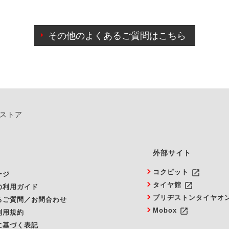
わせに限り、同時にご予約が出来ないものもございます。
日前までマイページからの予約日変更が可能です。
日前を過ぎている場合のご予約の日時変更につきましては、直
その他のよくあるご質問はこちら
由によりご予約のキャンセルをご希望の際は、直接ご予約いた
ンストア
外部サイト
launch
コクピット
ージ
launch
タイヤ館
の利用ガイド
ブリヂストンタイヤオ
るご質問／お問合わせ
launch
Mobox
利用規約
に基づく表記