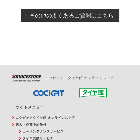
ご来店予約日の3営業日前までマイページからの予約
日変更が可能です。
その他のよくあるご質問はこちら
ご来店予約日の3営業日前を過ぎている場合のご予約
の日時変更につきましては、直接ご予約の店舗まで
お問合せください。
また、やむを得ない事由によりご予約のキャンセル
をご希望の際は、直接ご予約いただいた店舗へご連
絡ください。
コクピット・タイヤ館 オンラインストア
サイトメニュー
コクピットタイヤ館 オンラインストア
購入・作業予約受付
カーメンテナンスサービス
タイヤ交換サービス