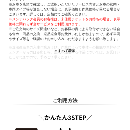
※お車を店頭で確認し、ご選択いただいたサービス内容とお車の状態・
車両タイプ等が適合しない場合は、表示価格と作業価格が異なる場合が
ございます。詳しくは、店舗にてご確認ください。
※メンテパック会員のお客様は、未使用チケットをお持ちの場合、表示
価格に関わらず当サービスをご利用頂けます。
※ご注文時のサイズ間違いなど、お客様の責により取付ができない場合
も含め、商品の交換、返品返金等お受けいたしかねますので、必ず車両
やサイズ等をご確認の上お申し込みいただきますようお願い致します。
※違法改造車の入庫作業および、作業によって車体への接触や車枠やフ
ェンダーからのはみ出し等、法規を逸脱する作業については、お受けい
たしかねますので、予めご了承ください。
※輸入車や一部希少車種等には対応できない場合もございます。
※おクルマの状態(作業の安全性を確保できない場合など含め)によって
は、ご来店当日であっても、作業をお断りさせて頂く場合もございま
す。
ADDITIONAL
INFORMATION
ご利用方法