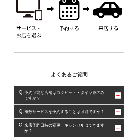
よくあるご質問
予約可能な店舗はコクピット・タイヤ館のみ
ですか？
コクピット・タイヤ館のみとなります。
複数サービスを予約することは可能ですか？
複数サービスのご予約は可能です。
来店予約日時の変更、キャンセルはできます
か？
一部の商品・サービスの組み合わせに限り、同時にご予約が
出来ないものもございます。