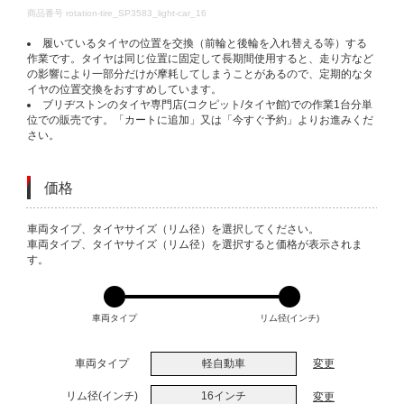
DETAILS
商品番号
rotation-tire_SP3583_light-car_16
履いているタイヤの位置を交換（前輪と後輪を入れ替える等）する
作業です。タイヤは同じ位置に固定して長期間使用すると、走り方など
の影響により一部分だけが摩耗してしまうことがあるので、定期的なタ
イヤの位置交換をおすすめしています。
ブリヂストンのタイヤ専門店(コクピット/タイヤ館)での作業1台分単
位での販売です。「カートに追加」又は「今すぐ予約」よりお進みくだ
さい。
価格
VARIATIONS
車両タイプ、タイヤサイズ（リム径）を選択してください。
車両タイプ、タイヤサイズ（リム径）を選択すると価格が表示されま
す。
車両タイプ
リム径(インチ)
車両タイプ
軽自動車
変更
リム径(インチ)
16インチ
変更