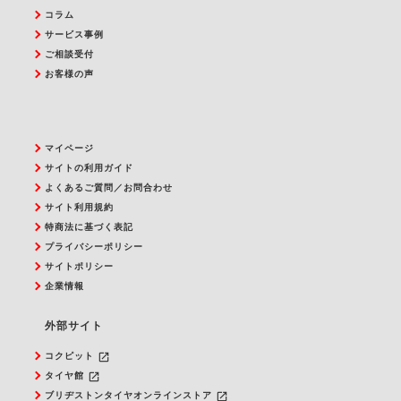
コラム
サービス事例
ご相談受付
お客様の声
マイページ
サイトの利用ガイド
よくあるご質問／お問合わせ
サイト利用規約
特商法に基づく表記
プライバシーポリシー
サイトポリシー
企業情報
外部サイト
launch
コクピット
launch
タイヤ館
launch
ブリヂストンタイヤオンラインストア