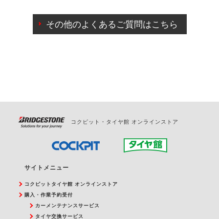
ご来店予約日の3営業日前までマイページからの予約
日変更が可能です。
その他のよくあるご質問はこちら
ご来店予約日の3営業日前を過ぎている場合のご予約
の日時変更につきましては、直接ご予約の店舗まで
お問合せください。
また、やむを得ない事由によりご予約のキャンセル
をご希望の際は、直接ご予約いただいた店舗へご連
絡ください。
コクピット・タイヤ館 オンラインストア
サイトメニュー
コクピットタイヤ館 オンラインストア
購入・作業予約受付
カーメンテナンスサービス
タイヤ交換サービス