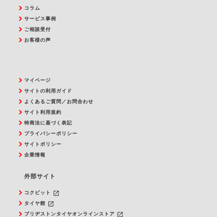
コラム
サービス事例
ご相談受付
お客様の声
マイページ
サイトの利用ガイド
よくあるご質問／お問合わせ
サイト利用規約
特商法に基づく表記
プライバシーポリシー
サイトポリシー
企業情報
外部サイト
launch
コクピット
launch
タイヤ館
launch
ブリヂストンタイヤオンラインストア