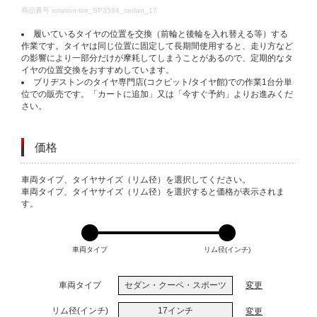
DETAILS
商品番号
rotation-tire_SP3584_sedan_17
履いているタイヤの位置を交換（前輪と後輪を入れ替える等）する
作業です。タイヤは同じ位置に固定して長期間使用すると、走り方など
の影響により一部分だけが摩耗してしまうことがあるので、定期的なタ
イヤの位置交換をおすすめしています。
ブリヂストンのタイヤ専門店(コクピット/タイヤ館)での作業1台分単
位での販売です。「カートに追加」又は「今すぐ予約」よりお進みくだ
さい。
価格
VARIATIONS
車両タイプ、タイヤサイズ（リム径）を選択してください。
車両タイプ、タイヤサイズ（リム径）を選択すると価格が表示されま
す。
車両タイプ
リム径(インチ)
車両タイプ
セダン・クーペ・スポーツ
変更
リム径(インチ)
17インチ
変更