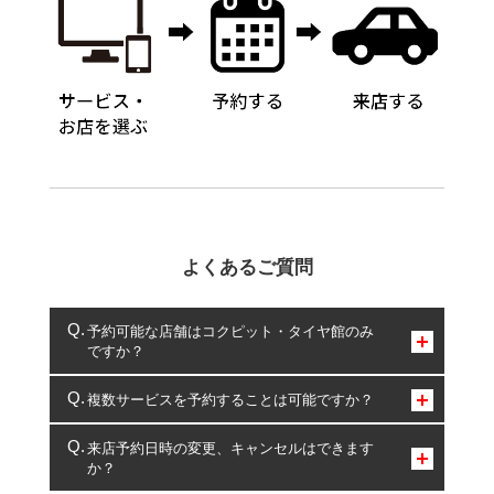
よくあるご質問
予約可能な店舗はコクピット・タイヤ館のみ
ですか？
コクピット・タイヤ館のみとなります。
複数サービスを予約することは可能ですか？
複数サービスのご予約は可能です。
来店予約日時の変更、キャンセルはできます
か？
一部の商品・サービスの組み合わせに限り、同時にご予約が
出来ないものもございます。