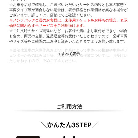
※お車を店頭で確認し、ご選択いただいたサービス内容とお車の状態・
車両タイプ等が適合しない場合は、表示価格と作業価格が異なる場合が
ございます。詳しくは、店舗にてご確認ください。
※メンテパック会員のお客様は、未使用チケットをお持ちの場合、表示
価格に関わらず当サービスをご利用頂けます。
※ご注文時のサイズ間違いなど、お客様の責により取付ができない場合
も含め、商品の交換、返品返金等お受けいたしかねますので、必ず車両
やサイズ等をご確認の上お申し込みいただきますようお願い致します。
※違法改造車の入庫作業および、作業によって車体への接触や車枠やフ
ェンダーからのはみ出し等、法規を逸脱する作業については、お受けい
たしかねますので、予めご了承ください。
※輸入車や一部希少車種等には対応できない場合もございます。
※おクルマの状態(作業の安全性を確保できない場合など含め)によって
は、ご来店当日であっても、作業をお断りさせて頂く場合もございま
す。
ADDITIONAL
INFORMATION
ご利用方法