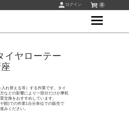
ログイン
0
タイヤローテー
新座
を入れ替える等）する作業です。タイ
り方などの影響により一部分だけが摩耗
位置交換をおすすめしています。
イヤ館)での作業1台分単位での販売で
お進みください。