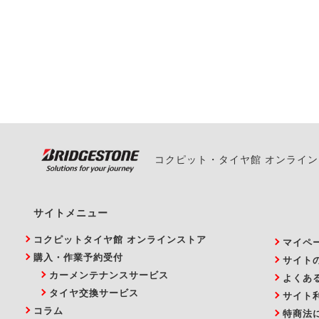
一部の商品・サービスの組み合
ご来店予約日の3営業
ご来店予約日の3営業
ください。
また、やむを得ない事
い。
コクピット・タイヤ館 オンライ
サイトメニュー
コクピットタイヤ館 オンラインストア
マイペ
購入・作業予約受付
サイト
カーメンテナンスサービス
よくあ
タイヤ交換サービス
サイト
コラム
特商法