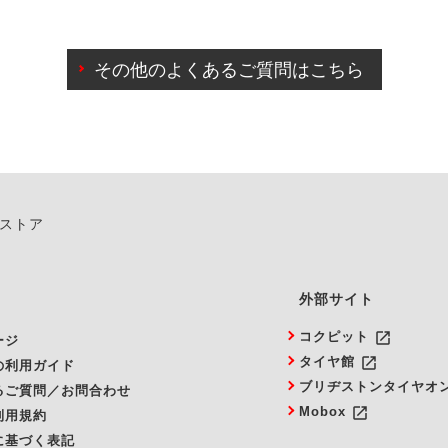
わせに限り、同時にご予約が出来ないものもございます。
日前までマイページからの予約日変更が可能です。
日前を過ぎている場合のご予約の日時変更につきましては、直
その他のよくあるご質問はこちら
由によりご予約のキャンセルをご希望の際は、直接ご予約いた
ンストア
外部サイト
launch
コクピット
ージ
launch
タイヤ館
の利用ガイド
ブリヂストンタイヤオ
るご質問／お問合わせ
launch
Mobox
利用規約
に基づく表記