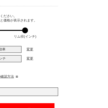
てください。
ると価格が表示されます。
リム径(インチ)
動車
変更
インチ
変更
の確認方法