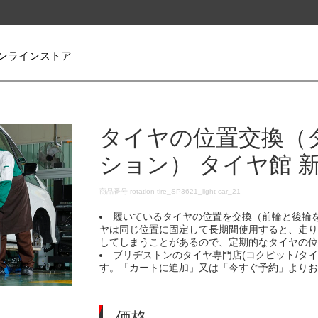
ンラインストア
タイヤの位置交換（
ション） タイヤ館 
DETAILS
商品番号
rotation-tire_SP3621_light-car_21
履いているタイヤの位置を交換（前輪と後輪
ヤは同じ位置に固定して長期間使用すると、走
してしまうことがあるので、定期的なタイヤの
ブリヂストンのタイヤ専門店(コクピット/タ
す。「カートに追加」又は「今すぐ予約」より
価格