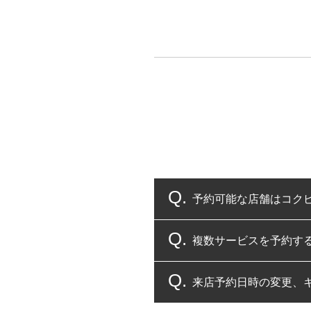
予約可能な店舗はコク
複数サービスを予約す
コクピット・タイヤ館
来店予約日時の変更、
複数サービスのご予約