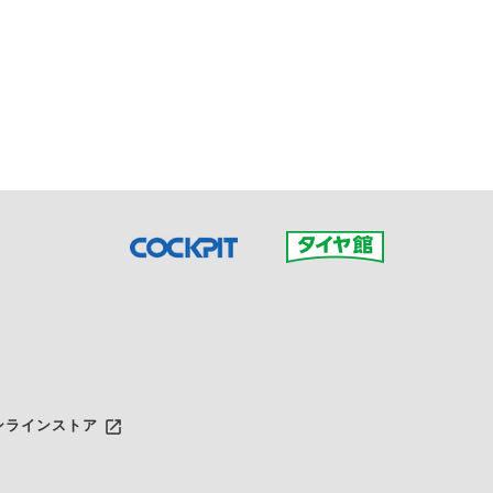
接ご予約の店舗までお問合せ
だいた店舗へご連絡くださ
launch
ンラインストア