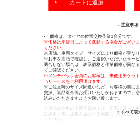
カートに追加
TO
CART
OPTIONS
- 注意事項 
価格は、タイヤの位置交換作業1台分です。
※価格は来店日によって変動する場合がござい
ください。
※店舗、車両タイプ、サイズにより価格が異な
※お車を店頭で確認し、ご選択いただいたサー
適合しない場合は、表示価格と作業価格が異な
てご確認ください。
※メンテパック会員のお客様は、未使用チケッ
当サービスをご利用頂けます。
※ご注文時のサイズ間違いなど、お客様の責に
交換、返品返金等お受けいたしかねますので、
込みいただきますようお願い致します。
※違法改造車の入庫作業および、作業によって
はみ出し等、法規を逸脱する作業については、
ください。
※輸入車や一部希少車種等には対応できない場
※おクルマの状態(作業の安全性を確保できない
であっても、作業をお断りさせて頂く場合もご