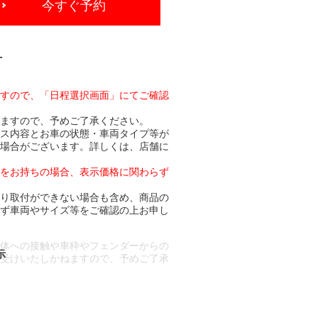
今すぐ予約
-
ますので、「日程選択画面」にてご確認
りますので、予めご了承ください。
ビス内容とお車の状態・車両タイプ等が
る場合がございます。詳しくは、店舗に
トをお持ちの場合、表示価格に関わらず
より取付ができない場合も含め、商品の
必ず車両やサイズ等をご確認の上お申し
車体への接触や車枠やフェンダーからの
お受けいたしかねますので、予めご了承
合もございます。
場合など含め)によっては、ご来店当日
ざいます。