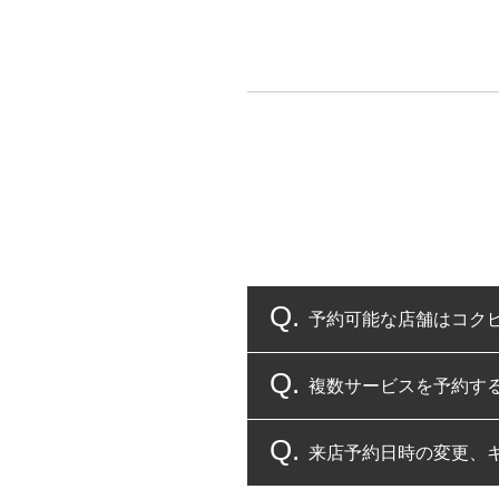
予約可能な店舗はコク
複数サービスを予約す
コクピット・タイヤ館
来店予約日時の変更、
複数サービスのご予約