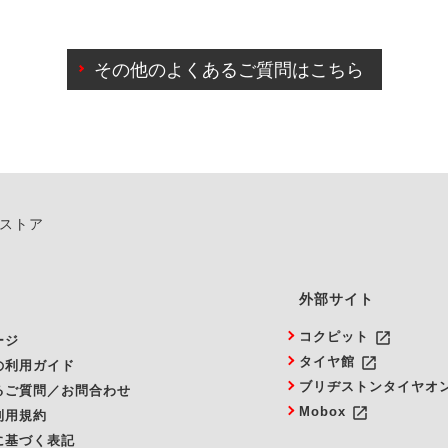
わせに限り、同時にご予約が出来ないものもございます。
日前までマイページからの予約日変更が可能です。
日前を過ぎている場合のご予約の日時変更につきましては、直
その他のよくあるご質問はこちら
由によりご予約のキャンセルをご希望の際は、直接ご予約いた
ンストア
外部サイト
launch
コクピット
ージ
launch
タイヤ館
の利用ガイド
ブリヂストンタイヤオ
るご質問／お問合わせ
launch
Mobox
利用規約
に基づく表記