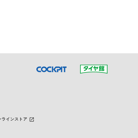
接ご予約の店舗までお問合せ
だいた店舗へご連絡くださ
launch
ンラインストア