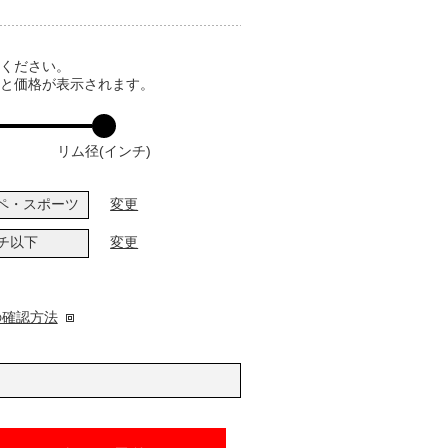
てください。
ると価格が表示されます。
リム径(インチ)
ペ・スポーツ
変更
ンチ以下
変更
の確認方法