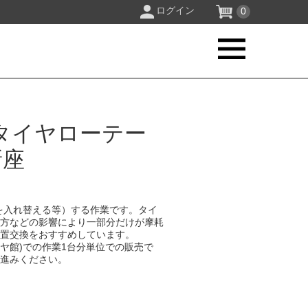
ログイン
0
タイヤローテー
新座
を入れ替える等）する作業です。タイ
り方などの影響により一部分だけが摩耗
位置交換をおすすめしています。
イヤ館)での作業1台分単位での販売で
お進みください。