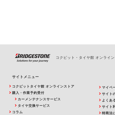
一部の商品・サービスの組み合
ご来店予約日の3営業
ご来店予約日の3営業
ください。
また、やむを得ない事
い。
コクピット・タイヤ館 オンライ
サイトメニュー
コクピットタイヤ館 オンラインストア
マイペ
購入・作業予約受付
サイト
カーメンテナンスサービス
よくあ
タイヤ交換サービス
サイト
コラム
特商法