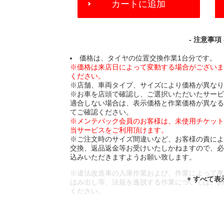
カートに追加
TO
CART
OPTIONS
- 注意事項 
価格は、タイヤの位置交換作業1台分です。
※価格は来店日によって変動する場合がござい
ください。
※店舗、車両タイプ、サイズにより価格が異な
※お車を店頭で確認し、ご選択いただいたサー
適合しない場合は、表示価格と作業価格が異な
てご確認ください。
※メンテパック会員のお客様は、未使用チケッ
当サービスをご利用頂けます。
※ご注文時のサイズ間違いなど、お客様の責に
交換、返品返金等お受けいたしかねますので、
込みいただきますようお願い致します。
※違法改造車の入庫作業および、作業によって
はみ出し等、法規を逸脱する作業については、
ください。
※輸入車や一部希少車種等には対応できない場
※おクルマの状態(作業の安全性を確保できない
であっても、作業をお断りさせて頂く場合もご