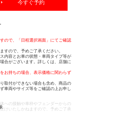
今すぐ予約
-
ますので、「日程選択画面」にてご確認
りますので、予めご了承ください。
ビス内容とお車の状態・車両タイプ等が
る場合がございます。詳しくは、店舗に
トをお持ちの場合、表示価格に関わらず
より取付ができない場合も含め、商品の
必ず車両やサイズ等をご確認の上お申し
車体への接触や車枠やフェンダーからの
お受けいたしかねますので、予めご了承
合もございます。
場合など含め)によっては、ご来店当日
ざいます。