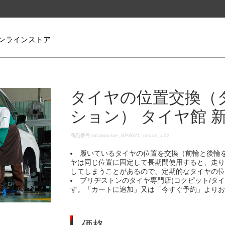
ンラインストア
タイヤの位置交換（
ション） タイヤ館 
DETAILS
商品番号
rotation-tire_SP3621_sedan_u13
履いているタイヤの位置を交換（前輪と後輪
ヤは同じ位置に固定して長期間使用すると、走
してしまうことがあるので、定期的なタイヤの
ブリヂストンのタイヤ専門店(コクピット/タ
す。「カートに追加」又は「今すぐ予約」より
価格