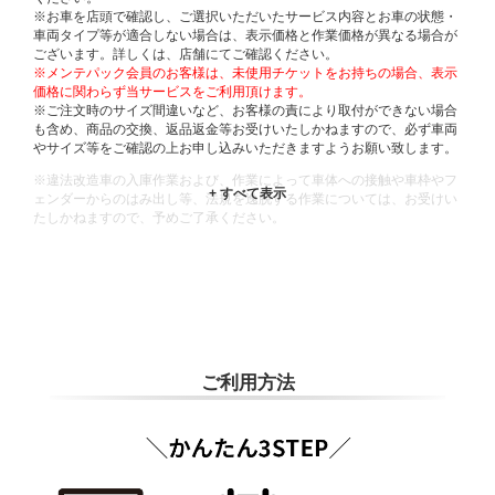
※お車を店頭で確認し、ご選択いただいたサービス内容とお車の状態・
車両タイプ等が適合しない場合は、表示価格と作業価格が異なる場合が
ございます。詳しくは、店舗にてご確認ください。
※メンテパック会員のお客様は、未使用チケットをお持ちの場合、表示
価格に関わらず当サービスをご利用頂けます。
※ご注文時のサイズ間違いなど、お客様の責により取付ができない場合
も含め、商品の交換、返品返金等お受けいたしかねますので、必ず車両
やサイズ等をご確認の上お申し込みいただきますようお願い致します。
※違法改造車の入庫作業および、作業によって車体への接触や車枠やフ
ェンダーからのはみ出し等、法規を逸脱する作業については、お受けい
たしかねますので、予めご了承ください。
※輸入車や一部希少車種等には対応できない場合もございます。
※おクルマの状態(作業の安全性を確保できない場合など含め)によって
は、ご来店当日であっても、作業をお断りさせて頂く場合もございま
す。
ADDITIONAL
INFORMATION
ご利用方法