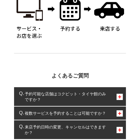
よくあるご質問
予約可能な店舗はコクピット・タイヤ館のみ
ですか？
コクピット・タイヤ館のみとなります。
複数サービスを予約することは可能ですか？
複数サービスのご予約は可能です。
来店予約日時の変更、キャンセルはできます
か？
一部の商品・サービスの組み合わせに限り、同時にご予約が
出来ないものもございます。