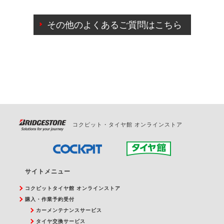
ご来店予約日の3営業日前までマイページからの予約
日変更が可能です。
その他のよくあるご質問はこちら
ご来店予約日の3営業日前を過ぎている場合のご予約
の日時変更につきましては、直接ご予約の店舗まで
お問合せください。
また、やむを得ない事由によりご予約のキャンセル
をご希望の際は、直接ご予約いただいた店舗へご連
絡ください。
コクピット・タイヤ館 オンラインストア
サイトメニュー
コクピットタイヤ館 オンラインストア
購入・作業予約受付
カーメンテナンスサービス
タイヤ交換サービス