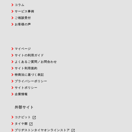
コラム
サービス事例
ご相談受付
お客様の声
マイページ
サイトの利用ガイド
よくあるご質問／お問合わせ
サイト利用規約
特商法に基づく表記
プライバシーポリシー
サイトポリシー
企業情報
外部サイト
launch
コクピット
launch
タイヤ館
launch
ブリヂストンタイヤオンラインストア