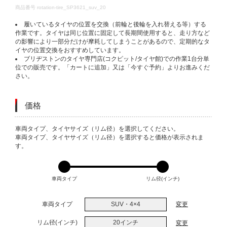
DETAILS
商品番号
rotation-tire_SP3621_suv_20
履いているタイヤの位置を交換（前輪と後輪を入れ替える等）する
作業です。タイヤは同じ位置に固定して長期間使用すると、走り方など
の影響により一部分だけが摩耗してしまうことがあるので、定期的なタ
イヤの位置交換をおすすめしています。
ブリヂストンのタイヤ専門店(コクピット/タイヤ館)での作業1台分単
位での販売です。「カートに追加」又は「今すぐ予約」よりお進みくだ
さい。
価格
VARIATIONS
車両タイプ、タイヤサイズ（リム径）を選択してください。
車両タイプ、タイヤサイズ（リム径）を選択すると価格が表示されま
す。
車両タイプ
リム径(インチ)
車両タイプ
SUV・4×4
変更
リム径(インチ)
20インチ
変更