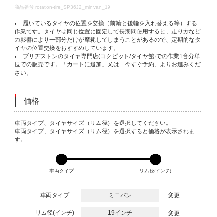
DETAILS
商品番号
rotation-tire_SP3622_minivan_19
履いているタイヤの位置を交換（前輪と後輪を入れ替える等）する
作業です。タイヤは同じ位置に固定して長期間使用すると、走り方など
の影響により一部分だけが摩耗してしまうことがあるので、定期的なタ
イヤの位置交換をおすすめしています。
ブリヂストンのタイヤ専門店(コクピット/タイヤ館)での作業1台分単
位での販売です。「カートに追加」又は「今すぐ予約」よりお進みくだ
さい。
価格
VARIATIONS
車両タイプ、タイヤサイズ（リム径）を選択してください。
車両タイプ、タイヤサイズ（リム径）を選択すると価格が表示されま
す。
車両タイプ
リム径(インチ)
車両タイプ
ミニバン
変更
リム径(インチ)
19インチ
変更