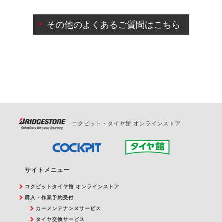
ご来店予約日の3営業日前までマイページからの予約
日変更が可能です。
その他のよくあるご質問はこちら
ご来店予約日の3営業日前を過ぎている場合のご予約
の日時変更につきましては、直接ご予約の店舗まで
お問合せください。
また、やむを得ない事由によりご予約のキャンセル
をご希望の際は、直接ご予約いただいた店舗へご連
絡ください。
コクピット・タイヤ館 オンラインストア
サイトメニュー
コクピットタイヤ館 オンラインストア
購入・作業予約受付
カーメンテナンスサービス
タイヤ交換サービス