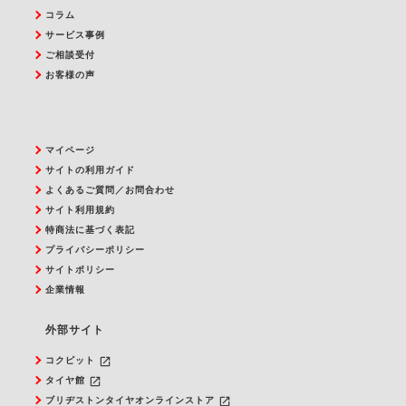
コラム
サービス事例
ご相談受付
お客様の声
マイページ
サイトの利用ガイド
よくあるご質問／お問合わせ
サイト利用規約
特商法に基づく表記
プライバシーポリシー
サイトポリシー
企業情報
外部サイト
launch
コクピット
launch
タイヤ館
launch
ブリヂストンタイヤオンラインストア