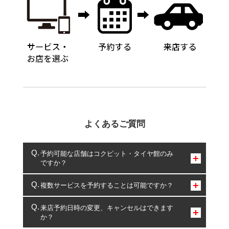
よくあるご質問
予約可能な店舗はコクピット・タイヤ館のみ
ですか？
コクピット・タイヤ館のみとなります。
複数サービスを予約することは可能ですか？
複数サービスのご予約は可能です。
来店予約日時の変更、キャンセルはできます
か？
一部の商品・サービスの組み合わせに限り、同時にご予約が
出来ないものもございます。