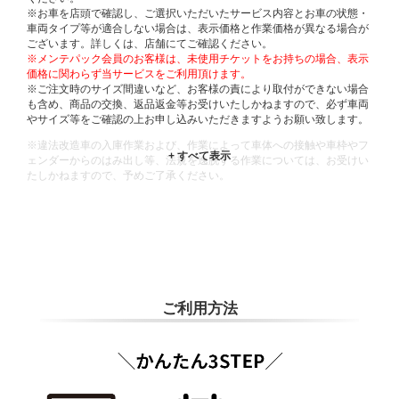
※お車を店頭で確認し、ご選択いただいたサービス内容とお車の状態・
車両タイプ等が適合しない場合は、表示価格と作業価格が異なる場合が
ございます。詳しくは、店舗にてご確認ください。
※メンテパック会員のお客様は、未使用チケットをお持ちの場合、表示
価格に関わらず当サービスをご利用頂けます。
※ご注文時のサイズ間違いなど、お客様の責により取付ができない場合
も含め、商品の交換、返品返金等お受けいたしかねますので、必ず車両
やサイズ等をご確認の上お申し込みいただきますようお願い致します。
※違法改造車の入庫作業および、作業によって車体への接触や車枠やフ
ェンダーからのはみ出し等、法規を逸脱する作業については、お受けい
たしかねますので、予めご了承ください。
※輸入車や一部希少車種等には対応できない場合もございます。
※おクルマの状態(作業の安全性を確保できない場合など含め)によって
は、ご来店当日であっても、作業をお断りさせて頂く場合もございま
す。
ADDITIONAL
INFORMATION
ご利用方法