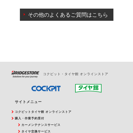
ご来店予約日の3営業日前までマイページからの予約
日変更が可能です。
その他のよくあるご質問はこちら
ご来店予約日の3営業日前を過ぎている場合のご予約
の日時変更につきましては、直接ご予約の店舗まで
お問合せください。
また、やむを得ない事由によりご予約のキャンセル
をご希望の際は、直接ご予約いただいた店舗へご連
絡ください。
コクピット・タイヤ館 オンラインストア
サイトメニュー
コクピットタイヤ館 オンラインストア
購入・作業予約受付
カーメンテナンスサービス
タイヤ交換サービス