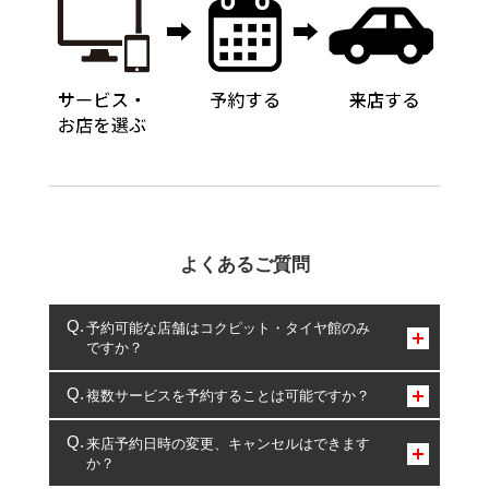
よくあるご質問
予約可能な店舗はコクピット・タイヤ館のみ
ですか？
コクピット・タイヤ館のみとなります。
複数サービスを予約することは可能ですか？
複数サービスのご予約は可能です。
来店予約日時の変更、キャンセルはできます
か？
一部の商品・サービスの組み合わせに限り、同時にご予約が
出来ないものもございます。