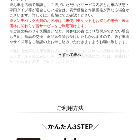
※お車を店頭で確認し、ご選択いただいたサービス内容とお車の状態・
車両タイプ等が適合しない場合は、表示価格と作業価格が異なる場合が
ございます。詳しくは、店舗にてご確認ください。
※メンテパック会員のお客様は、未使用チケットをお持ちの場合、表示
価格に関わらず当サービスをご利用頂けます。
※ご注文時のサイズ間違いなど、お客様の責により取付ができない場合
も含め、商品の交換、返品返金等お受けいたしかねますので、必ず車両
やサイズ等をご確認の上お申し込みいただきますようお願い致します。
※違法改造車の入庫作業および、作業によって車体への接触や車枠やフ
ェンダーからのはみ出し等、法規を逸脱する作業については、お受けい
たしかねますので、予めご了承ください。
※輸入車や一部希少車種等には対応できない場合もございます。
※おクルマの状態(作業の安全性を確保できない場合など含め)によって
は、ご来店当日であっても、作業をお断りさせて頂く場合もございま
す。
ADDITIONAL
INFORMATION
ご利用方法