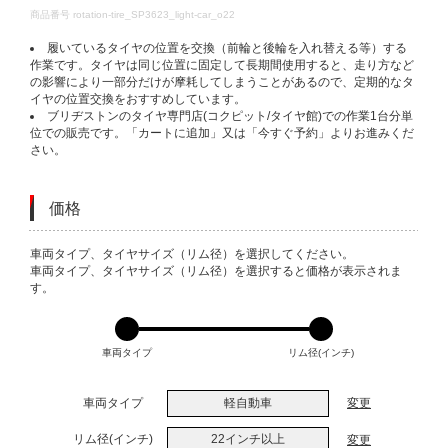
DETAILS
商品番号
rotation-tire_SP3623_light-car_o22
履いているタイヤの位置を交換（前輪と後輪を入れ替える等）する
作業です。タイヤは同じ位置に固定して長期間使用すると、走り方など
の影響により一部分だけが摩耗してしまうことがあるので、定期的なタ
イヤの位置交換をおすすめしています。
ブリヂストンのタイヤ専門店(コクピット/タイヤ館)での作業1台分単
位での販売です。「カートに追加」又は「今すぐ予約」よりお進みくだ
さい。
価格
VARIATIONS
車両タイプ、タイヤサイズ（リム径）を選択してください。
車両タイプ、タイヤサイズ（リム径）を選択すると価格が表示されま
す。
車両タイプ
リム径(インチ)
車両タイプ
軽自動車
変更
リム径(インチ)
22インチ以上
変更