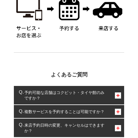
よくあるご質問
予約可能な店舗はコクピット・タイヤ館のみ
ですか？
コクピット・タイヤ館のみとなります。
複数サービスを予約することは可能ですか？
複数サービスのご予約は可能です。
来店予約日時の変更、キャンセルはできます
か？
一部の商品・サービスの組み合わせに限り、同時にご予約が
出来ないものもございます。