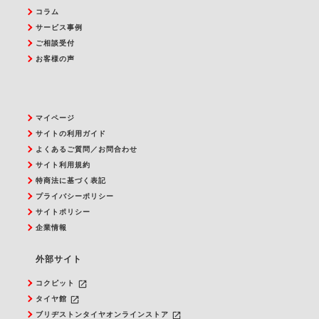
コラム
サービス事例
ご相談受付
お客様の声
マイページ
サイトの利用ガイド
よくあるご質問／お問合わせ
サイト利用規約
特商法に基づく表記
プライバシーポリシー
サイトポリシー
企業情報
外部サイト
launch
コクピット
launch
タイヤ館
launch
ブリヂストンタイヤオンラインストア