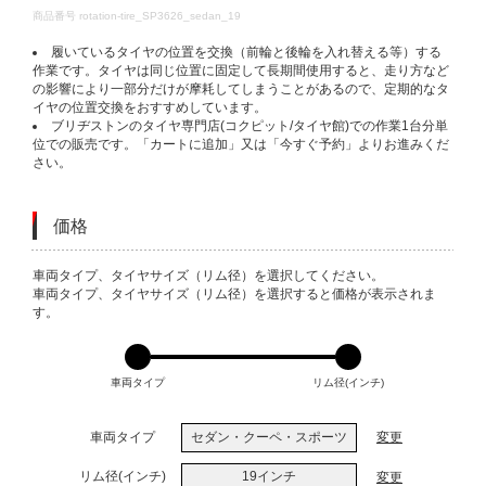
DETAILS
商品番号
rotation-tire_SP3626_sedan_19
履いているタイヤの位置を交換（前輪と後輪を入れ替える等）する
作業です。タイヤは同じ位置に固定して長期間使用すると、走り方など
の影響により一部分だけが摩耗してしまうことがあるので、定期的なタ
イヤの位置交換をおすすめしています。
ブリヂストンのタイヤ専門店(コクピット/タイヤ館)での作業1台分単
位での販売です。「カートに追加」又は「今すぐ予約」よりお進みくだ
さい。
価格
VARIATIONS
車両タイプ、タイヤサイズ（リム径）を選択してください。
車両タイプ、タイヤサイズ（リム径）を選択すると価格が表示されま
す。
車両タイプ
リム径(インチ)
車両タイプ
セダン・クーペ・スポーツ
変更
リム径(インチ)
19インチ
変更