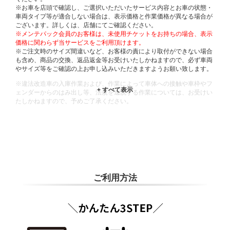
※お車を店頭で確認し、ご選択いただいたサービス内容とお車の状態・
車両タイプ等が適合しない場合は、表示価格と作業価格が異なる場合が
ございます。詳しくは、店舗にてご確認ください。
※メンテパック会員のお客様は、未使用チケットをお持ちの場合、表示
価格に関わらず当サービスをご利用頂けます。
※ご注文時のサイズ間違いなど、お客様の責により取付ができない場合
も含め、商品の交換、返品返金等お受けいたしかねますので、必ず車両
やサイズ等をご確認の上お申し込みいただきますようお願い致します。
※違法改造車の入庫作業および、作業によって車体への接触や車枠やフ
ェンダーからのはみ出し等、法規を逸脱する作業については、お受けい
たしかねますので、予めご了承ください。
※輸入車や一部希少車種等には対応できない場合もございます。
※おクルマの状態(作業の安全性を確保できない場合など含め)によって
は、ご来店当日であっても、作業をお断りさせて頂く場合もございま
す。
ADDITIONAL
INFORMATION
ご利用方法