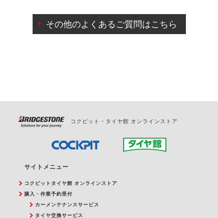
ご来店予約日の3営業日前までマイページからの予約
日変更が可能です。
その他のよくあるご質問はこちら
ご来店予約日の3営業日前を過ぎている場合のご予約
の日時変更につきましては、直接ご予約の店舗まで
お問合せください。
また、やむを得ない事由によりご予約のキャンセル
をご希望の際は、直接ご予約いただいた店舗へご連
絡ください。
コクピット・タイヤ館 オンラインストア
サイトメニュー
コクピットタイヤ館 オンラインストア
購入・作業予約受付
カーメンテナンスサービス
タイヤ交換サービス