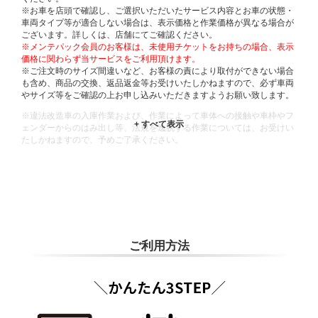
※お車を店頭で確認し、ご選択いただいたサービス内容とお車の状態・
車両タイプ等が適合しない場合は、表示価格と作業価格が異なる場合が
ございます。詳しくは、店舗にてご確認ください。
※メンテパック会員のお客様は、未使用チケットをお持ちの場合、表示
価格に関わらず当サービスをご利用頂けます。
※ご注文時のサイズ間違いなど、お客様の責により取付ができない場合
も含め、商品の交換、返品返金等お受けいたしかねますので、必ず車両
やサイズ等をご確認の上お申し込みいただきますようお願い致します。
※違法改造車の入庫作業および、作業によって車体への接触や車枠やフ
ェンダーからのはみ出し等、法規を逸脱する作業については、お受けい
たしかねますので、予めご了承ください。
※輸入車や一部希少車種等には対応できない場合もございます。
※おクルマの状態(作業の安全性を確保できない場合など含め)によって
は、ご来店当日であっても、作業をお断りさせて頂く場合もございま
す。
ADDITIONAL
INFORMATION
ご利用方法