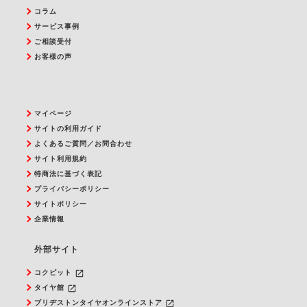
コラム
サービス事例
ご相談受付
お客様の声
マイページ
サイトの利用ガイド
よくあるご質問／お問合わせ
サイト利用規約
特商法に基づく表記
プライバシーポリシー
サイトポリシー
企業情報
外部サイト
launch
コクピット
launch
タイヤ館
launch
ブリヂストンタイヤオンラインストア