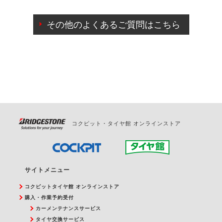
ご来店予約日の3営業日前までマイページからの予約
日変更が可能です。
その他のよくあるご質問はこちら
ご来店予約日の3営業日前を過ぎている場合のご予約
の日時変更につきましては、直接ご予約の店舗まで
お問合せください。
また、やむを得ない事由によりご予約のキャンセル
をご希望の際は、直接ご予約いただいた店舗へご連
絡ください。
コクピット・タイヤ館 オンラインストア
サイトメニュー
コクピットタイヤ館 オンラインストア
購入・作業予約受付
カーメンテナンスサービス
タイヤ交換サービス