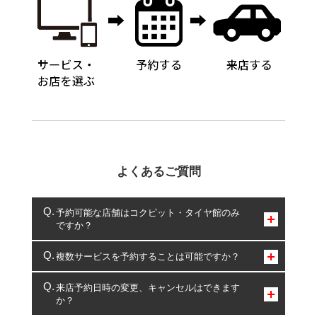
よくあるご質問
予約可能な店舗はコクピット・タイヤ館のみ
ですか？
コクピット・タイヤ館のみとなります。
複数サービスを予約することは可能ですか？
複数サービスのご予約は可能です。
来店予約日時の変更、キャンセルはできます
か？
一部の商品・サービスの組み合わせに限り、同時にご予約が
出来ないものもございます。