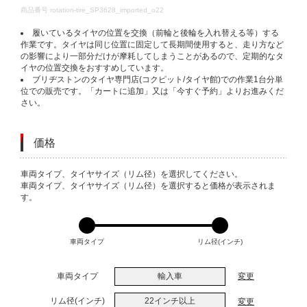
DETAILS
商品番号
rotation-tire_SP3628_imported_o22
履いているタイヤの位置を交換（前輪と後輪を入れ替える等）する
作業です。タイヤは同じ位置に固定して長期間使用すると、走り方など
の影響により一部分だけが摩耗してしまうことがあるので、定期的なタ
イヤの位置交換をおすすめしています。
ブリヂストンのタイヤ専門店(コクピット/タイヤ館)での作業1台分単
位での販売です。「カートに追加」又は「今すぐ予約」よりお進みくだ
さい。
価格
VARIATIONS
車両タイプ、タイヤサイズ（リム径）を選択してください。
車両タイプ、タイヤサイズ（リム径）を選択すると価格が表示されま
す。
車両タイプ
リム径(インチ)
車両タイプ
輸入車
変更
リム径(インチ)
22インチ以上
変更