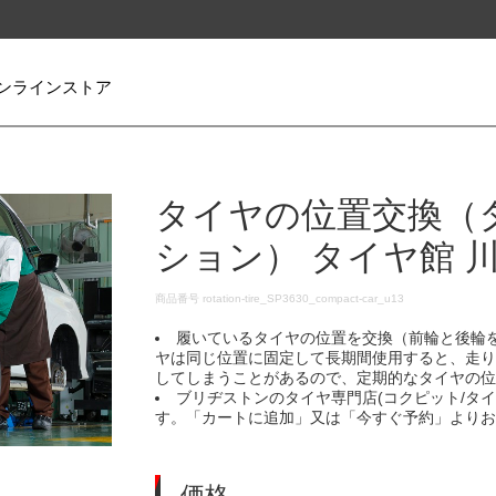
ンラインストア
タイヤの位置交換（
ション） タイヤ館 
DETAILS
商品番号
rotation-tire_SP3630_compact-car_u13
履いているタイヤの位置を交換（前輪と後輪
ヤは同じ位置に固定して長期間使用すると、走
してしまうことがあるので、定期的なタイヤの
ブリヂストンのタイヤ専門店(コクピット/タ
す。「カートに追加」又は「今すぐ予約」より
価格