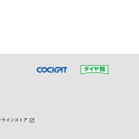
接ご予約の店舗までお問合せ
だいた店舗へご連絡くださ
launch
ンラインストア