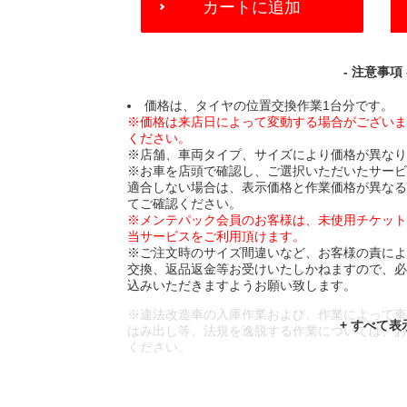
カートに追加
TO
CART
OPTIONS
- 注意事項 
価格は、タイヤの位置交換作業1台分です。
※価格は来店日によって変動する場合がござい
ください。
※店舗、車両タイプ、サイズにより価格が異な
※お車を店頭で確認し、ご選択いただいたサー
適合しない場合は、表示価格と作業価格が異な
てご確認ください。
※メンテパック会員のお客様は、未使用チケッ
当サービスをご利用頂けます。
※ご注文時のサイズ間違いなど、お客様の責に
交換、返品返金等お受けいたしかねますので、
込みいただきますようお願い致します。
※違法改造車の入庫作業および、作業によって
はみ出し等、法規を逸脱する作業については、
ください。
※輸入車や一部希少車種等には対応できない場
※おクルマの状態(作業の安全性を確保できない
であっても、作業をお断りさせて頂く場合もご