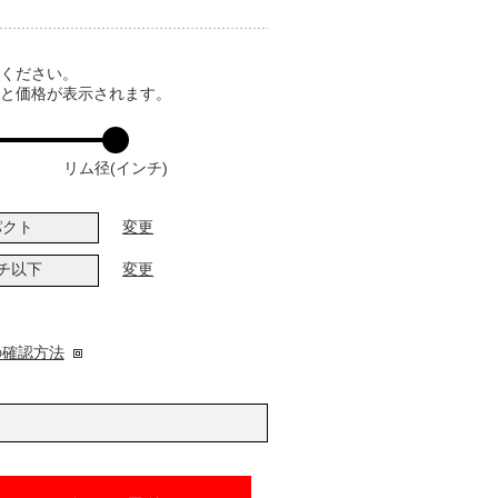
てください。
ると価格が表示されます。
リム径(インチ)
パクト
変更
ンチ以下
変更
の確認方法