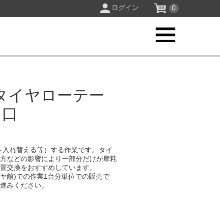
ログイン
0
タイヤローテー
川口
を入れ替える等）する作業です。タイ
り方などの影響により一部分だけが摩耗
位置交換をおすすめしています。
イヤ館)での作業1台分単位での販売で
お進みください。