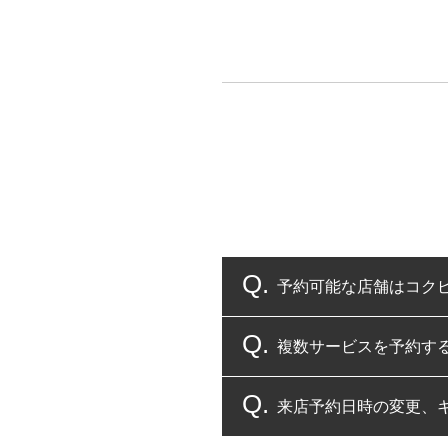
予約可能な店舗はコク
複数サービスを予約す
コクピット・タイヤ館
来店予約日時の変更、
複数サービスのご予約