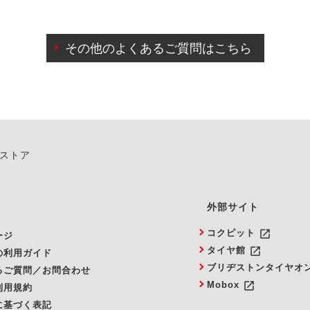
わせに限り、同時にご予約が出来ないものもございます。
日前までマイページからの予約日変更が可能です。
日前を過ぎている場合のご予約の日時変更につきましては、直
その他のよくあるご質問はこちら
由によりご予約のキャンセルをご希望の際は、直接ご予約いた
ンストア
外部サイト
launch
コクピット
ージ
launch
タイヤ館
の利用ガイド
ブリヂストンタイヤオ
るご質問／お問合わせ
launch
Mobox
利用規約
に基づく表記