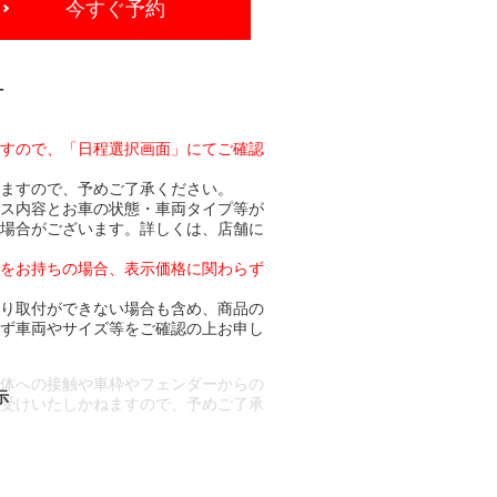
今すぐ予約
-
ますので、「日程選択画面」にてご確認
りますので、予めご了承ください。
ビス内容とお車の状態・車両タイプ等が
る場合がございます。詳しくは、店舗に
トをお持ちの場合、表示価格に関わらず
より取付ができない場合も含め、商品の
必ず車両やサイズ等をご確認の上お申し
車体への接触や車枠やフェンダーからの
お受けいたしかねますので、予めご了承
合もございます。
場合など含め)によっては、ご来店当日
ざいます。