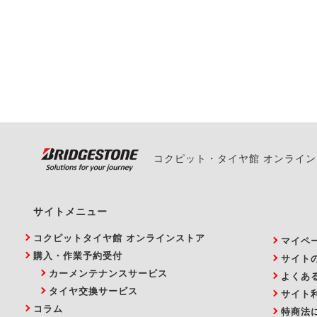
一部の商品・サービスの組み合
ご来店予約日の3営業
ご来店予約日の3営業
ください。
また、やむを得ない事
い。
コクピット・タイヤ館 オンライ
サイトメニュー
コクピットタイヤ館 オンラインストア
マイペ
購入・作業予約受付
サイト
カーメンテナンスサービス
よくあ
タイヤ交換サービス
サイト
コラム
特商法