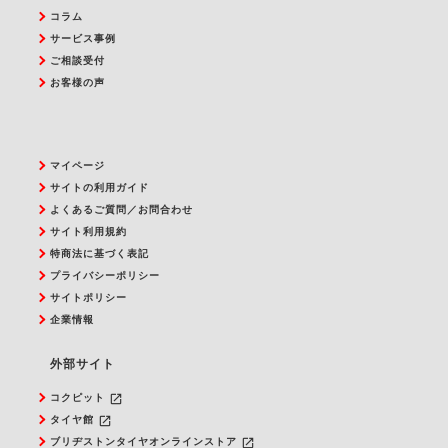
コラム
サービス事例
ご相談受付
お客様の声
マイページ
サイトの利用ガイド
よくあるご質問／お問合わせ
サイト利用規約
特商法に基づく表記
プライバシーポリシー
サイトポリシー
企業情報
外部サイト
launch
コクピット
launch
タイヤ館
launch
ブリヂストンタイヤオンラインストア