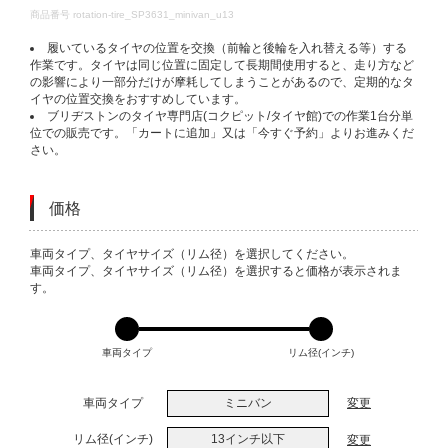
DETAILS
商品番号
rotation-tire_SP3631_minivan_u13
履いているタイヤの位置を交換（前輪と後輪を入れ替える等）する
作業です。タイヤは同じ位置に固定して長期間使用すると、走り方など
の影響により一部分だけが摩耗してしまうことがあるので、定期的なタ
イヤの位置交換をおすすめしています。
ブリヂストンのタイヤ専門店(コクピット/タイヤ館)での作業1台分単
位での販売です。「カートに追加」又は「今すぐ予約」よりお進みくだ
さい。
価格
VARIATIONS
車両タイプ、タイヤサイズ（リム径）を選択してください。
車両タイプ、タイヤサイズ（リム径）を選択すると価格が表示されま
す。
車両タイプ
リム径(インチ)
車両タイプ
ミニバン
変更
リム径(インチ)
13インチ以下
変更