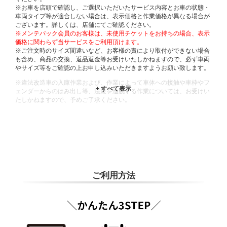
※お車を店頭で確認し、ご選択いただいたサービス内容とお車の状態・
車両タイプ等が適合しない場合は、表示価格と作業価格が異なる場合が
ございます。詳しくは、店舗にてご確認ください。
※メンテパック会員のお客様は、未使用チケットをお持ちの場合、表示
価格に関わらず当サービスをご利用頂けます。
※ご注文時のサイズ間違いなど、お客様の責により取付ができない場合
も含め、商品の交換、返品返金等お受けいたしかねますので、必ず車両
やサイズ等をご確認の上お申し込みいただきますようお願い致します。
※違法改造車の入庫作業および、作業によって車体への接触や車枠やフ
ェンダーからのはみ出し等、法規を逸脱する作業については、お受けい
たしかねますので、予めご了承ください。
※輸入車や一部希少車種等には対応できない場合もございます。
※おクルマの状態(作業の安全性を確保できない場合など含め)によって
は、ご来店当日であっても、作業をお断りさせて頂く場合もございま
す。
ADDITIONAL
INFORMATION
ご利用方法