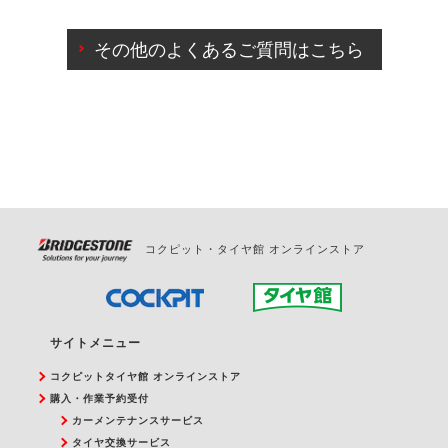
ご来店予約日の3営業日前までマイページからの予約
日変更が可能です。
その他のよくあるご質問はこちら
ご来店予約日の3営業日前を過ぎている場合のご予約
の日時変更につきましては、直接ご予約の店舗まで
お問合せください。
また、やむを得ない事由によりご予約のキャンセル
をご希望の際は、直接ご予約いただいた店舗へご連
絡ください。
コクピット・タイヤ館 オンラインストア
サイトメニュー
コクピットタイヤ館 オンラインストア
購入・作業予約受付
カーメンテナンスサービス
タイヤ交換サービス