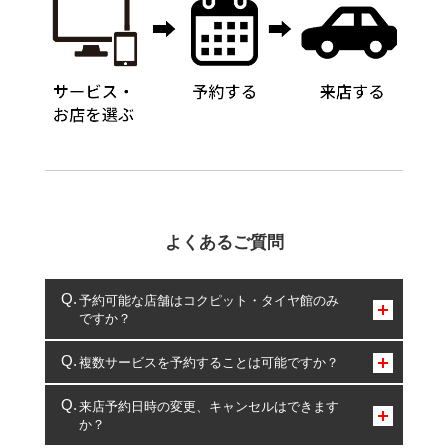
よくあるご質問
予約可能な店舗はコクピット・タイヤ館のみ
ですか？
コクピット・タイヤ館のみとなります。
複数サービスを予約することは可能ですか？
複数サービスのご予約は可能です。
来店予約日時の変更、キャンセルはできます
か？
一部の商品・サービスの組み合わせに限り、同時にご予約が
出来ないものもございます。