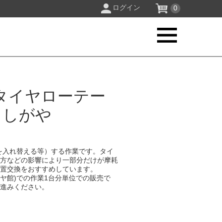
ログイン
0
タイヤローテー
こしがや
を入れ替える等）する作業です。タイ
り方などの影響により一部分だけが摩耗
位置交換をおすすめしています。
イヤ館)での作業1台分単位での販売で
お進みください。