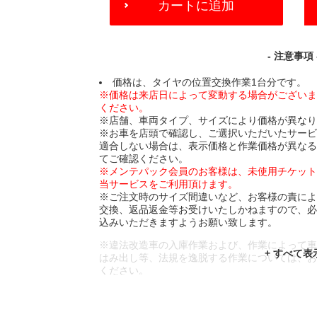
カートに追加
TO
CART
OPTIONS
- 注意事項 
価格は、タイヤの位置交換作業1台分です。
※価格は来店日によって変動する場合がござい
ください。
※店舗、車両タイプ、サイズにより価格が異な
※お車を店頭で確認し、ご選択いただいたサー
適合しない場合は、表示価格と作業価格が異な
てご確認ください。
※メンテパック会員のお客様は、未使用チケッ
当サービスをご利用頂けます。
※ご注文時のサイズ間違いなど、お客様の責に
交換、返品返金等お受けいたしかねますので、
込みいただきますようお願い致します。
※違法改造車の入庫作業および、作業によって
はみ出し等、法規を逸脱する作業については、
ください。
※輸入車や一部希少車種等には対応できない場
※おクルマの状態(作業の安全性を確保できない
であっても、作業をお断りさせて頂く場合もご