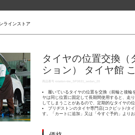
ンラインストア
タイヤの位置交換（
ション） タイヤ館 
DETAILS
商品番号
rotation-tire_SP3631_sedan_20
履いているタイヤの位置を交換（前輪と後輪
ヤは同じ位置に固定して長期間使用すると、走
してしまうことがあるので、定期的なタイヤの
ブリヂストンのタイヤ専門店(コクピット/タ
す。「カートに追加」又は「今すぐ予約」より
価格