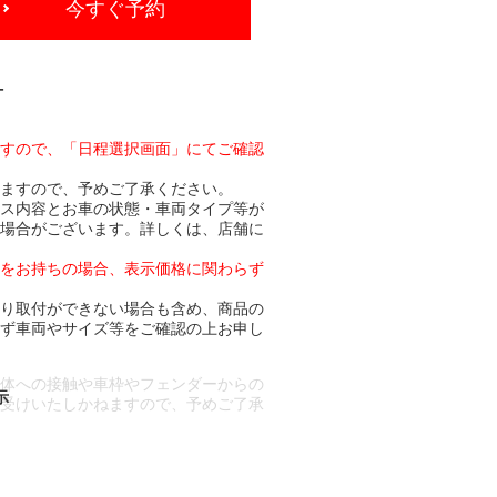
今すぐ予約
-
ますので、「日程選択画面」にてご確認
りますので、予めご了承ください。
ビス内容とお車の状態・車両タイプ等が
る場合がございます。詳しくは、店舗に
トをお持ちの場合、表示価格に関わらず
より取付ができない場合も含め、商品の
必ず車両やサイズ等をご確認の上お申し
車体への接触や車枠やフェンダーからの
お受けいたしかねますので、予めご了承
合もございます。
場合など含め)によっては、ご来店当日
ざいます。