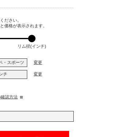
てください。
ると価格が表示されます。
リム径(インチ)
ペ・スポーツ
変更
インチ
変更
の確認方法