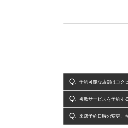
予約可能な店舗はコク
複数サービスを予約す
コクピット・タイヤ館
来店予約日時の変更、
複数サービスのご予約