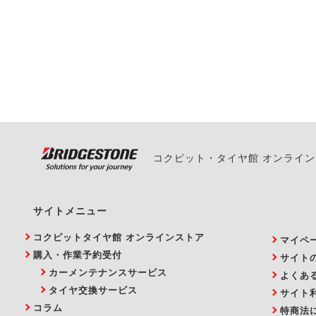
一部の商品・サービスの組み合
ご来店予約日の3営業
ご来店予約日の3営業
ください。
また、やむを得ない事
い。
コクピット・タイヤ館 オンライ
サイトメニュー
コクピットタイヤ館 オンラインストア
マイペ
購入・作業予約受付
サイト
カーメンテナンスサービス
よくあ
タイヤ交換サービス
サイト
コラム
特商法