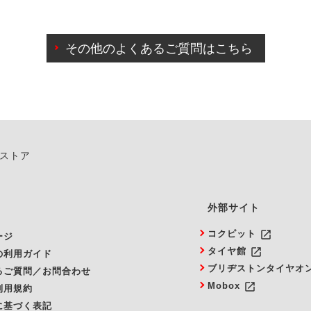
わせに限り、同時にご予約が出来ないものもございます。
日前までマイページからの予約日変更が可能です。
日前を過ぎている場合のご予約の日時変更につきましては、直
その他のよくあるご質問はこちら
由によりご予約のキャンセルをご希望の際は、直接ご予約いた
ンストア
外部サイト
launch
コクピット
ージ
launch
タイヤ館
の利用ガイド
ブリヂストンタイヤオ
るご質問／お問合わせ
launch
Mobox
利用規約
に基づく表記