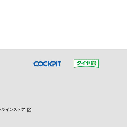
接ご予約の店舗までお問合せ
だいた店舗へご連絡くださ
launch
ンラインストア