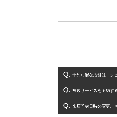
予約可能な店舗はコク
複数サービスを予約す
コクピット・タイヤ館
来店予約日時の変更、
複数サービスのご予約