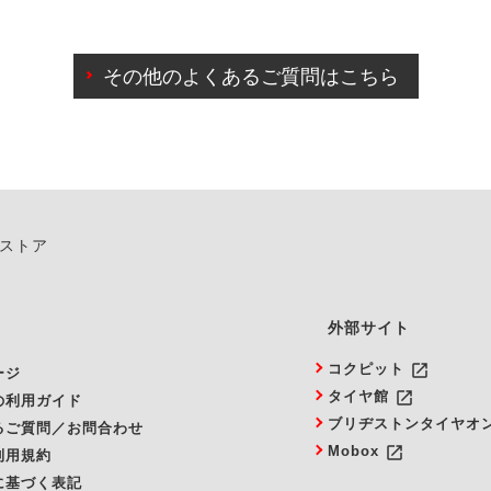
わせに限り、同時にご予約が出来ないものもございます。
日前までマイページからの予約日変更が可能です。
日前を過ぎている場合のご予約の日時変更につきましては、直
その他のよくあるご質問はこちら
由によりご予約のキャンセルをご希望の際は、直接ご予約いた
ンストア
外部サイト
launch
コクピット
ージ
launch
タイヤ館
の利用ガイド
ブリヂストンタイヤオ
るご質問／お問合わせ
launch
Mobox
利用規約
に基づく表記