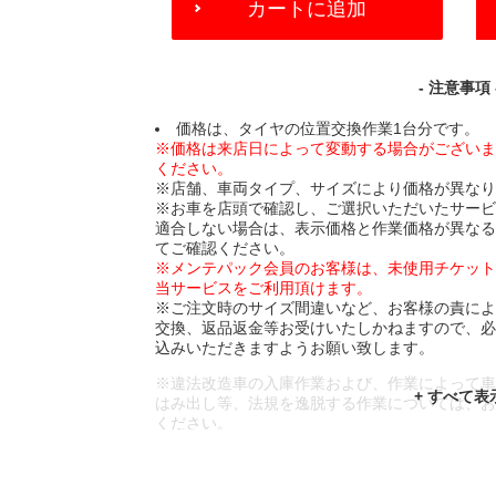
カートに追加
TO
CART
OPTIONS
- 注意事項 
価格は、タイヤの位置交換作業1台分です。
※価格は来店日によって変動する場合がござい
ください。
※店舗、車両タイプ、サイズにより価格が異な
※お車を店頭で確認し、ご選択いただいたサー
適合しない場合は、表示価格と作業価格が異な
てご確認ください。
※メンテパック会員のお客様は、未使用チケッ
当サービスをご利用頂けます。
※ご注文時のサイズ間違いなど、お客様の責に
交換、返品返金等お受けいたしかねますので、
込みいただきますようお願い致します。
※違法改造車の入庫作業および、作業によって
はみ出し等、法規を逸脱する作業については、
ください。
※輸入車や一部希少車種等には対応できない場
※おクルマの状態(作業の安全性を確保できない
であっても、作業をお断りさせて頂く場合もご