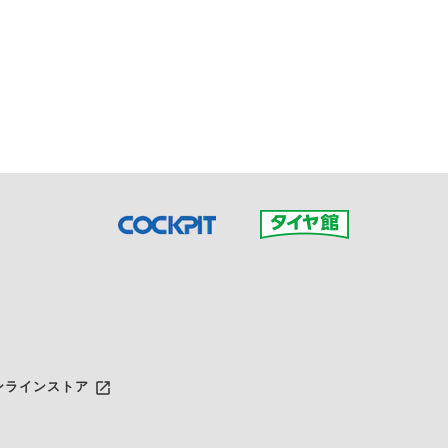
接ご予約の店舗までお問合せ
だいた店舗へご連絡くださ
launch
ンラインストア