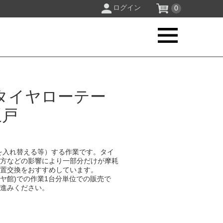
ログイン
0
タイヤローテー
坂戸
を入れ替える等）する作業です。タイ
り方などの影響により一部分だけが摩耗
位置交換をおすすめしています。
イヤ館)での作業1台分単位での販売で
お進みください。