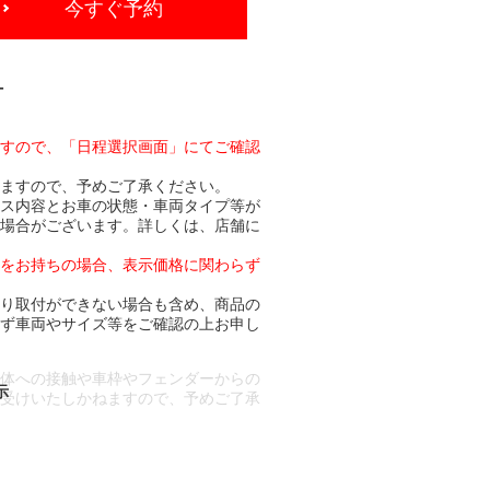
今すぐ予約
-
ますので、「日程選択画面」にてご確認
りますので、予めご了承ください。
ビス内容とお車の状態・車両タイプ等が
る場合がございます。詳しくは、店舗に
トをお持ちの場合、表示価格に関わらず
より取付ができない場合も含め、商品の
必ず車両やサイズ等をご確認の上お申し
車体への接触や車枠やフェンダーからの
お受けいたしかねますので、予めご了承
合もございます。
場合など含め)によっては、ご来店当日
ざいます。