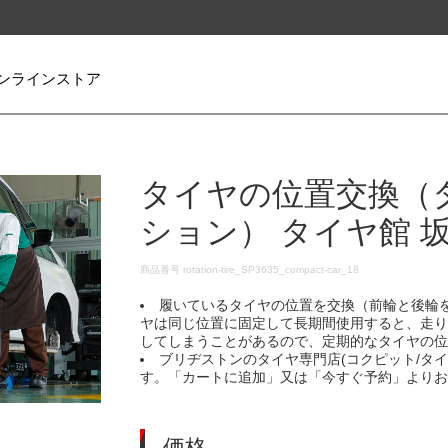
ンラインストア
タイヤの位置交換（
ション） タイヤ館 
DETAILS
商品番号
rotation-tire_SP3635_compact-car_18
履いているタイヤの位置を交換（前輪と後輪
ヤは同じ位置に固定して長期間使用すると、走
してしまうことがあるので、定期的なタイヤの
ブリヂストンのタイヤ専門店(コクピット/タ
す。「カートに追加」又は「今すぐ予約」より
価格