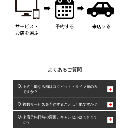
よくあるご質問
予約可能な店舗はコクピット・タイヤ館のみ
ですか？
コクピット・タイヤ館のみとなります。
複数サービスを予約することは可能ですか？
複数サービスのご予約は可能です。
来店予約日時の変更、キャンセルはできます
か？
一部の商品・サービスの組み合わせに限り、同時にご予約が
出来ないものもございます。