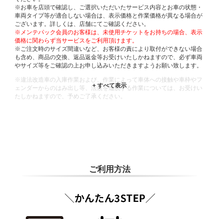
※お車を店頭で確認し、ご選択いただいたサービス内容とお車の状態・
車両タイプ等が適合しない場合は、表示価格と作業価格が異なる場合が
ございます。詳しくは、店舗にてご確認ください。
※メンテパック会員のお客様は、未使用チケットをお持ちの場合、表示
価格に関わらず当サービスをご利用頂けます。
※ご注文時のサイズ間違いなど、お客様の責により取付ができない場合
も含め、商品の交換、返品返金等お受けいたしかねますので、必ず車両
やサイズ等をご確認の上お申し込みいただきますようお願い致します。
※違法改造車の入庫作業および、作業によって車体への接触や車枠やフ
ェンダーからのはみ出し等、法規を逸脱する作業については、お受けい
たしかねますので、予めご了承ください。
※輸入車や一部希少車種等には対応できない場合もございます。
※おクルマの状態(作業の安全性を確保できない場合など含め)によって
は、ご来店当日であっても、作業をお断りさせて頂く場合もございま
す。
ADDITIONAL
INFORMATION
ご利用方法