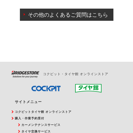
ご来店予約日の3営業日前までマイページからの予約
日変更が可能です。
その他のよくあるご質問はこちら
ご来店予約日の3営業日前を過ぎている場合のご予約
の日時変更につきましては、直接ご予約の店舗まで
お問合せください。
また、やむを得ない事由によりご予約のキャンセル
をご希望の際は、直接ご予約いただいた店舗へご連
絡ください。
コクピット・タイヤ館 オンラインストア
サイトメニュー
コクピットタイヤ館 オンラインストア
購入・作業予約受付
カーメンテナンスサービス
タイヤ交換サービス