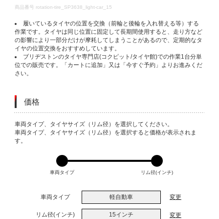
DETAILS
商品番号
rotation-tire_SP3638_light-car_15
履いているタイヤの位置を交換（前輪と後輪を入れ替える等）する
作業です。タイヤは同じ位置に固定して長期間使用すると、走り方など
の影響により一部分だけが摩耗してしまうことがあるので、定期的なタ
イヤの位置交換をおすすめしています。
ブリヂストンのタイヤ専門店(コクピット/タイヤ館)での作業1台分単
位での販売です。「カートに追加」又は「今すぐ予約」よりお進みくだ
さい。
価格
VARIATIONS
車両タイプ、タイヤサイズ（リム径）を選択してください。
車両タイプ、タイヤサイズ（リム径）を選択すると価格が表示されま
す。
車両タイプ
リム径(インチ)
車両タイプ
軽自動車
変更
リム径(インチ)
15インチ
変更