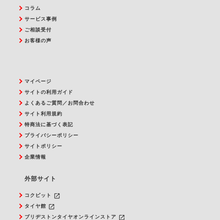
コラム
サービス事例
ご相談受付
お客様の声
マイページ
サイトの利用ガイド
よくあるご質問／お問合わせ
サイト利用規約
特商法に基づく表記
プライバシーポリシー
サイトポリシー
企業情報
外部サイト
launch
コクピット
launch
タイヤ館
launch
ブリヂストンタイヤオンラインストア