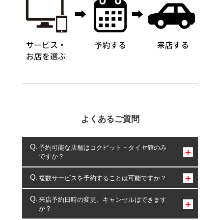
よくあるご質問
予約可能な店舗はコクピット・タイヤ館のみ
ですか？
コクピット・タイヤ館のみとなります。
複数サービスを予約することは可能ですか？
複数サービスのご予約は可能です。
来店予約日時の変更、キャンセルはできます
か？
一部の商品・サービスの組み合わせに限り、同時にご予約が
出来ないものもございます。