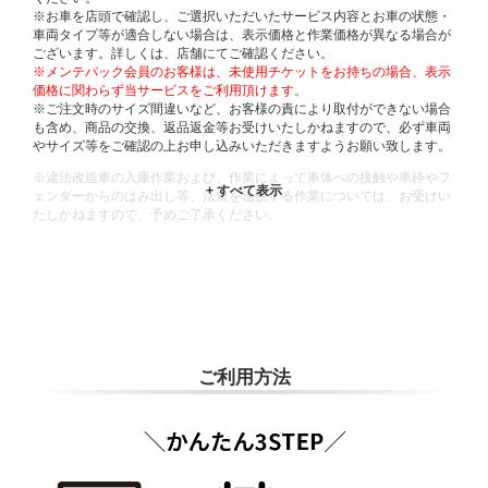
※お車を店頭で確認し、ご選択いただいたサービス内容とお車の状態・
車両タイプ等が適合しない場合は、表示価格と作業価格が異なる場合が
ございます。詳しくは、店舗にてご確認ください。
※メンテパック会員のお客様は、未使用チケットをお持ちの場合、表示
価格に関わらず当サービスをご利用頂けます。
※ご注文時のサイズ間違いなど、お客様の責により取付ができない場合
も含め、商品の交換、返品返金等お受けいたしかねますので、必ず車両
やサイズ等をご確認の上お申し込みいただきますようお願い致します。
※違法改造車の入庫作業および、作業によって車体への接触や車枠やフ
ェンダーからのはみ出し等、法規を逸脱する作業については、お受けい
たしかねますので、予めご了承ください。
※輸入車や一部希少車種等には対応できない場合もございます。
※おクルマの状態(作業の安全性を確保できない場合など含め)によって
は、ご来店当日であっても、作業をお断りさせて頂く場合もございま
す。
ADDITIONAL
INFORMATION
ご利用方法