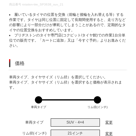
DETAILS
商品番号
rotation-tire_SP3638_suv_21
履いているタイヤの位置を交換（前輪と後輪を入れ替える等）する
作業です。タイヤは同じ位置に固定して長期間使用すると、走り方など
の影響により一部分だけが摩耗してしまうことがあるので、定期的なタ
イヤの位置交換をおすすめしています。
ブリヂストンのタイヤ専門店(コクピット/タイヤ館)での作業1台分単
位での販売です。「カートに追加」又は「今すぐ予約」よりお進みくだ
さい。
価格
VARIATIONS
車両タイプ、タイヤサイズ（リム径）を選択してください。
車両タイプ、タイヤサイズ（リム径）を選択すると価格が表示されま
す。
車両タイプ
リム径(インチ)
車両タイプ
SUV・4×4
変更
リム径(インチ)
21インチ
変更