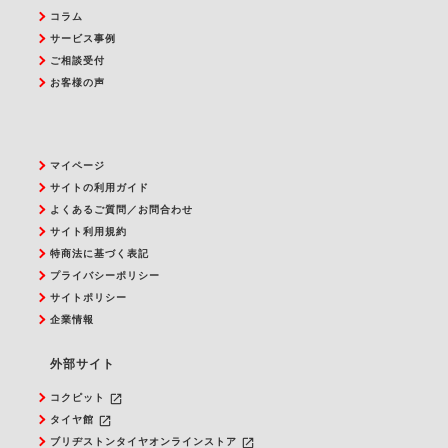
コラム
サービス事例
ご相談受付
お客様の声
マイページ
サイトの利用ガイド
よくあるご質問／お問合わせ
サイト利用規約
特商法に基づく表記
プライバシーポリシー
サイトポリシー
企業情報
外部サイト
launch
コクピット
launch
タイヤ館
launch
ブリヂストンタイヤオンラインストア