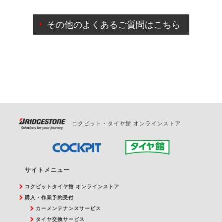
ご来店予約日の3営業日前までマイページからの予約
日変更が可能です。
その他のよくあるご質問はこちら
ご来店予約日の3営業日前を過ぎている場合のご予約
の日時変更につきましては、直接ご予約の店舗まで
お問合せください。
また、やむを得ない事由によりご予約のキャンセル
をご希望の際は、直接ご予約いただいた店舗へご連
絡ください。
コクピット・タイヤ館 オンラインストア
サイトメニュー
コクピットタイヤ館 オンラインストア
購入・作業予約受付
カーメンテナンスサービス
タイヤ交換サービス