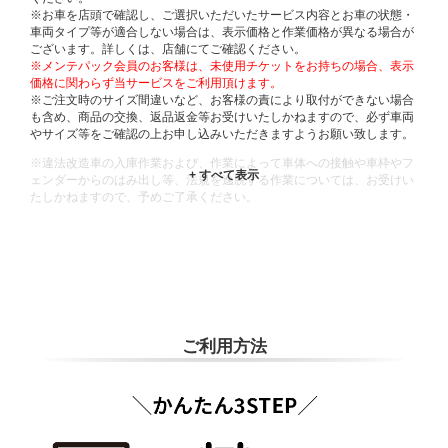
※お車を店頭で確認し、ご選択いただいたサービス内容とお車の状態・
車両タイプ等が適合しない場合は、表示価格と作業価格が異なる場合が
ございます。詳しくは、店舗にてご確認ください。
※メンテパック会員のお客様は、未使用チケットをお持ちの場合、表示
価格に関わらず当サービスをご利用頂けます。
※ご注文時のサイズ間違いなど、お客様の責により取付ができない場合
も含め、商品の交換、返品返金等お受けいたしかねますので、必ず車両
やサイズ等をご確認の上お申し込みいただきますようお願い致します。
※違法改造車の入庫作業および、作業によって車体への接触や車枠やフ
ェンダーからのはみ出し等、法規を逸脱する作業については、お受けい
たしかねますので、予めご了承ください。
※輸入車や一部希少車種等には対応できない場合もございます。
※おクルマの状態(作業の安全性を確保できない場合など含め)によって
は、ご来店当日であっても、作業をお断りさせて頂く場合もございま
す。
ADDITIONAL
INFORMATION
ご利用方法