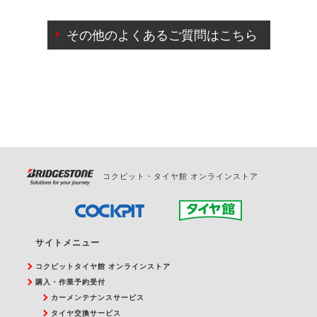
ご来店予約日の3営業日前までマイページからの予約
日変更が可能です。
その他のよくあるご質問はこちら
ご来店予約日の3営業日前を過ぎている場合のご予約
の日時変更につきましては、直接ご予約の店舗まで
お問合せください。
また、やむを得ない事由によりご予約のキャンセル
をご希望の際は、直接ご予約いただいた店舗へご連
絡ください。
コクピット・タイヤ館 オンラインストア
サイトメニュー
コクピットタイヤ館 オンラインストア
購入・作業予約受付
カーメンテナンスサービス
タイヤ交換サービス