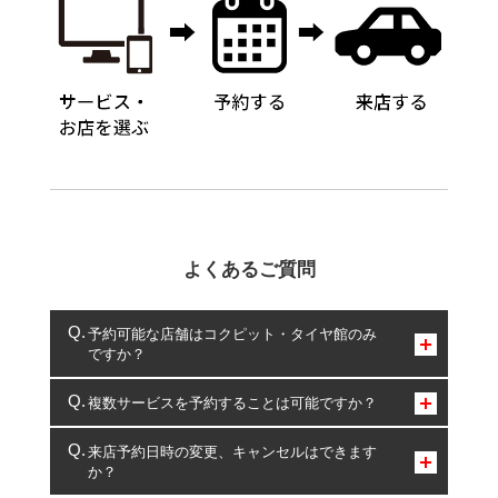
よくあるご質問
予約可能な店舗はコクピット・タイヤ館のみ
ですか？
コクピット・タイヤ館のみとなります。
複数サービスを予約することは可能ですか？
複数サービスのご予約は可能です。
来店予約日時の変更、キャンセルはできます
か？
一部の商品・サービスの組み合わせに限り、同時にご予約が
出来ないものもございます。