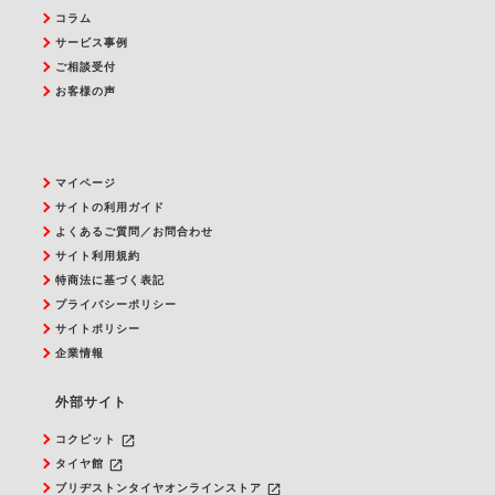
コラム
サービス事例
ご相談受付
お客様の声
マイページ
サイトの利用ガイド
よくあるご質問／お問合わせ
サイト利用規約
特商法に基づく表記
プライバシーポリシー
サイトポリシー
企業情報
外部サイト
launch
コクピット
launch
タイヤ館
launch
ブリヂストンタイヤオンラインストア