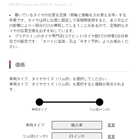
DETAILS
商品番号
rotation-tire_SP3639_imported_21
履いているタイヤの位置を交換（前輪と後輪を入れ替える等）する
作業です。タイヤは同じ位置に固定して長期間使用すると、走り方など
の影響により一部分だけが摩耗してしまうことがあるので、定期的なタ
イヤの位置交換をおすすめしています。
ブリヂストンのタイヤ専門店(コクピット/タイヤ館)での作業1台分単
位での販売です。「カートに追加」又は「今すぐ予約」よりお進みくだ
さい。
価格
VARIATIONS
車両タイプ、タイヤサイズ（リム径）を選択してください。
車両タイプ、タイヤサイズ（リム径）を選択すると価格が表示されま
す。
車両タイプ
リム径(インチ)
車両タイプ
輸入車
変更
リム径(インチ)
21インチ
変更