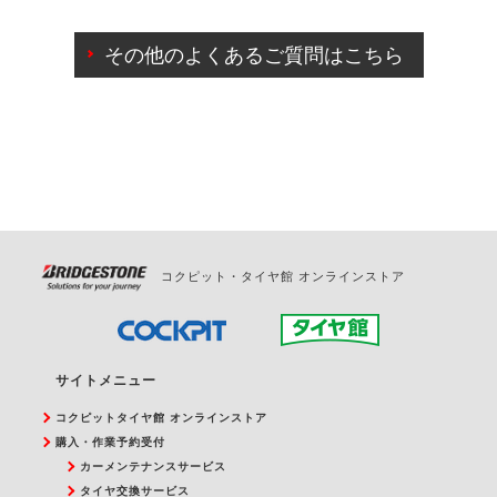
ご来店予約日の3営業日前までマイページからの予約
日変更が可能です。
その他のよくあるご質問はこちら
ご来店予約日の3営業日前を過ぎている場合のご予約
の日時変更につきましては、直接ご予約の店舗まで
お問合せください。
また、やむを得ない事由によりご予約のキャンセル
をご希望の際は、直接ご予約いただいた店舗へご連
絡ください。
コクピット・タイヤ館 オンラインストア
サイトメニュー
コクピットタイヤ館 オンラインストア
購入・作業予約受付
カーメンテナンスサービス
タイヤ交換サービス