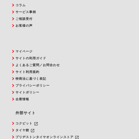
コラム
サービス事例
ご相談受付
お客様の声
マイページ
サイトの利用ガイド
よくあるご質問／お問合わせ
サイト利用規約
特商法に基づく表記
プライバシーポリシー
サイトポリシー
企業情報
外部サイト
launch
コクピット
launch
タイヤ館
launch
ブリヂストンタイヤオンラインストア