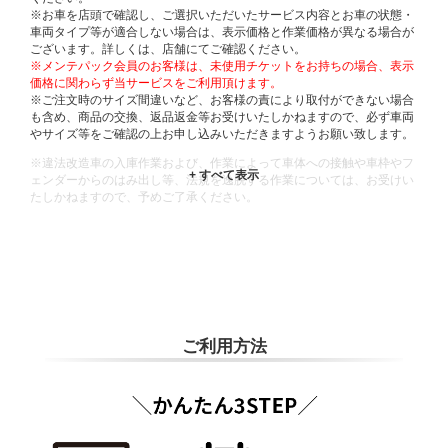
※お車を店頭で確認し、ご選択いただいたサービス内容とお車の状態・
車両タイプ等が適合しない場合は、表示価格と作業価格が異なる場合が
ございます。詳しくは、店舗にてご確認ください。
※メンテパック会員のお客様は、未使用チケットをお持ちの場合、表示
価格に関わらず当サービスをご利用頂けます。
※ご注文時のサイズ間違いなど、お客様の責により取付ができない場合
も含め、商品の交換、返品返金等お受けいたしかねますので、必ず車両
やサイズ等をご確認の上お申し込みいただきますようお願い致します。
※違法改造車の入庫作業および、作業によって車体への接触や車枠やフ
ェンダーからのはみ出し等、法規を逸脱する作業については、お受けい
たしかねますので、予めご了承ください。
※輸入車や一部希少車種等には対応できない場合もございます。
※おクルマの状態(作業の安全性を確保できない場合など含め)によって
は、ご来店当日であっても、作業をお断りさせて頂く場合もございま
す。
ADDITIONAL
INFORMATION
ご利用方法