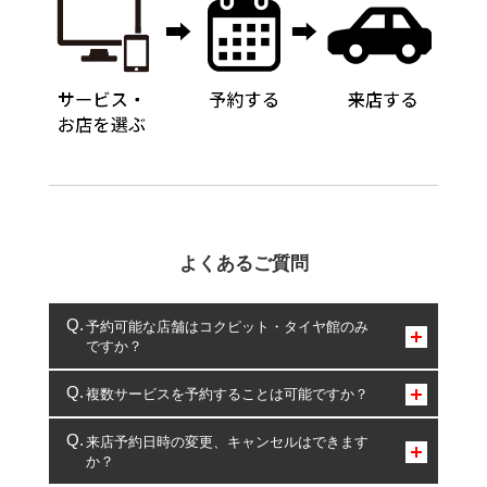
よくあるご質問
予約可能な店舗はコクピット・タイヤ館のみ
ですか？
コクピット・タイヤ館のみとなります。
複数サービスを予約することは可能ですか？
複数サービスのご予約は可能です。
来店予約日時の変更、キャンセルはできます
か？
一部の商品・サービスの組み合わせに限り、同時にご予約が
出来ないものもございます。