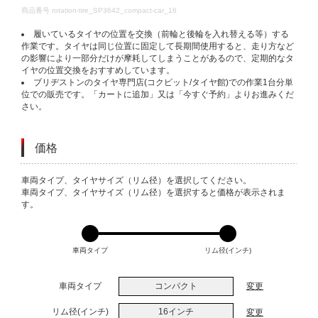
DETAILS
商品番号
rotation-tire_SP3642_compact-car_16
履いているタイヤの位置を交換（前輪と後輪を入れ替える等）する
作業です。タイヤは同じ位置に固定して長期間使用すると、走り方など
の影響により一部分だけが摩耗してしまうことがあるので、定期的なタ
イヤの位置交換をおすすめしています。
ブリヂストンのタイヤ専門店(コクピット/タイヤ館)での作業1台分単
位での販売です。「カートに追加」又は「今すぐ予約」よりお進みくだ
さい。
価格
VARIATIONS
車両タイプ、タイヤサイズ（リム径）を選択してください。
車両タイプ、タイヤサイズ（リム径）を選択すると価格が表示されま
す。
車両タイプ
リム径(インチ)
車両タイプ
コンパクト
変更
リム径(インチ)
16インチ
変更