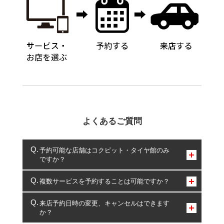
よくあるご質問
予約可能な店舗はコクピット・タイヤ館のみ
ですか？
コクピット・タイヤ館のみとなります。
複数サービスを予約することは可能ですか？
複数サービスのご予約は可能です。
来店予約日時の変更、キャンセルはできます
か？
一部の商品・サービスの組み合わせに限り、同時にご予約が
出来ないものもございます。