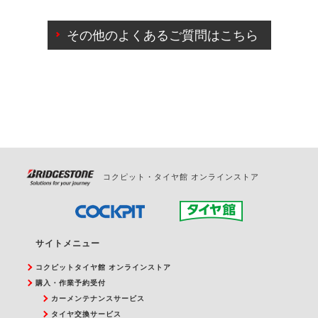
ご来店予約日の3営業日前までマイページからの予約
日変更が可能です。
その他のよくあるご質問はこちら
ご来店予約日の3営業日前を過ぎている場合のご予約
の日時変更につきましては、直接ご予約の店舗まで
お問合せください。
また、やむを得ない事由によりご予約のキャンセル
をご希望の際は、直接ご予約いただいた店舗へご連
絡ください。
コクピット・タイヤ館 オンラインストア
サイトメニュー
コクピットタイヤ館 オンラインストア
購入・作業予約受付
カーメンテナンスサービス
タイヤ交換サービス