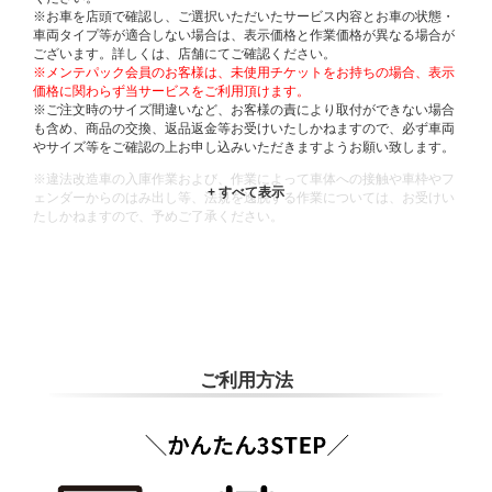
※お車を店頭で確認し、ご選択いただいたサービス内容とお車の状態・
車両タイプ等が適合しない場合は、表示価格と作業価格が異なる場合が
ございます。詳しくは、店舗にてご確認ください。
※メンテパック会員のお客様は、未使用チケットをお持ちの場合、表示
価格に関わらず当サービスをご利用頂けます。
※ご注文時のサイズ間違いなど、お客様の責により取付ができない場合
も含め、商品の交換、返品返金等お受けいたしかねますので、必ず車両
やサイズ等をご確認の上お申し込みいただきますようお願い致します。
※違法改造車の入庫作業および、作業によって車体への接触や車枠やフ
ェンダーからのはみ出し等、法規を逸脱する作業については、お受けい
たしかねますので、予めご了承ください。
※輸入車や一部希少車種等には対応できない場合もございます。
※おクルマの状態(作業の安全性を確保できない場合など含め)によって
は、ご来店当日であっても、作業をお断りさせて頂く場合もございま
す。
ADDITIONAL
INFORMATION
ご利用方法