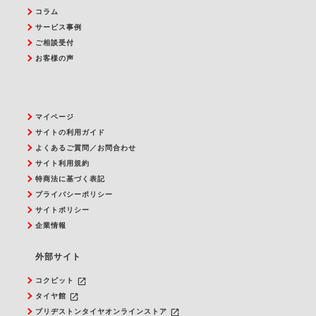
コラム
サービス事例
ご相談受付
お客様の声
マイページ
サイトの利用ガイド
よくあるご質問／お問合わせ
サイト利用規約
特商法に基づく表記
プライバシーポリシー
サイトポリシー
企業情報
外部サイト
launch
コクピット
launch
タイヤ館
launch
ブリヂストンタイヤオンラインストア