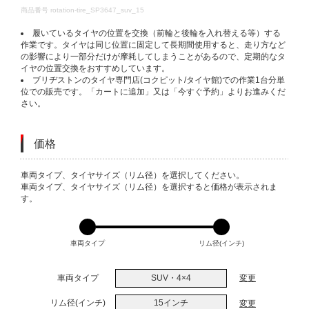
DETAILS
商品番号
rotation-tire_SP3647_suv_15
履いているタイヤの位置を交換（前輪と後輪を入れ替える等）する
作業です。タイヤは同じ位置に固定して長期間使用すると、走り方など
の影響により一部分だけが摩耗してしまうことがあるので、定期的なタ
イヤの位置交換をおすすめしています。
ブリヂストンのタイヤ専門店(コクピット/タイヤ館)での作業1台分単
位での販売です。「カートに追加」又は「今すぐ予約」よりお進みくだ
さい。
価格
VARIATIONS
車両タイプ、タイヤサイズ（リム径）を選択してください。
車両タイプ、タイヤサイズ（リム径）を選択すると価格が表示されま
す。
車両タイプ
リム径(インチ)
車両タイプ
SUV・4×4
変更
リム径(インチ)
15インチ
変更