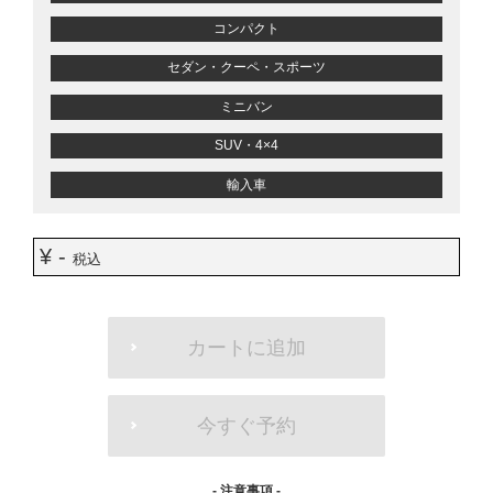
コンパクト
セダン・クーペ・スポーツ
ミニバン
SUV・4×4
輸入車
¥ -
税込
ADD
TO
カートに追加
CART
OPTIONS
今すぐ予約
- 注意事項 -