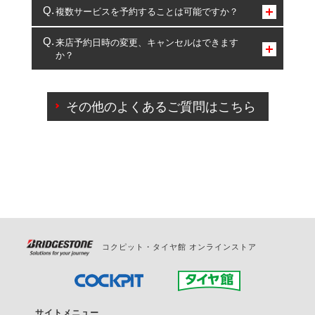
コクピット・タイヤ館のみとなります。
複数サービスを予約することは可能ですか？
複数サービスのご予約は可能です。
来店予約日時の変更、キャンセルはできます
か？
一部の商品・サービスの組み合わせに限り、同時にご予約が
出来ないものもございます。
ご来店予約日の3営業日前までマイページからの予約
日変更が可能です。
その他のよくあるご質問はこちら
ご来店予約日の3営業日前を過ぎている場合のご予約
の日時変更につきましては、直接ご予約の店舗まで
お問合せください。
また、やむを得ない事由によりご予約のキャンセル
をご希望の際は、直接ご予約いただいた店舗へご連
絡ください。
コクピット・タイヤ館 オンラインストア
サイトメニュー