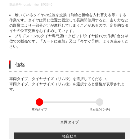
DETAILS
商品番号
rotation-tire_SP3649
履いているタイヤの位置を交換（前輪と後輪を入れ替える等）する
作業です。タイヤは同じ位置に固定して長期間使用すると、走り方など
の影響により一部分だけが摩耗してしまうことがあるので、定期的なタ
イヤの位置交換をおすすめしています。
ブリヂストンのタイヤ専門店(コクピット/タイヤ館)での作業1台分単
位での販売です。「カートに追加」又は「今すぐ予約」よりお進みくだ
さい。
価格
VARIATIONS
車両タイプ、タイヤサイズ（リム径）を選択してください。
車両タイプ、タイヤサイズ（リム径）を選択すると価格が表示されま
す。
車両タイプ
リム径(インチ)
車両タイプ
軽自動車