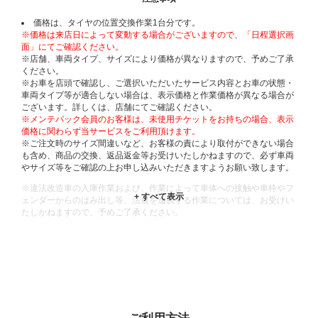
価格は、タイヤの位置交換作業1台分です。
※価格は来店日によって変動する場合がございますので、「日程選択画
面」にてご確認ください。
※店舗、車両タイプ、サイズにより価格が異なりますので、予めご了承
ください。
※お車を店頭で確認し、ご選択いただいたサービス内容とお車の状態・
車両タイプ等が適合しない場合は、表示価格と作業価格が異なる場合が
ございます。詳しくは、店舗にてご確認ください。
※メンテパック会員のお客様は、未使用チケットをお持ちの場合、表示
価格に関わらず当サービスをご利用頂けます。
※ご注文時のサイズ間違いなど、お客様の責により取付ができない場合
も含め、商品の交換、返品返金等お受けいたしかねますので、必ず車両
やサイズ等をご確認の上お申し込みいただきますようお願い致します。
※違法改造車の入庫作業および、作業によって車体への接触や車枠やフ
ェンダーからのはみ出し等、法規を逸脱する作業については、お受けい
たしかねますので、予めご了承ください。
※輸入車や一部希少車種等には対応できない場合もございます。
※おクルマの状態(作業の安全性を確保できない場合など含め)によって
は、ご来店当日であっても、作業をお断りさせて頂く場合もございま
す。
ADDITIONAL
INFORMATION