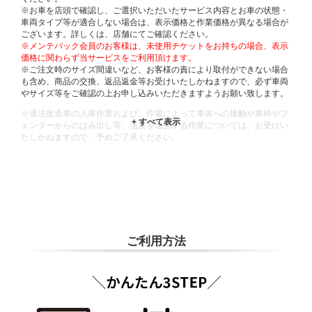
※お車を店頭で確認し、ご選択いただいたサービス内容とお車の状態・
車両タイプ等が適合しない場合は、表示価格と作業価格が異なる場合が
ございます。詳しくは、店舗にてご確認ください。
※メンテパック会員のお客様は、未使用チケットをお持ちの場合、表示
価格に関わらず当サービスをご利用頂けます。
※ご注文時のサイズ間違いなど、お客様の責により取付ができない場合
も含め、商品の交換、返品返金等お受けいたしかねますので、必ず車両
やサイズ等をご確認の上お申し込みいただきますようお願い致します。
※違法改造車の入庫作業および、作業によって車体への接触や車枠やフ
ェンダーからのはみ出し等、法規を逸脱する作業については、お受けい
たしかねますので、予めご了承ください。
※輸入車や一部希少車種等には対応できない場合もございます。
※おクルマの状態(作業の安全性を確保できない場合など含め)によって
は、ご来店当日であっても、作業をお断りさせて頂く場合もございま
す。
ADDITIONAL
INFORMATION
ご利用方法