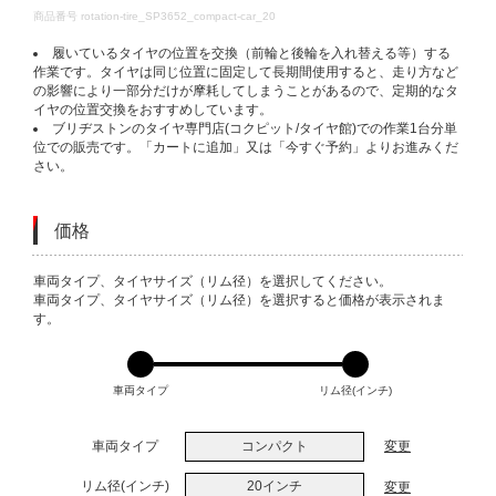
DETAILS
商品番号
rotation-tire_SP3652_compact-car_20
履いているタイヤの位置を交換（前輪と後輪を入れ替える等）する
作業です。タイヤは同じ位置に固定して長期間使用すると、走り方など
の影響により一部分だけが摩耗してしまうことがあるので、定期的なタ
イヤの位置交換をおすすめしています。
ブリヂストンのタイヤ専門店(コクピット/タイヤ館)での作業1台分単
位での販売です。「カートに追加」又は「今すぐ予約」よりお進みくだ
さい。
価格
VARIATIONS
車両タイプ、タイヤサイズ（リム径）を選択してください。
車両タイプ、タイヤサイズ（リム径）を選択すると価格が表示されま
す。
車両タイプ
リム径(インチ)
車両タイプ
コンパクト
変更
リム径(インチ)
20インチ
変更