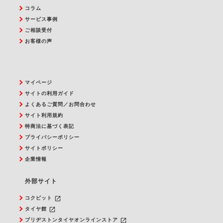
コラム
サービス事例
ご相談受付
お客様の声
マイページ
サイトの利用ガイド
よくあるご質問／お問合わせ
サイト利用規約
特商法に基づく表記
プライバシーポリシー
サイトポリシー
企業情報
外部サイト
launch
コクピット
launch
タイヤ館
launch
ブリヂストンタイヤオンラインストア