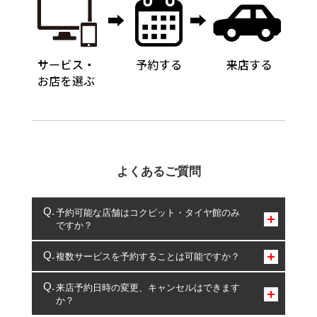
よくあるご質問
予約可能な店舗はコクピット・タイヤ館のみ
ですか？
コクピット・タイヤ館のみとなります。
複数サービスを予約することは可能ですか？
複数サービスのご予約は可能です。
来店予約日時の変更、キャンセルはできます
か？
一部の商品・サービスの組み合わせに限り、同時にご予約が
出来ないものもございます。