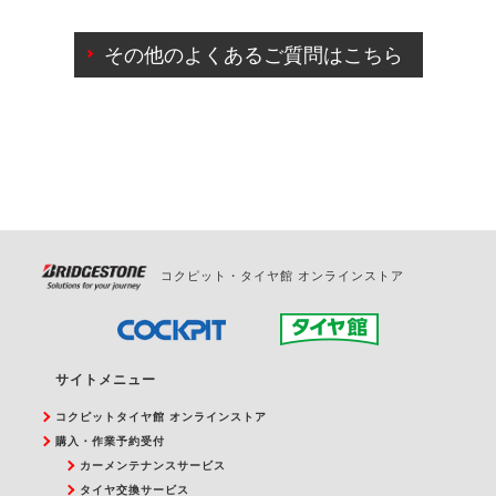
ご来店予約日の3営業日前までマイページからの予約
日変更が可能です。
その他のよくあるご質問はこちら
ご来店予約日の3営業日前を過ぎている場合のご予約
の日時変更につきましては、直接ご予約の店舗まで
お問合せください。
また、やむを得ない事由によりご予約のキャンセル
をご希望の際は、直接ご予約いただいた店舗へご連
絡ください。
コクピット・タイヤ館 オンラインストア
サイトメニュー
コクピットタイヤ館 オンラインストア
購入・作業予約受付
カーメンテナンスサービス
タイヤ交換サービス