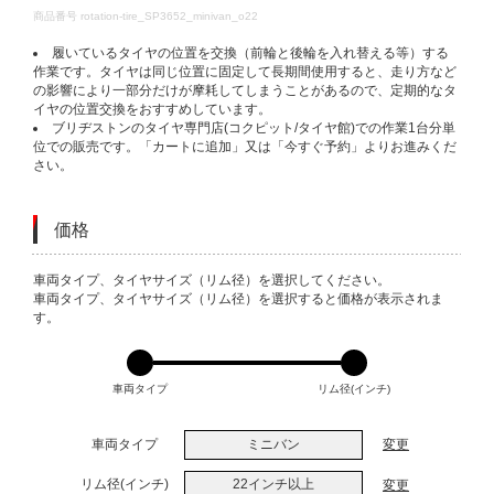
DETAILS
商品番号
rotation-tire_SP3652_minivan_o22
履いているタイヤの位置を交換（前輪と後輪を入れ替える等）する
作業です。タイヤは同じ位置に固定して長期間使用すると、走り方など
の影響により一部分だけが摩耗してしまうことがあるので、定期的なタ
イヤの位置交換をおすすめしています。
ブリヂストンのタイヤ専門店(コクピット/タイヤ館)での作業1台分単
位での販売です。「カートに追加」又は「今すぐ予約」よりお進みくだ
さい。
価格
VARIATIONS
車両タイプ、タイヤサイズ（リム径）を選択してください。
車両タイプ、タイヤサイズ（リム径）を選択すると価格が表示されま
す。
車両タイプ
リム径(インチ)
車両タイプ
ミニバン
変更
リム径(インチ)
22インチ以上
変更