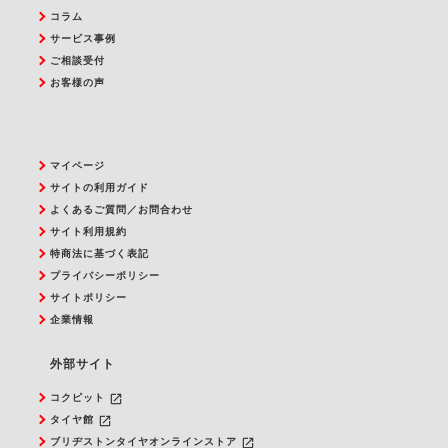
コラム
サービス事例
ご相談受付
お客様の声
マイページ
サイトの利用ガイド
よくあるご質問／お問合わせ
サイト利用規約
特商法に基づく表記
プライバシーポリシー
サイトポリシー
企業情報
外部サイト
launch
コクピット
launch
タイヤ館
launch
ブリヂストンタイヤオンラインストア