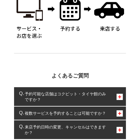
よくあるご質問
予約可能な店舗はコクピット・タイヤ館のみ
ですか？
コクピット・タイヤ館のみとなります。
複数サービスを予約することは可能ですか？
複数サービスのご予約は可能です。
来店予約日時の変更、キャンセルはできます
か？
一部の商品・サービスの組み合わせに限り、同時にご予約が
出来ないものもございます。