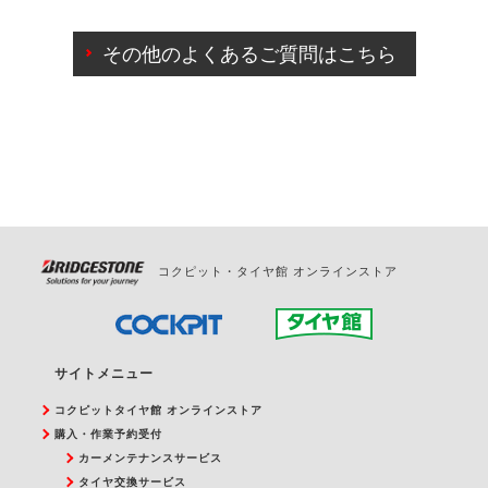
ご来店予約日の3営業日前までマイページからの予約
日変更が可能です。
その他のよくあるご質問はこちら
ご来店予約日の3営業日前を過ぎている場合のご予約
の日時変更につきましては、直接ご予約の店舗まで
お問合せください。
また、やむを得ない事由によりご予約のキャンセル
をご希望の際は、直接ご予約いただいた店舗へご連
絡ください。
コクピット・タイヤ館 オンラインストア
サイトメニュー
コクピットタイヤ館 オンラインストア
購入・作業予約受付
カーメンテナンスサービス
タイヤ交換サービス