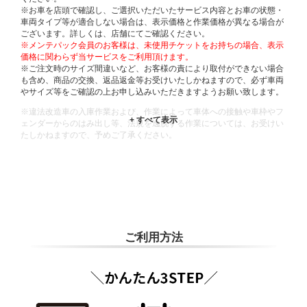
※お車を店頭で確認し、ご選択いただいたサービス内容とお車の状態・
車両タイプ等が適合しない場合は、表示価格と作業価格が異なる場合が
ございます。詳しくは、店舗にてご確認ください。
※メンテパック会員のお客様は、未使用チケットをお持ちの場合、表示
価格に関わらず当サービスをご利用頂けます。
※ご注文時のサイズ間違いなど、お客様の責により取付ができない場合
も含め、商品の交換、返品返金等お受けいたしかねますので、必ず車両
やサイズ等をご確認の上お申し込みいただきますようお願い致します。
※違法改造車の入庫作業および、作業によって車体への接触や車枠やフ
ェンダーからのはみ出し等、法規を逸脱する作業については、お受けい
たしかねますので、予めご了承ください。
※輸入車や一部希少車種等には対応できない場合もございます。
※おクルマの状態(作業の安全性を確保できない場合など含め)によって
は、ご来店当日であっても、作業をお断りさせて頂く場合もございま
す。
ADDITIONAL
INFORMATION
ご利用方法