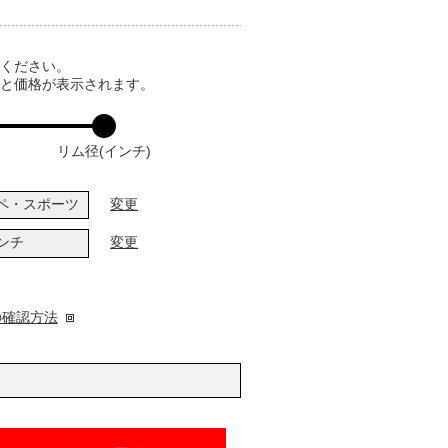
てください。
ると価格が表示されます。
リム径(インチ)
ペ・スポーツ
変更
インチ
変更
の確認方法