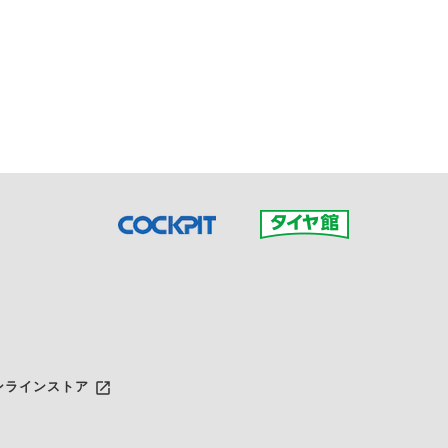
接ご予約の店舗までお問合せ
だいた店舗へご連絡くださ
launch
ンラインストア