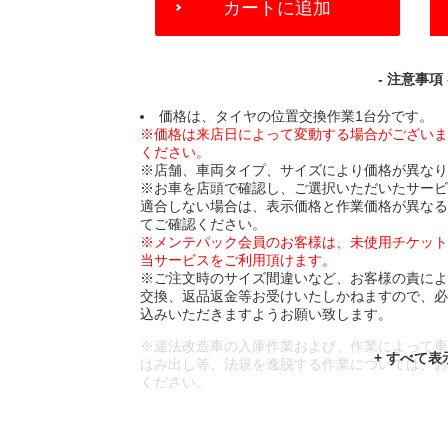
カートに追加
TO
CART
OPTIONS
- 注意事項 
価格は、タイヤの位置交換作業1台分です。
※価格は来店日によって変動する場合がござい
ください。
※店舗、車両タイプ、サイズにより価格が異な
※お車を店頭で確認し、ご選択いただいたサー
適合しない場合は、表示価格と作業価格が異な
てご確認ください。
※メンテパック会員のお客様は、未使用チケッ
当サービスをご利用頂けます。
※ご注文時のサイズ間違いなど、お客様の責に
交換、返品返金等お受けいたしかねますので、
込みいただきますようお願い致します。
※違法改造車の入庫作業および、作業によって
はみ出し等、法規を逸脱する作業については、
ください。
※輸入車や一部希少車種等には対応できない場
※おクルマの状態(作業の安全性を確保できない
であっても、作業をお断りさせて頂く場合もご