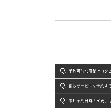
予約可能な店舗はコク
複数サービスを予約す
コクピット・タイヤ館
来店予約日時の変更、
複数サービスのご予約