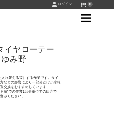
ログイン
0
タイヤローテー
おゆみ野
を入れ替える等）する作業です。タイ
り方などの影響により一部分だけが摩耗
位置交換をおすすめしています。
イヤ館)での作業1台分単位での販売で
お進みください。