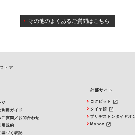
わせに限り、同時にご予約が出来ないものもございます。
日前までマイページからの予約日変更が可能です。
日前を過ぎている場合のご予約の日時変更につきましては、直
その他のよくあるご質問はこちら
由によりご予約のキャンセルをご希望の際は、直接ご予約いた
ンストア
外部サイト
launch
コクピット
ージ
launch
タイヤ館
の利用ガイド
ブリヂストンタイヤオ
るご質問／お問合わせ
launch
Mobox
利用規約
に基づく表記