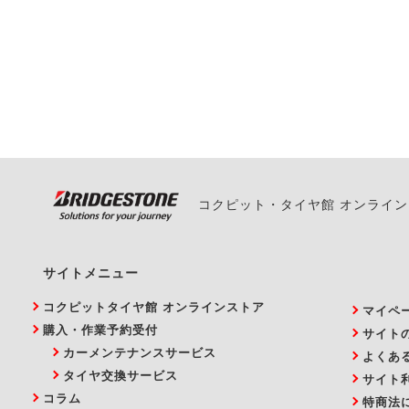
一部の商品・サービスの組み合
ご来店予約日の3営業
ご来店予約日の3営業
ください。
また、やむを得ない事
い。
コクピット・タイヤ館 オンライ
サイトメニュー
コクピットタイヤ館 オンラインストア
マイペ
購入・作業予約受付
サイト
カーメンテナンスサービス
よくあ
タイヤ交換サービス
サイト
コラム
特商法