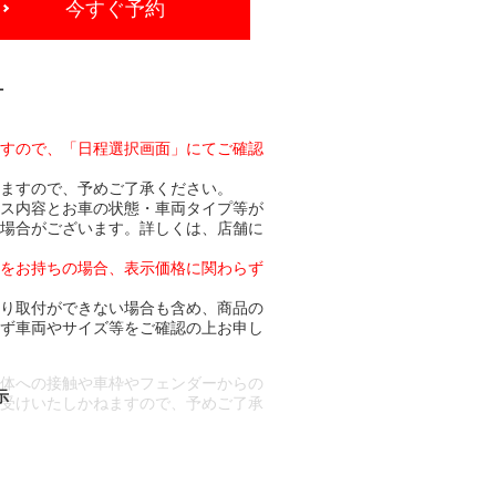
今すぐ予約
-
ますので、「日程選択画面」にてご確認
りますので、予めご了承ください。
ビス内容とお車の状態・車両タイプ等が
る場合がございます。詳しくは、店舗に
トをお持ちの場合、表示価格に関わらず
より取付ができない場合も含め、商品の
必ず車両やサイズ等をご確認の上お申し
車体への接触や車枠やフェンダーからの
お受けいたしかねますので、予めご了承
合もございます。
場合など含め)によっては、ご来店当日
ざいます。