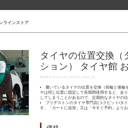
ンラインストア
タイヤの位置交換（
ション） タイヤ館 
DETAILS
商品番号
rotation-tire_SP3716_sedan_20
履いているタイヤの位置を交換（前輪と後輪
ヤは同じ位置に固定して長期間使用すると、走
してしまうことがあるので、定期的なタイヤの
ブリヂストンのタイヤ専門店(コクピット/タ
す。「カートに追加」又は「今すぐ予約」より
価格