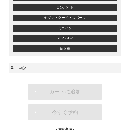
コンパクト
セダン・クーペ・スポーツ
ミニバン
SUV・4×4
輸入車
¥ -
税込
ADD
TO
カートに追加
CART
OPTIONS
今すぐ予約
- 注意事項 -