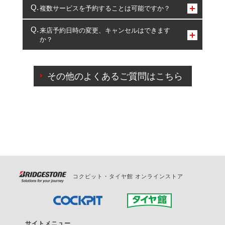
コクピット・タイヤ館のみとなります。
複数サービスを予約することは可能ですか？
複数サービスのご予約は可能です。
来店予約日時の変更、キャンセルはできます
か？
一部の商品・サービスの組み合わせに限り、同時にご予約が
出来ないものもございます。
ご来店予約日の3営業日前までマイページからの予約
日変更が可能です。
その他のよくあるご質問はこちら
ご来店予約日の3営業日前を過ぎている場合のご予約
の日時変更につきましては、直接ご予約の店舗まで
お問合せください。
また、やむを得ない事由によりご予約のキャンセル
をご希望の際は、直接ご予約いただいた店舗へご連
絡ください。
コクピット・タイヤ館 オンラインストア
サイトメニュー