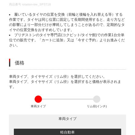
DETAILS
商品番号
rotation-tire_SP3718
履いているタイヤの位置を交換（前輪と後輪を入れ替える等）する
作業です。タイヤは同じ位置に固定して長期間使用すると、走り方など
の影響により一部分だけが摩耗してしまうことがあるので、定期的なタ
イヤの位置交換をおすすめしています。
ブリヂストンのタイヤ専門店(コクピット/タイヤ館)での作業1台分単
位での販売です。「カートに追加」又は「今すぐ予約」よりお進みくだ
さい。
価格
VARIATIONS
車両タイプ、タイヤサイズ（リム径）を選択してください。
車両タイプ、タイヤサイズ（リム径）を選択すると価格が表示されま
す。
車両タイプ
リム径(インチ)
車両タイプ
軽自動車