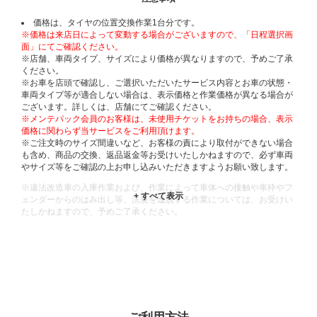
価格は、タイヤの位置交換作業1台分です。
※価格は来店日によって変動する場合がございますので、「日程選択画
面」にてご確認ください。
※店舗、車両タイプ、サイズにより価格が異なりますので、予めご了承
ください。
※お車を店頭で確認し、ご選択いただいたサービス内容とお車の状態・
車両タイプ等が適合しない場合は、表示価格と作業価格が異なる場合が
ございます。詳しくは、店舗にてご確認ください。
※メンテパック会員のお客様は、未使用チケットをお持ちの場合、表示
価格に関わらず当サービスをご利用頂けます。
※ご注文時のサイズ間違いなど、お客様の責により取付ができない場合
も含め、商品の交換、返品返金等お受けいたしかねますので、必ず車両
やサイズ等をご確認の上お申し込みいただきますようお願い致します。
※違法改造車の入庫作業および、作業によって車体への接触や車枠やフ
ェンダーからのはみ出し等、法規を逸脱する作業については、お受けい
たしかねますので、予めご了承ください。
※輸入車や一部希少車種等には対応できない場合もございます。
※おクルマの状態(作業の安全性を確保できない場合など含め)によって
は、ご来店当日であっても、作業をお断りさせて頂く場合もございま
す。
ADDITIONAL
INFORMATION