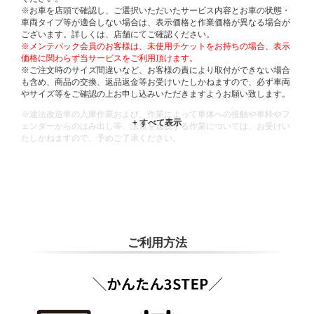
※お車を店頭で確認し、ご選択いただいたサービス内容とお車の状態・
車両タイプ等が適合しない場合は、表示価格と作業価格が異なる場合が
ございます。詳しくは、店舗にてご確認ください。
※メンテパック会員のお客様は、未使用チケットをお持ちの場合、表示
価格に関わらず当サービスをご利用頂けます。
※ご注文時のサイズ間違いなど、お客様の責により取付ができない場合
も含め、商品の交換、返品返金等お受けいたしかねますので、必ず車両
やサイズ等をご確認の上お申し込みいただきますようお願い致します。
※違法改造車の入庫作業および、作業によって車体への接触や車枠やフ
ェンダーからのはみ出し等、法規を逸脱する作業については、お受けい
たしかねますので、予めご了承ください。
※輸入車や一部希少車種等には対応できない場合もございます。
※おクルマの状態(作業の安全性を確保できない場合など含め)によって
は、ご来店当日であっても、作業をお断りさせて頂く場合もございま
す。
ADDITIONAL
INFORMATION
ご利用方法