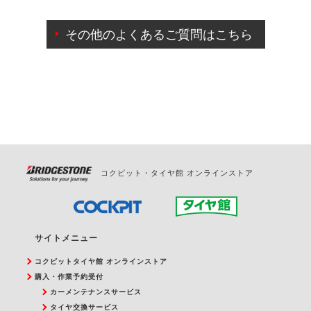
ご来店予約日の3営業日前までマイページからの予約
日変更が可能です。
その他のよくあるご質問はこちら
ご来店予約日の3営業日前を過ぎている場合のご予約
の日時変更につきましては、直接ご予約の店舗まで
お問合せください。
また、やむを得ない事由によりご予約のキャンセル
をご希望の際は、直接ご予約いただいた店舗へご連
絡ください。
コクピット・タイヤ館 オンラインストア
サイトメニュー
コクピットタイヤ館 オンラインストア
購入・作業予約受付
カーメンテナンスサービス
タイヤ交換サービス