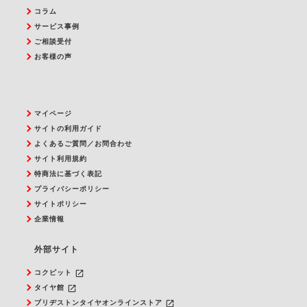
コラム
サービス事例
ご相談受付
お客様の声
マイページ
サイトの利用ガイド
よくあるご質問／お問合わせ
サイト利用規約
特商法に基づく表記
プライバシーポリシー
サイトポリシー
企業情報
外部サイト
launch
コクピット
launch
タイヤ館
launch
ブリヂストンタイヤオンラインストア