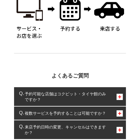
よくあるご質問
予約可能な店舗はコクピット・タイヤ館のみ
ですか？
コクピット・タイヤ館のみとなります。
複数サービスを予約することは可能ですか？
複数サービスのご予約は可能です。
来店予約日時の変更、キャンセルはできます
か？
一部の商品・サービスの組み合わせに限り、同時にご予約が
出来ないものもございます。