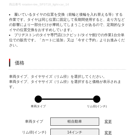
DETAILS
商品番号
rotation-tire_SP3718_light-car_14
履いているタイヤの位置を交換（前輪と後輪を入れ替える等）する
作業です。タイヤは同じ位置に固定して長期間使用すると、走り方など
の影響により一部分だけが摩耗してしまうことがあるので、定期的なタ
イヤの位置交換をおすすめしています。
ブリヂストンのタイヤ専門店(コクピット/タイヤ館)での作業1台分単
位での販売です。「カートに追加」又は「今すぐ予約」よりお進みくだ
さい。
価格
VARIATIONS
車両タイプ、タイヤサイズ（リム径）を選択してください。
車両タイプ、タイヤサイズ（リム径）を選択すると価格が表示されま
す。
車両タイプ
リム径(インチ)
車両タイプ
軽自動車
変更
リム径(インチ)
14インチ
変更