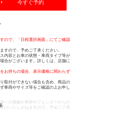
今すぐ予約
-
ますので、「日程選択画面」にてご確認
りますので、予めご了承ください。
ビス内容とお車の状態・車両タイプ等が
る場合がございます。詳しくは、店舗に
トをお持ちの場合、表示価格に関わらず
より取付ができない場合も含め、商品の
必ず車両やサイズ等をご確認の上お申し
車体への接触や車枠やフェンダーからの
お受けいたしかねますので、予めご了承
合もございます。
場合など含め)によっては、ご来店当日
ざいます。