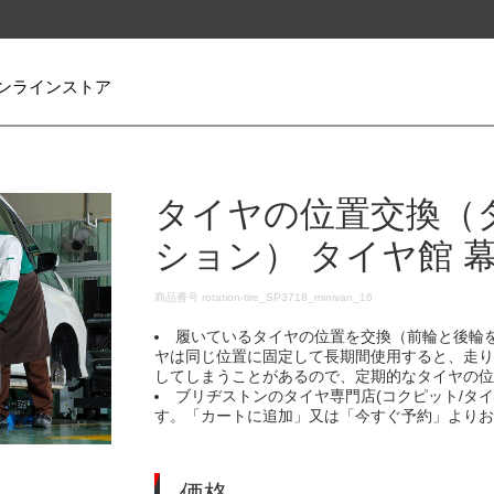
ンラインストア
タイヤの位置交換（
ション） タイヤ館 
DETAILS
商品番号
rotation-tire_SP3718_minivan_16
履いているタイヤの位置を交換（前輪と後輪
ヤは同じ位置に固定して長期間使用すると、走
してしまうことがあるので、定期的なタイヤの
ブリヂストンのタイヤ専門店(コクピット/タ
す。「カートに追加」又は「今すぐ予約」より
価格