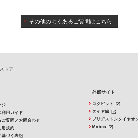
わせに限り、同時にご予約が出来ないものもございます。
日前までマイページからの予約日変更が可能です。
日前を過ぎている場合のご予約の日時変更につきましては、直
その他のよくあるご質問はこちら
由によりご予約のキャンセルをご希望の際は、直接ご予約いた
ンストア
外部サイト
launch
コクピット
ージ
launch
タイヤ館
の利用ガイド
ブリヂストンタイヤオ
るご質問／お問合わせ
launch
Mobox
利用規約
に基づく表記