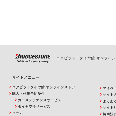
一部の商品・サービスの組み合
ご来店予約日の3営業
ご来店予約日の3営業
ください。
また、やむを得ない事
い。
コクピット・タイヤ館 オンライ
サイトメニュー
コクピットタイヤ館 オンラインストア
マイペ
購入・作業予約受付
サイト
カーメンテナンスサービス
よくあ
タイヤ交換サービス
サイト
コラム
特商法