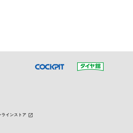
接ご予約の店舗までお問合せ
だいた店舗へご連絡くださ
launch
ンラインストア