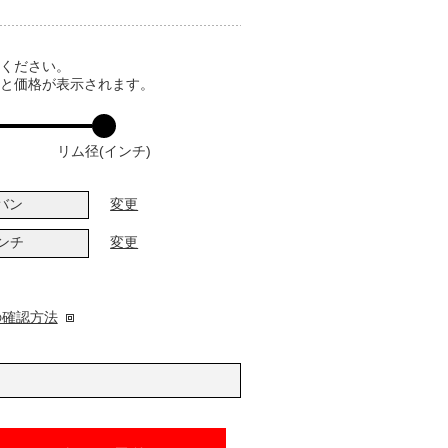
てください。
ると価格が表示されます。
リム径(インチ)
バン
変更
インチ
変更
の確認方法