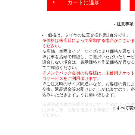
カートに追加
TO
CART
OPTIONS
- 注意事項 
価格は、タイヤの位置交換作業1台分です。
※価格は来店日によって変動する場合がござい
ください。
※店舗、車両タイプ、サイズにより価格が異な
※お車を店頭で確認し、ご選択いただいたサー
適合しない場合は、表示価格と作業価格が異な
てご確認ください。
※メンテパック会員のお客様は、未使用チケッ
当サービスをご利用頂けます。
※ご注文時のサイズ間違いなど、お客様の責に
交換、返品返金等お受けいたしかねますので、
込みいただきますようお願い致します。
※違法改造車の入庫作業および、作業によって
はみ出し等、法規を逸脱する作業については、
ください。
※輸入車や一部希少車種等には対応できない場
※おクルマの状態(作業の安全性を確保できない
であっても、作業をお断りさせて頂く場合もご