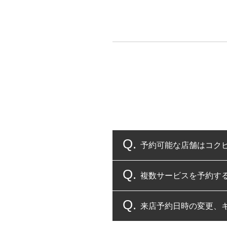
予約可能な店舗はコク
複数サービスを予約す
コクピット・タイヤ館
来店予約日時の変更、
複数サービスのご予約