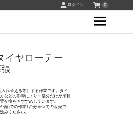
ログイン
0
タイヤローテー
幕張
を入れ替える等）する作業です。タイ
り方などの影響により一部分だけが摩耗
位置交換をおすすめしています。
イヤ館)での作業1台分単位での販売で
お進みください。