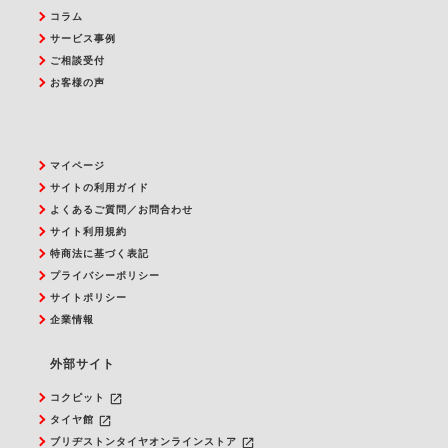
コラム
サービス事例
ご相談受付
お客様の声
マイページ
サイトの利用ガイド
よくあるご質問／お問合わせ
サイト利用規約
特商法に基づく表記
プライバシーポリシー
サイトポリシー
企業情報
外部サイト
launch
コクピット
launch
タイヤ館
launch
ブリヂストンタイヤオンラインストア