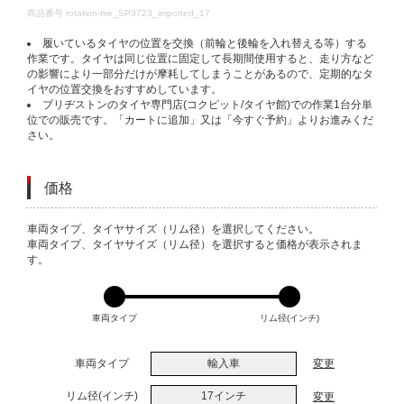
DETAILS
商品番号
rotation-tire_SP3723_imported_17
履いているタイヤの位置を交換（前輪と後輪を入れ替える等）する
作業です。タイヤは同じ位置に固定して長期間使用すると、走り方など
の影響により一部分だけが摩耗してしまうことがあるので、定期的なタ
イヤの位置交換をおすすめしています。
ブリヂストンのタイヤ専門店(コクピット/タイヤ館)での作業1台分単
位での販売です。「カートに追加」又は「今すぐ予約」よりお進みくだ
さい。
価格
VARIATIONS
車両タイプ、タイヤサイズ（リム径）を選択してください。
車両タイプ、タイヤサイズ（リム径）を選択すると価格が表示されま
す。
車両タイプ
リム径(インチ)
車両タイプ
輸入車
変更
リム径(インチ)
17インチ
変更