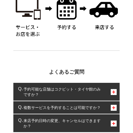
よくあるご質問
予約可能な店舗はコクピット・タイヤ館のみ
ですか？
コクピット・タイヤ館のみとなります。
複数サービスを予約することは可能ですか？
複数サービスのご予約は可能です。
来店予約日時の変更、キャンセルはできます
か？
一部の商品・サービスの組み合わせに限り、同時にご予約が
出来ないものもございます。