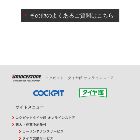
ご来店予約日の3営業日前までマイページからの予約
日変更が可能です。
その他のよくあるご質問はこちら
ご来店予約日の3営業日前を過ぎている場合のご予約
の日時変更につきましては、直接ご予約の店舗まで
お問合せください。
また、やむを得ない事由によりご予約のキャンセル
をご希望の際は、直接ご予約いただいた店舗へご連
絡ください。
コクピット・タイヤ館 オンラインストア
サイトメニュー
コクピットタイヤ館 オンラインストア
購入・作業予約受付
カーメンテナンスサービス
タイヤ交換サービス