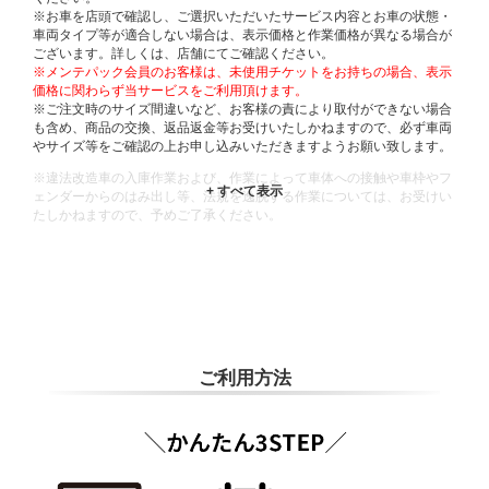
※お車を店頭で確認し、ご選択いただいたサービス内容とお車の状態・
車両タイプ等が適合しない場合は、表示価格と作業価格が異なる場合が
ございます。詳しくは、店舗にてご確認ください。
※メンテパック会員のお客様は、未使用チケットをお持ちの場合、表示
価格に関わらず当サービスをご利用頂けます。
※ご注文時のサイズ間違いなど、お客様の責により取付ができない場合
も含め、商品の交換、返品返金等お受けいたしかねますので、必ず車両
やサイズ等をご確認の上お申し込みいただきますようお願い致します。
※違法改造車の入庫作業および、作業によって車体への接触や車枠やフ
ェンダーからのはみ出し等、法規を逸脱する作業については、お受けい
たしかねますので、予めご了承ください。
※輸入車や一部希少車種等には対応できない場合もございます。
※おクルマの状態(作業の安全性を確保できない場合など含め)によって
は、ご来店当日であっても、作業をお断りさせて頂く場合もございま
す。
ADDITIONAL
INFORMATION
ご利用方法