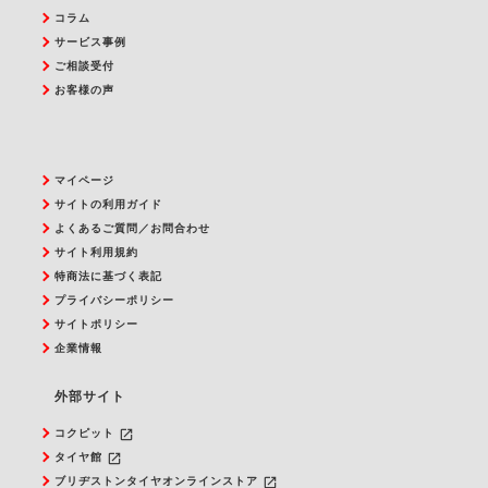
コラム
サービス事例
ご相談受付
お客様の声
マイページ
サイトの利用ガイド
よくあるご質問／お問合わせ
サイト利用規約
特商法に基づく表記
プライバシーポリシー
サイトポリシー
企業情報
外部サイト
launch
コクピット
launch
タイヤ館
launch
ブリヂストンタイヤオンラインストア