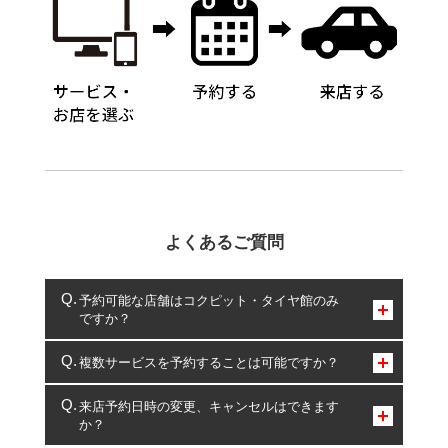
よくあるご質問
予約可能な店舗はコクピット・タイヤ館のみ
ですか？
コクピット・タイヤ館のみとなります。
複数サービスを予約することは可能ですか？
複数サービスのご予約は可能です。
来店予約日時の変更、キャンセルはできます
か？
一部の商品・サービスの組み合わせに限り、同時にご予約が
出来ないものもございます。