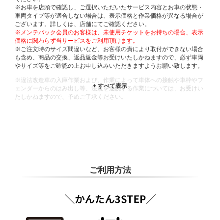
※お車を店頭で確認し、ご選択いただいたサービス内容とお車の状態・
車両タイプ等が適合しない場合は、表示価格と作業価格が異なる場合が
ございます。詳しくは、店舗にてご確認ください。
※メンテパック会員のお客様は、未使用チケットをお持ちの場合、表示
価格に関わらず当サービスをご利用頂けます。
※ご注文時のサイズ間違いなど、お客様の責により取付ができない場合
も含め、商品の交換、返品返金等お受けいたしかねますので、必ず車両
やサイズ等をご確認の上お申し込みいただきますようお願い致します。
※違法改造車の入庫作業および、作業によって車体への接触や車枠やフ
ェンダーからのはみ出し等、法規を逸脱する作業については、お受けい
たしかねますので、予めご了承ください。
※輸入車や一部希少車種等には対応できない場合もございます。
※おクルマの状態(作業の安全性を確保できない場合など含め)によって
は、ご来店当日であっても、作業をお断りさせて頂く場合もございま
す。
ADDITIONAL
INFORMATION
ご利用方法