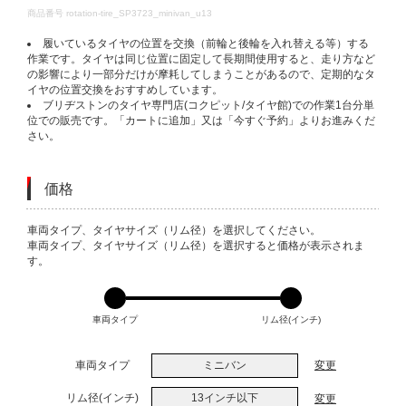
DETAILS
商品番号
rotation-tire_SP3723_minivan_u13
履いているタイヤの位置を交換（前輪と後輪を入れ替える等）する
作業です。タイヤは同じ位置に固定して長期間使用すると、走り方など
の影響により一部分だけが摩耗してしまうことがあるので、定期的なタ
イヤの位置交換をおすすめしています。
ブリヂストンのタイヤ専門店(コクピット/タイヤ館)での作業1台分単
位での販売です。「カートに追加」又は「今すぐ予約」よりお進みくだ
さい。
価格
VARIATIONS
車両タイプ、タイヤサイズ（リム径）を選択してください。
車両タイプ、タイヤサイズ（リム径）を選択すると価格が表示されま
す。
車両タイプ
リム径(インチ)
車両タイプ
ミニバン
変更
リム径(インチ)
13インチ以下
変更