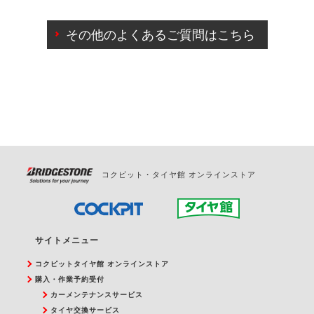
ご来店予約日の3営業日前までマイページからの予約
日変更が可能です。
その他のよくあるご質問はこちら
ご来店予約日の3営業日前を過ぎている場合のご予約
の日時変更につきましては、直接ご予約の店舗まで
お問合せください。
また、やむを得ない事由によりご予約のキャンセル
をご希望の際は、直接ご予約いただいた店舗へご連
絡ください。
コクピット・タイヤ館 オンラインストア
サイトメニュー
コクピットタイヤ館 オンラインストア
購入・作業予約受付
カーメンテナンスサービス
タイヤ交換サービス