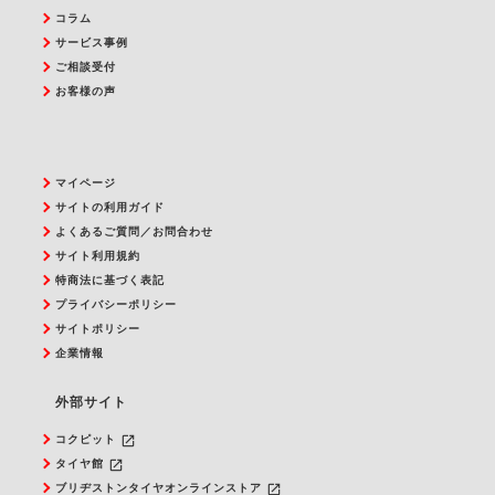
コラム
サービス事例
ご相談受付
お客様の声
マイページ
サイトの利用ガイド
よくあるご質問／お問合わせ
サイト利用規約
特商法に基づく表記
プライバシーポリシー
サイトポリシー
企業情報
外部サイト
launch
コクピット
launch
タイヤ館
launch
ブリヂストンタイヤオンラインストア