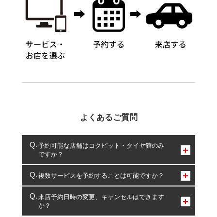
よくあるご質問
予約可能な店舗はコクピット・タイヤ館のみ
ですか？
コクピット・タイヤ館のみとなります。
複数サービスを予約することは可能ですか？
複数サービスのご予約は可能です。
来店予約日時の変更、キャンセルはできます
か？
一部の商品・サービスの組み合わせに限り、同時にご予約が
出来ないものもございます。