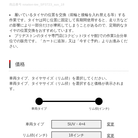
DETAILS
商品番号
rotation-tire_SP3723_suv_18
履いているタイヤの位置を交換（前輪と後輪を入れ替える等）する
作業です。タイヤは同じ位置に固定して長期間使用すると、走り方など
の影響により一部分だけが摩耗してしまうことがあるので、定期的なタ
イヤの位置交換をおすすめしています。
ブリヂストンのタイヤ専門店(コクピット/タイヤ館)での作業1台分単
位での販売です。「カートに追加」又は「今すぐ予約」よりお進みくだ
さい。
価格
VARIATIONS
車両タイプ、タイヤサイズ（リム径）を選択してください。
車両タイプ、タイヤサイズ（リム径）を選択すると価格が表示されま
す。
車両タイプ
リム径(インチ)
車両タイプ
SUV・4×4
変更
リム径(インチ)
18インチ
変更