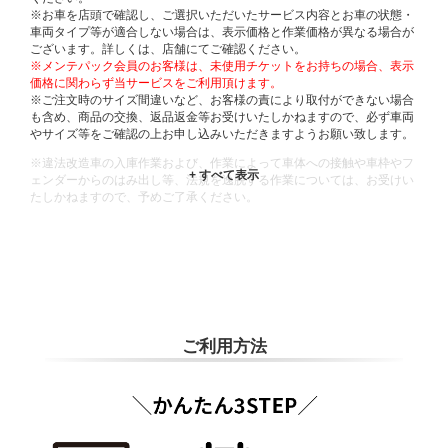
※お車を店頭で確認し、ご選択いただいたサービス内容とお車の状態・
車両タイプ等が適合しない場合は、表示価格と作業価格が異なる場合が
ございます。詳しくは、店舗にてご確認ください。
※メンテパック会員のお客様は、未使用チケットをお持ちの場合、表示
価格に関わらず当サービスをご利用頂けます。
※ご注文時のサイズ間違いなど、お客様の責により取付ができない場合
も含め、商品の交換、返品返金等お受けいたしかねますので、必ず車両
やサイズ等をご確認の上お申し込みいただきますようお願い致します。
※違法改造車の入庫作業および、作業によって車体への接触や車枠やフ
ェンダーからのはみ出し等、法規を逸脱する作業については、お受けい
たしかねますので、予めご了承ください。
※輸入車や一部希少車種等には対応できない場合もございます。
※おクルマの状態(作業の安全性を確保できない場合など含め)によって
は、ご来店当日であっても、作業をお断りさせて頂く場合もございま
す。
ADDITIONAL
INFORMATION
ご利用方法