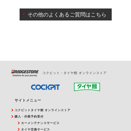
ご来店予約日の3営業日前までマイページからの予約
日変更が可能です。
その他のよくあるご質問はこちら
ご来店予約日の3営業日前を過ぎている場合のご予約
の日時変更につきましては、直接ご予約の店舗まで
お問合せください。
また、やむを得ない事由によりご予約のキャンセル
をご希望の際は、直接ご予約いただいた店舗へご連
絡ください。
コクピット・タイヤ館 オンラインストア
サイトメニュー
コクピットタイヤ館 オンラインストア
購入・作業予約受付
カーメンテナンスサービス
タイヤ交換サービス