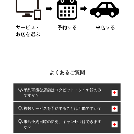
よくあるご質問
予約可能な店舗はコクピット・タイヤ館のみ
ですか？
コクピット・タイヤ館のみとなります。
複数サービスを予約することは可能ですか？
複数サービスのご予約は可能です。
来店予約日時の変更、キャンセルはできます
か？
一部の商品・サービスの組み合わせに限り、同時にご予約が
出来ないものもございます。