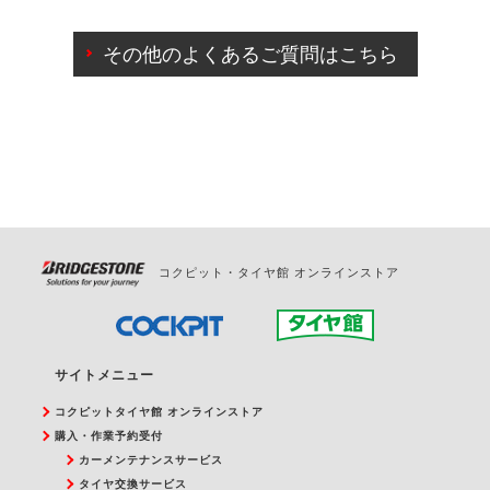
ご来店予約日の3営業日前までマイページからの予約
日変更が可能です。
その他のよくあるご質問はこちら
ご来店予約日の3営業日前を過ぎている場合のご予約
の日時変更につきましては、直接ご予約の店舗まで
お問合せください。
また、やむを得ない事由によりご予約のキャンセル
をご希望の際は、直接ご予約いただいた店舗へご連
絡ください。
コクピット・タイヤ館 オンラインストア
サイトメニュー
コクピットタイヤ館 オンラインストア
購入・作業予約受付
カーメンテナンスサービス
タイヤ交換サービス