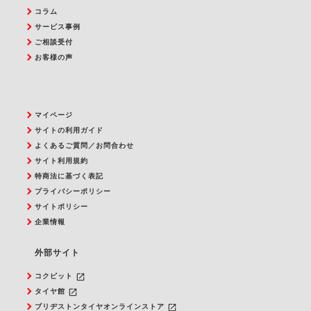
コラム
サービス事例
ご相談受付
お客様の声
マイページ
サイトの利用ガイド
よくあるご質問／お問合わせ
サイト利用規約
特商法に基づく表記
プライバシーポリシー
サイトポリシー
企業情報
外部サイト
launch
コクピット
launch
タイヤ館
launch
ブリヂストンタイヤオンラインストア