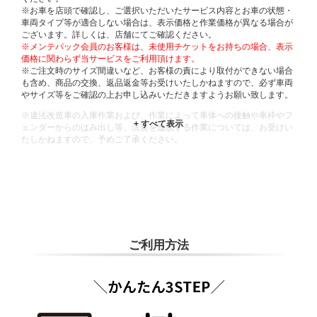
※お車を店頭で確認し、ご選択いただいたサービス内容とお車の状態・
車両タイプ等が適合しない場合は、表示価格と作業価格が異なる場合が
ございます。詳しくは、店舗にてご確認ください。
※メンテパック会員のお客様は、未使用チケットをお持ちの場合、表示
価格に関わらず当サービスをご利用頂けます。
※ご注文時のサイズ間違いなど、お客様の責により取付ができない場合
も含め、商品の交換、返品返金等お受けいたしかねますので、必ず車両
やサイズ等をご確認の上お申し込みいただきますようお願い致します。
※違法改造車の入庫作業および、作業によって車体への接触や車枠やフ
ェンダーからのはみ出し等、法規を逸脱する作業については、お受けい
たしかねますので、予めご了承ください。
※輸入車や一部希少車種等には対応できない場合もございます。
※おクルマの状態(作業の安全性を確保できない場合など含め)によって
は、ご来店当日であっても、作業をお断りさせて頂く場合もございま
す。
ADDITIONAL
INFORMATION
ご利用方法