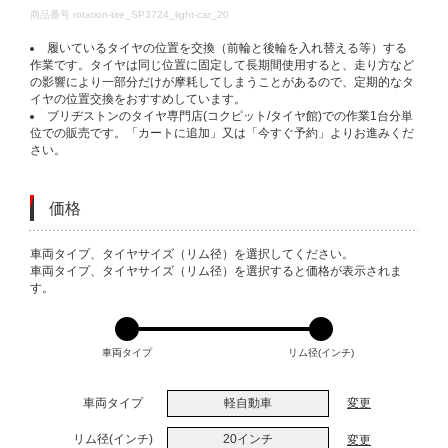
DETAILS
商品番号
rotation-tire_SP3724_light-car_20
履いているタイヤの位置を交換（前輪と後輪を入れ替える等）する
作業です。タイヤは同じ位置に固定して長期間使用すると、走り方など
の影響により一部分だけが摩耗してしまうことがあるので、定期的なタ
イヤの位置交換をおすすめしています。
ブリヂストンのタイヤ専門店(コクピット/タイヤ館)での作業1台分単
位での販売です。「カートに追加」又は「今すぐ予約」よりお進みくだ
さい。
価格
VARIATIONS
車両タイプ、タイヤサイズ（リム径）を選択してください。
車両タイプ、タイヤサイズ（リム径）を選択すると価格が表示されま
す。
車両タイプ
リム径(インチ)
車両タイプ
軽自動車
変更
リム径(インチ)
20インチ
変更