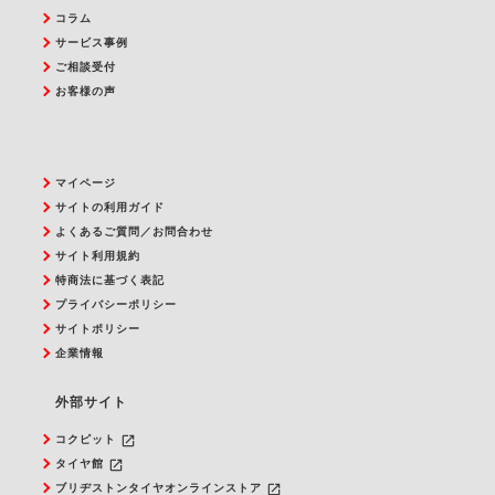
コラム
サービス事例
ご相談受付
お客様の声
マイページ
サイトの利用ガイド
よくあるご質問／お問合わせ
サイト利用規約
特商法に基づく表記
プライバシーポリシー
サイトポリシー
企業情報
外部サイト
launch
コクピット
launch
タイヤ館
launch
ブリヂストンタイヤオンラインストア