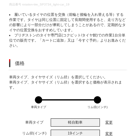
DETAILS
商品番号
rotation-tire_SP3734_light-car_19
履いているタイヤの位置を交換（前輪と後輪を入れ替える等）する
作業です。タイヤは同じ位置に固定して長期間使用すると、走り方など
の影響により一部分だけが摩耗してしまうことがあるので、定期的なタ
イヤの位置交換をおすすめしています。
ブリヂストンのタイヤ専門店(コクピット/タイヤ館)での作業1台分単
位での販売です。「カートに追加」又は「今すぐ予約」よりお進みくだ
さい。
価格
VARIATIONS
車両タイプ、タイヤサイズ（リム径）を選択してください。
車両タイプ、タイヤサイズ（リム径）を選択すると価格が表示されま
す。
車両タイプ
リム径(インチ)
車両タイプ
軽自動車
変更
リム径(インチ)
19インチ
変更