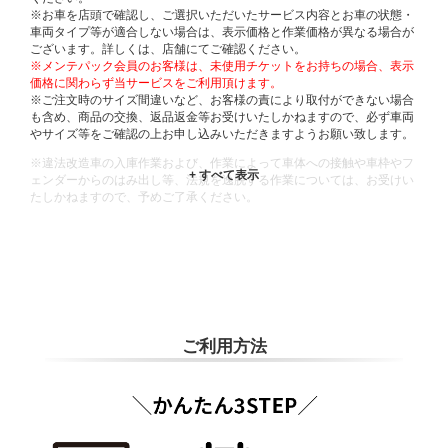
※お車を店頭で確認し、ご選択いただいたサービス内容とお車の状態・
車両タイプ等が適合しない場合は、表示価格と作業価格が異なる場合が
ございます。詳しくは、店舗にてご確認ください。
※メンテパック会員のお客様は、未使用チケットをお持ちの場合、表示
価格に関わらず当サービスをご利用頂けます。
※ご注文時のサイズ間違いなど、お客様の責により取付ができない場合
も含め、商品の交換、返品返金等お受けいたしかねますので、必ず車両
やサイズ等をご確認の上お申し込みいただきますようお願い致します。
※違法改造車の入庫作業および、作業によって車体への接触や車枠やフ
ェンダーからのはみ出し等、法規を逸脱する作業については、お受けい
たしかねますので、予めご了承ください。
※輸入車や一部希少車種等には対応できない場合もございます。
※おクルマの状態(作業の安全性を確保できない場合など含め)によって
は、ご来店当日であっても、作業をお断りさせて頂く場合もございま
す。
ADDITIONAL
INFORMATION
ご利用方法