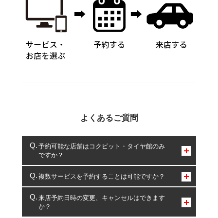
よくあるご質問
予約可能な店舗はコクピット・タイヤ館のみ
ですか？
コクピット・タイヤ館のみとなります。
複数サービスを予約することは可能ですか？
複数サービスのご予約は可能です。
来店予約日時の変更、キャンセルはできます
か？
一部の商品・サービスの組み合わせに限り、同時にご予約が
出来ないものもございます。