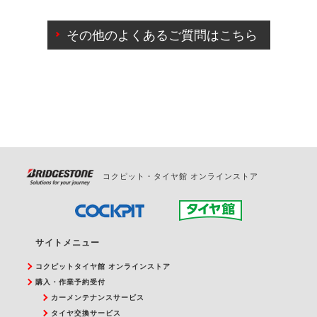
ご来店予約日の3営業日前までマイページからの予約
日変更が可能です。
その他のよくあるご質問はこちら
ご来店予約日の3営業日前を過ぎている場合のご予約
の日時変更につきましては、直接ご予約の店舗まで
お問合せください。
また、やむを得ない事由によりご予約のキャンセル
をご希望の際は、直接ご予約いただいた店舗へご連
絡ください。
コクピット・タイヤ館 オンラインストア
サイトメニュー
コクピットタイヤ館 オンラインストア
購入・作業予約受付
カーメンテナンスサービス
タイヤ交換サービス