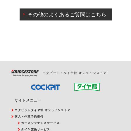
ご来店予約日の3営業日前までマイページからの予約
日変更が可能です。
その他のよくあるご質問はこちら
ご来店予約日の3営業日前を過ぎている場合のご予約
の日時変更につきましては、直接ご予約の店舗まで
お問合せください。
また、やむを得ない事由によりご予約のキャンセル
をご希望の際は、直接ご予約いただいた店舗へご連
絡ください。
コクピット・タイヤ館 オンラインストア
サイトメニュー
コクピットタイヤ館 オンラインストア
購入・作業予約受付
カーメンテナンスサービス
タイヤ交換サービス