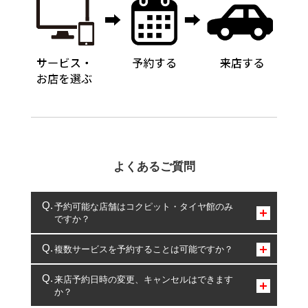
よくあるご質問
予約可能な店舗はコクピット・タイヤ館のみ
ですか？
コクピット・タイヤ館のみとなります。
複数サービスを予約することは可能ですか？
複数サービスのご予約は可能です。
来店予約日時の変更、キャンセルはできます
か？
一部の商品・サービスの組み合わせに限り、同時にご予約が
出来ないものもございます。