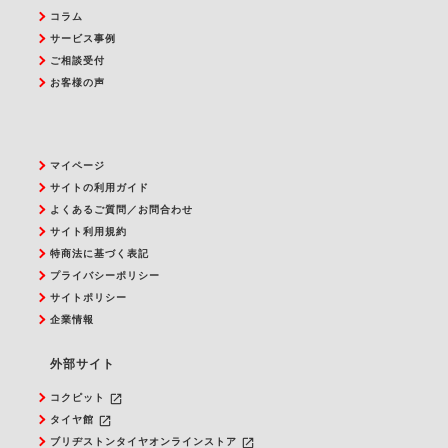
コラム
サービス事例
ご相談受付
お客様の声
マイページ
サイトの利用ガイド
よくあるご質問／お問合わせ
サイト利用規約
特商法に基づく表記
プライバシーポリシー
サイトポリシー
企業情報
外部サイト
launch
コクピット
launch
タイヤ館
launch
ブリヂストンタイヤオンラインストア