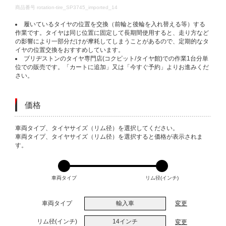
DETAILS
商品番号
rotation-tire_SP3745_imported_14
履いているタイヤの位置を交換（前輪と後輪を入れ替える等）する
作業です。タイヤは同じ位置に固定して長期間使用すると、走り方など
の影響により一部分だけが摩耗してしまうことがあるので、定期的なタ
イヤの位置交換をおすすめしています。
ブリヂストンのタイヤ専門店(コクピット/タイヤ館)での作業1台分単
位での販売です。「カートに追加」又は「今すぐ予約」よりお進みくだ
さい。
価格
VARIATIONS
車両タイプ、タイヤサイズ（リム径）を選択してください。
車両タイプ、タイヤサイズ（リム径）を選択すると価格が表示されま
す。
車両タイプ
リム径(インチ)
車両タイプ
輸入車
変更
リム径(インチ)
14インチ
変更