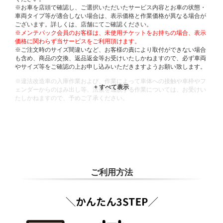
※お車を店頭で確認し、ご選択いただいたサービス内容とお車の状態・
車両タイプ等が適合しない場合は、表示価格と作業価格が異なる場合が
ございます。詳しくは、店舗にてご確認ください。
※メンテパック会員のお客様は、未使用チケットをお持ちの場合、表示
価格に関わらず当サービスをご利用頂けます。
※ご注文時のサイズ間違いなど、お客様の責により取付ができない場合
も含め、商品の交換、返品返金等お受けいたしかねますので、必ず車両
やサイズ等をご確認の上お申し込みいただきますようお願い致します。
※違法改造車の入庫作業および、作業によって車体への接触や車枠やフ
ェンダーからのはみ出し等、法規を逸脱する作業については、お受けい
たしかねますので、予めご了承ください。
※輸入車や一部希少車種等には対応できない場合もございます。
※おクルマの状態(作業の安全性を確保できない場合など含め)によって
は、ご来店当日であっても、作業をお断りさせて頂く場合もございま
す。
ADDITIONAL
INFORMATION
ご利用方法