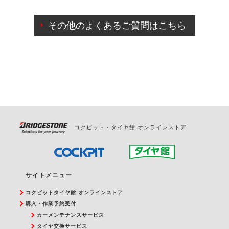
ご来店予約日の3営業日前までマイページからの予約
日変更が可能です。
その他のよくあるご質問はこちら
ご来店予約日の3営業日前を過ぎている場合のご予約
の日時変更につきましては、直接ご予約の店舗まで
お問合せください。
また、やむを得ない事由によりご予約のキャンセル
をご希望の際は、直接ご予約いただいた店舗へご連
絡ください。
コクピット・タイヤ館 オンラインストア
サイトメニュー
コクピットタイヤ館 オンラインストア
購入・作業予約受付
カーメンテナンスサービス
タイヤ交換サービス