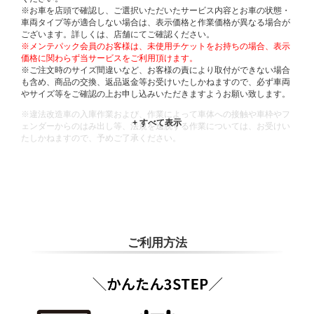
※お車を店頭で確認し、ご選択いただいたサービス内容とお車の状態・
車両タイプ等が適合しない場合は、表示価格と作業価格が異なる場合が
ございます。詳しくは、店舗にてご確認ください。
※メンテパック会員のお客様は、未使用チケットをお持ちの場合、表示
価格に関わらず当サービスをご利用頂けます。
※ご注文時のサイズ間違いなど、お客様の責により取付ができない場合
も含め、商品の交換、返品返金等お受けいたしかねますので、必ず車両
やサイズ等をご確認の上お申し込みいただきますようお願い致します。
※違法改造車の入庫作業および、作業によって車体への接触や車枠やフ
ェンダーからのはみ出し等、法規を逸脱する作業については、お受けい
たしかねますので、予めご了承ください。
※輸入車や一部希少車種等には対応できない場合もございます。
※おクルマの状態(作業の安全性を確保できない場合など含め)によって
は、ご来店当日であっても、作業をお断りさせて頂く場合もございま
す。
ADDITIONAL
INFORMATION
ご利用方法