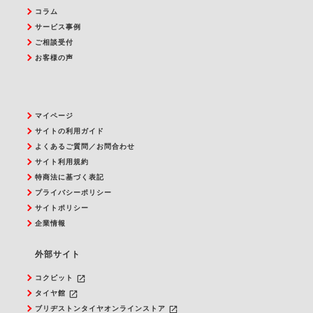
コラム
サービス事例
ご相談受付
お客様の声
マイページ
サイトの利用ガイド
よくあるご質問／お問合わせ
サイト利用規約
特商法に基づく表記
プライバシーポリシー
サイトポリシー
企業情報
外部サイト
launch
コクピット
launch
タイヤ館
launch
ブリヂストンタイヤオンラインストア