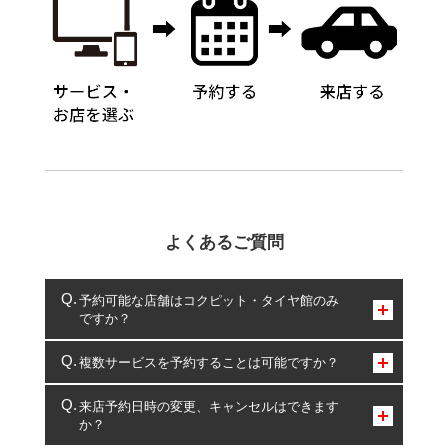
よくあるご質問
予約可能な店舗はコクピット・タイヤ館のみ
ですか？
コクピット・タイヤ館のみとなります。
複数サービスを予約することは可能ですか？
複数サービスのご予約は可能です。
来店予約日時の変更、キャンセルはできます
か？
一部の商品・サービスの組み合わせに限り、同時にご予約が
出来ないものもございます。