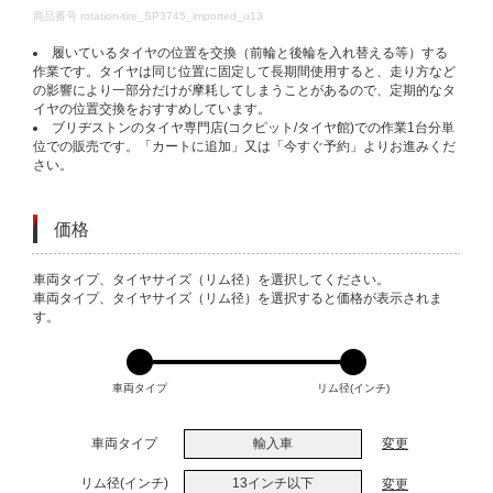
DETAILS
商品番号
rotation-tire_SP3745_imported_u13
履いているタイヤの位置を交換（前輪と後輪を入れ替える等）する
作業です。タイヤは同じ位置に固定して長期間使用すると、走り方など
の影響により一部分だけが摩耗してしまうことがあるので、定期的なタ
イヤの位置交換をおすすめしています。
ブリヂストンのタイヤ専門店(コクピット/タイヤ館)での作業1台分単
位での販売です。「カートに追加」又は「今すぐ予約」よりお進みくだ
さい。
価格
VARIATIONS
車両タイプ、タイヤサイズ（リム径）を選択してください。
車両タイプ、タイヤサイズ（リム径）を選択すると価格が表示されま
す。
車両タイプ
リム径(インチ)
車両タイプ
輸入車
変更
リム径(インチ)
13インチ以下
変更