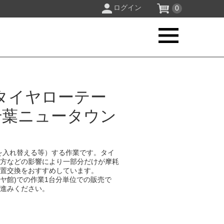
ログイン
0
タイヤローテー
千葉ニュータウン
を入れ替える等）する作業です。タイ
り方などの影響により一部分だけが摩耗
位置交換をおすすめしています。
イヤ館)での作業1台分単位での販売で
お進みください。