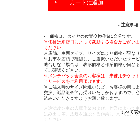
カートに追加
TO
CART
OPTIONS
- 注意事項 
価格は、タイヤの位置交換作業1台分です。
※価格は来店日によって変動する場合がござい
ください。
※店舗、車両タイプ、サイズにより価格が異な
※お車を店頭で確認し、ご選択いただいたサー
適合しない場合は、表示価格と作業価格が異な
てご確認ください。
※メンテパック会員のお客様は、未使用チケッ
当サービスをご利用頂けます。
※ご注文時のサイズ間違いなど、お客様の責に
交換、返品返金等お受けいたしかねますので、
込みいただきますようお願い致します。
※違法改造車の入庫作業および、作業によって
はみ出し等、法規を逸脱する作業については、
ください。
※輸入車や一部希少車種等には対応できない場
※おクルマの状態(作業の安全性を確保できない
であっても、作業をお断りさせて頂く場合もご