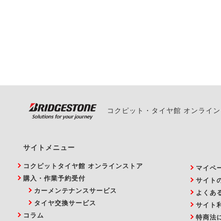
一部の商品・サービスの組み合
ご来店予約日の3営業
ご来店予約日の3営業
ください。
また、やむを得ない事
い。
コクピット・タイヤ館 オンライ
サイトメニュー
コクピットタイヤ館 オンラインストア
マイペ
購入・作業予約受付
サイト
カーメンテナンスサービス
よくあ
タイヤ交換サービス
サイト
コラム
特商法