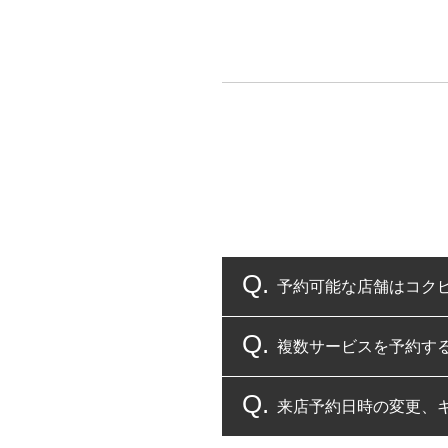
予約可能な店舗はコク
複数サービスを予約す
コクピット・タイヤ館
来店予約日時の変更、
複数サービスのご予約