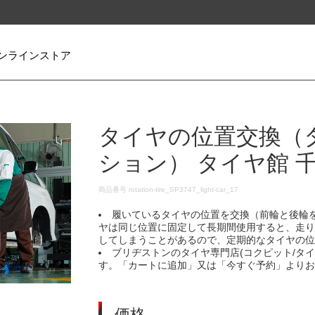
ンラインストア
タイヤの位置交換（
ション） タイヤ館 
DETAILS
商品番号
rotation-tire_SP3747_light-car_17
履いているタイヤの位置を交換（前輪と後輪
ヤは同じ位置に固定して長期間使用すると、走
してしまうことがあるので、定期的なタイヤの
ブリヂストンのタイヤ専門店(コクピット/タ
す。「カートに追加」又は「今すぐ予約」より
価格