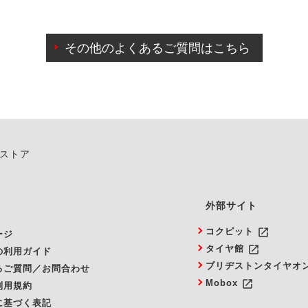
わせに限り、同時にご予約が出来ないものもございます。
日前までマイページからの予約日変更が可能です。
日前を過ぎている場合のご予約の日時変更につきましては、直
その他のよくあるご質問はこちら
由によりご予約のキャンセルをご希望の際は、直接ご予約いた
ンストア
外部サイト
launch
コクピット
ージ
launch
タイヤ館
の利用ガイド
ブリヂストンタイヤオ
るご質問／お問合わせ
launch
Mobox
利用規約
に基づく表記