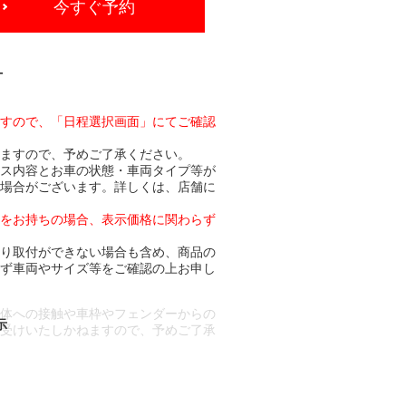
今すぐ予約
-
ますので、「日程選択画面」にてご確認
りますので、予めご了承ください。
ビス内容とお車の状態・車両タイプ等が
る場合がございます。詳しくは、店舗に
トをお持ちの場合、表示価格に関わらず
より取付ができない場合も含め、商品の
必ず車両やサイズ等をご確認の上お申し
車体への接触や車枠やフェンダーからの
お受けいたしかねますので、予めご了承
合もございます。
場合など含め)によっては、ご来店当日
ざいます。