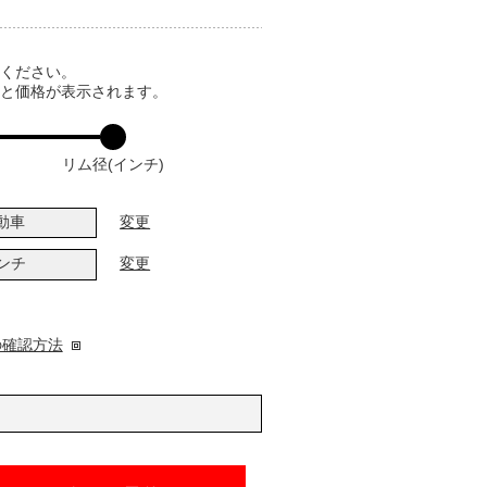
てください。
ると価格が表示されます。
リム径(インチ)
動車
変更
インチ
変更
の確認方法