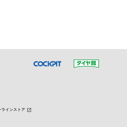
接ご予約の店舗までお問合せ
だいた店舗へご連絡くださ
launch
ンラインストア